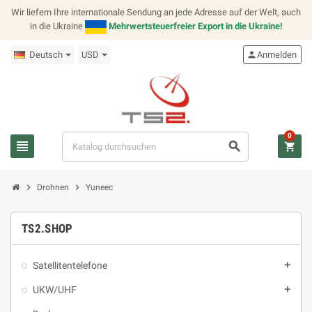
Wir liefern Ihre internationale Sendung an jede Adresse auf der Welt, auch
in die Ukraine
Mehrwertsteuerfreier Export in die Ukraine!
Deutsch
USD
person
Anmelden
0
view_headline
search
shopping_cart
chevron_right
chevron_right
Drohnen
Yuneec
TS2.SHOP
Satellitentelefone
add
UKW/UHF
add