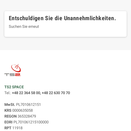
Entschuldigen Sie die Unannehmlichkeiten.
Suchen Sie erneut
TS2 SPACE
Tel.:
+48 22 364 58 00, +48 22 630 70 70
MwSt.
PL7010612151
KRS
0000635058
REGON
365328479
EORI
PL701061215100000
RPT
11918