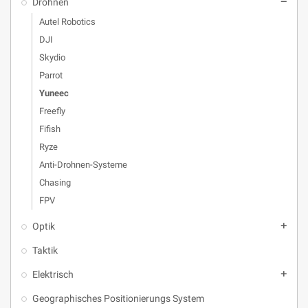
Drohnen
remove
Autel Robotics
DJI
Skydio
Parrot
Yuneec
Freefly
Fifish
Ryze
Anti-Drohnen-Systeme
Chasing
FPV
Optik
add
Taktik
Elektrisch
add
Geographisches Positionierungs System