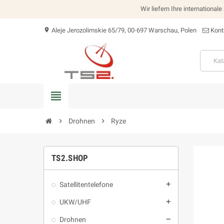
Wir liefern Ihre international
Aleje Jerozolimskie 65/79, 00-697 Warschau, Polen
Kont
location_on
view_headline
chevron_right
Drohnen
chevron_right
Ryze
TS2.SHOP
Satellitentelefone
add
UKW/UHF
add
Drohnen
remove