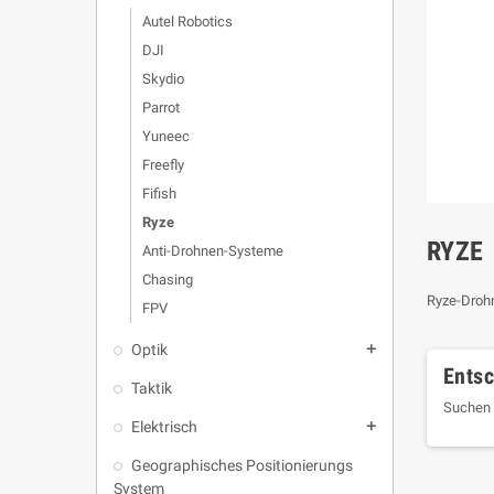
Autel Robotics
DJI
Skydio
Parrot
Yuneec
Freefly
Fifish
Ryze
RYZE
Anti-Drohnen-Systeme
Chasing
Ryze-Droh
FPV
Optik
add
Entsc
Taktik
Suchen 
Elektrisch
add
Geographisches Positionierungs
System