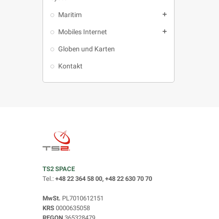
Maritim
add
Mobiles Internet
add
Globen und Karten
Kontakt
TS2 SPACE
Tel.:
+48 22 364 58 00, +48 22 630 70 70
MwSt.
PL7010612151
KRS
0000635058
REGON
365328479