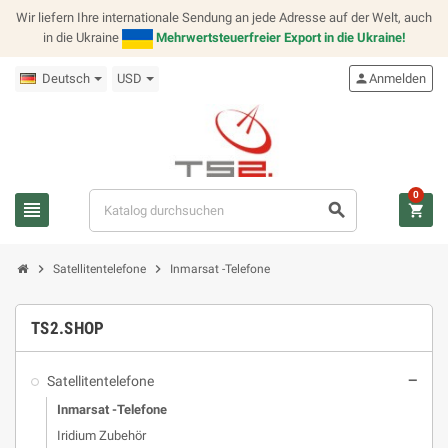
Wir liefern Ihre internationale Sendung an jede Adresse auf der Welt, auch
in die Ukraine
Mehrwertsteuerfreier Export in die Ukraine!
Deutsch
USD
person
Anmelden
0
view_headline
search
shopping_cart
chevron_right
chevron_right
Satellitentelefone
Inmarsat -Telefone
TS2.SHOP
Satellitentelefone
remove
Inmarsat -Telefone
Iridium Zubehör