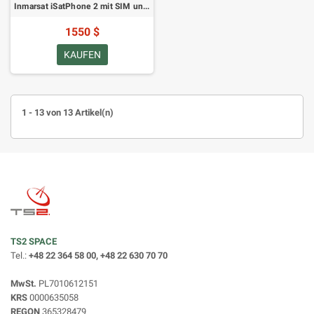
Inmarsat iSatPhone 2 mit SIM und 500-Einheiten-Gutschein, gültig für 365 Tage
1550 $
KAUFEN
1 - 13 von 13 Artikel(n)
TS2 SPACE
Tel.:
+48 22 364 58 00, +48 22 630 70 70
MwSt.
PL7010612151
KRS
0000635058
REGON
365328479