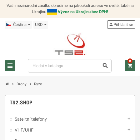
Vaši mezinárodní zásilku doručíme na jakoukoli adresu ve světě, také na
Ukrajinu
Vývoz na Ukrajinu bez DPH!
Čeština
USD
person
Přihlásit se
0
view_headline
search
shopping_cart
chevron_right
chevron_right
Drony
Ryze
TS2.SHOP
Satelitní telefony
add
VHF/UHF
add