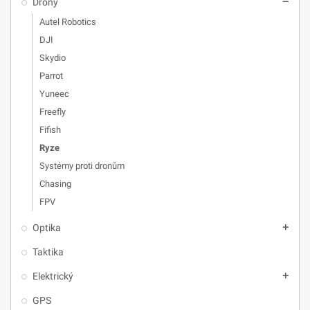
Drony
remove
Autel Robotics
DJI
Skydio
Parrot
Yuneec
Freefly
Fifish
Ryze
Systémy proti dronům
Chasing
FPV
Optika
add
Taktika
Elektrický
add
GPS