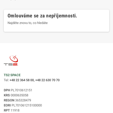
Omlouváme se za nepříjemnosti.
Najděte znovu to, co hledáte
TS2 SPACE
Tel:
+48 22 364 58 00, +48 22 630 70 70
DPH
PL7010612151
KRS
0000635058
REGON
365328479
EORI
PL701061215100000
RPT
11918