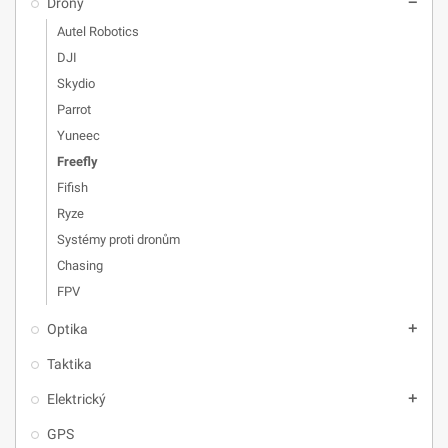
Drony
remove
Autel Robotics
DJI
Skydio
Parrot
Yuneec
Freefly
Fifish
Ryze
Systémy proti dronům
Chasing
FPV
Optika
add
Taktika
Elektrický
add
GPS