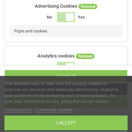
Advertising Cookies
Technical
No
Yes
Popis and cookies
Analytics cookies
Technical
No
Yes
Accept all
Popis and cookies
This website uses its own and third-party cookies to
Accept selection
improve our services and show you advertising related to
your preferences by analyzing your browsing habits. To
give your consent to its use, press the Accept button.
Reject all
Performance cookies
Technical
Cookie policy
Customize cookies
Zrušit
No
Yes
I ACCEPT
Popis