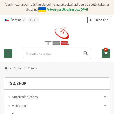
Vaši mezinárodní zásilku doručíme na jakoukoli adresu ve světě, také na
Ukrajinu
Vývoz na Ukrajinu bez DPH!
Čeština
USD
person
Přihlásit se
0
view_headline
search
shopping_cart
chevron_right
chevron_right
Drony
Freefly
TS2.SHOP
Satelitní telefony
add
VHF/UHF
add