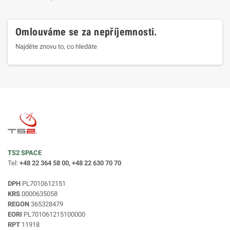
Omlouváme se za nepříjemnosti.
Najděte znovu to, co hledáte
TS2 SPACE
Tel:
+48 22 364 58 00, +48 22 630 70 70
DPH
PL7010612151
KRS
0000635058
REGON
365328479
EORI
PL701061215100000
RPT
11918