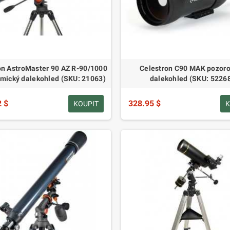
on AstroMaster 90 AZ R-90/1000
Celestron C90 MAK pozoro
mický dalekohled (SKU: 21063)
dalekohled (SKU: 5226
2 $
328.95 $
KOUPIT
K