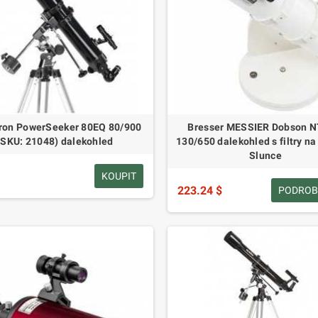
ron PowerSeeker 80EQ 80/900
Bresser MESSIER Dobson N
(SKU: 21048) dalekohled
130/650 dalekohled s filtry na
Slunce
KOUPIT
223.24 $
PODROB