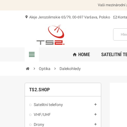
Vaši mezinárodní z
Aleje Jerozolimskie 65/79, 00-697 Varšava, Polsko
Konta
location_on
view_headline
HOME
SATELITNÍ T
home
chevron_right
Optika
chevron_right
Dalekohledy
TS2.SHOP
Satelitní telefony
add
VHF/UHF
add
Drony
add