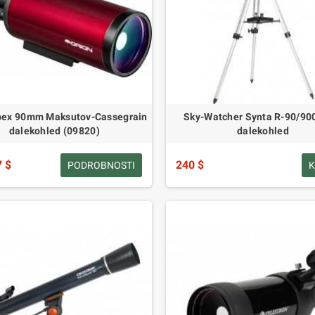
pex 90mm Maksutov-Cassegrain
Sky-Watcher Synta R-90/90
dalekohled (09820)
dalekohled
7 $
240 $
PODROBNOSTI
K