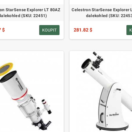
on StarSense Explorer LT 80AZ
Celestron StarSense Explorer
dalekohled (SKU: 22451)
dalekohled (SKU: 2245
7 $
281.82 $
KOUPIT
K