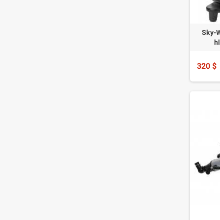
Sky-W
h
320 $