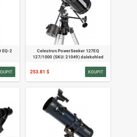
0 EQ-2
Celestron PowerSeeker 127EQ
127/1000 (SKU: 21049) dalekohled
253.81 $
OUPIT
KOUPIT