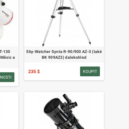
T-130
Sky-Watcher Synta R-90/900 AZ-3 (také
 Měsíc a
BK 909AZ3) dalekohled
235 $
KOUPIT
NOSTI