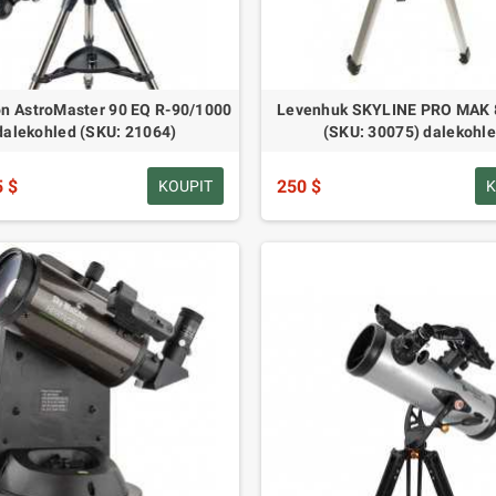
on AstroMaster 90 EQ R-90/1000
Levenhuk SKYLINE PRO MAK 
dalekohled (SKU: 21064)
(SKU: 30075) dalekohl
5 $
250 $
KOUPIT
K