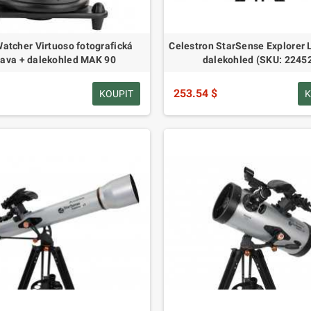
atcher Virtuoso fotografická
Celestron StarSense Explorer
lava + dalekohled MAK 90
dalekohled (SKU: 2245
253.54 $
KOUPIT
K