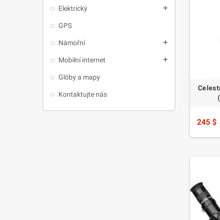
Elektrický
add
GPS
Námořní
add
Mobilní internet
add
Glóby a mapy
Celest
Kontaktujte nás
245 $