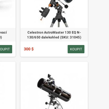
vací
Celestron AstroMaster 130 EQ N-
8)
130/650 dalekohled (SKU: 31045)
300 $
OUPIT
KOUPIT