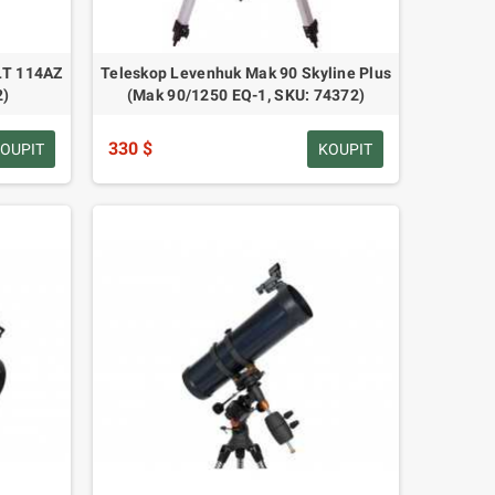
 LT 114AZ
Teleskop Levenhuk Mak 90 Skyline Plus
2)
(Mak 90/1250 EQ-1, SKU: 74372)
330 $
OUPIT
KOUPIT