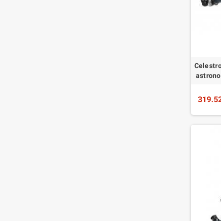
Celestr
astrono
319.5