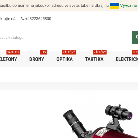
ásilku doručíme na jakoukoli adresu ve světě, také na Ukrajinu
Vývoz na 
ktujte nás
+48223645800
se
SATELITY
UAV
VÁLEČNÝ
VÁLEČNÝ
ELE
ELEFONY
DRONY
OPTIKA
TAKTIKA
ELEKTRIC