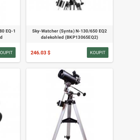
80 EQ-1
Sky-Watcher (Synta) N-130/650 EQ2
ed
dalekohled (BKP13065EQ2)
246.03 $
OUPIT
KOUPIT