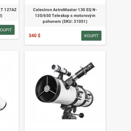
 LT 127AZ
Celestron AstroMaster 130 EQ N-
3)
130/650 Teleskop s motorovým
pohonem (SKU: 31051)
OUPIT
340 $
KOUPIT