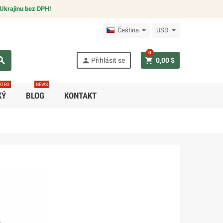
Ukrajinu bez DPH!
Čeština
USD
0
arch
person
shopping_cart
Přihlásit se
0,00 $
KTRO
NEWS
KÝ
BLOG
KONTAKT