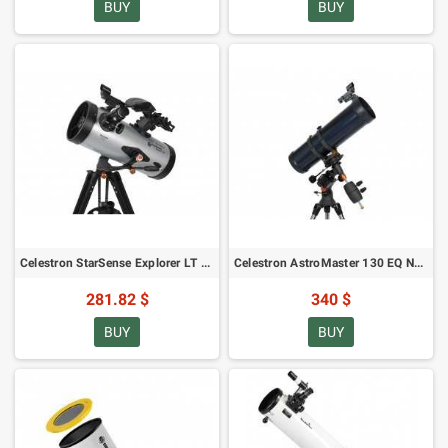
BUY
BUY
Celestron StarSense Explorer LT 127AZ teleskoop (SKU: 22453)
Celestron AstroMaster 130 EQ N-130/650 mootoriga teleskoop (SKU: 31051)
281.82 $
340 $
BUY
BUY