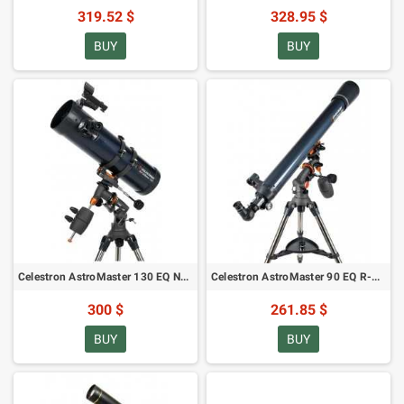
319.52 $
328.95 $
BUY
BUY
Celestron AstroMaster 130 EQ N-130/650 teleskoop (SKU: 31045)
Celestron AstroMaster 90 EQ R-90/1000 teleskoop (SKU: 21064)
300 $
261.85 $
BUY
BUY