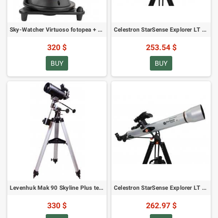
Sky-Watcher Virtuoso fotopea + MAK 90 teleskoop
Celestron StarSense Explorer LT 114AZ teleskoop (SKU: 22452)
320 $
253.54 $
BUY
BUY
Levenhuk Mak 90 Skyline Plus teleskoop (Mak 90/1250 EQ-1, SKU: 74372)
Celestron StarSense Explorer LT 80AZ teleskoop (SKU: 22451)
330 $
262.97 $