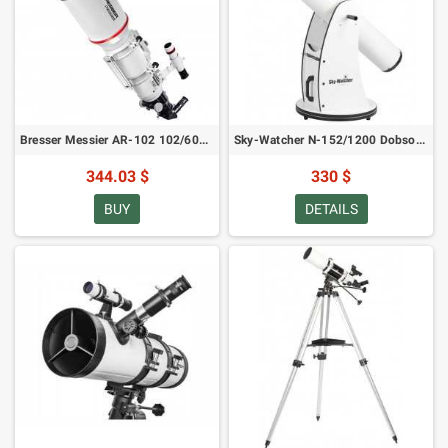
Bresser Messier AR-102 102/600 OTA optiline toru HEX fookertoruga
Sky-Watcher N-152/1200 Dobson 6" (ehk Dob 6" Classic 150P)
344.03 $
330 $
BUY
DETAILS