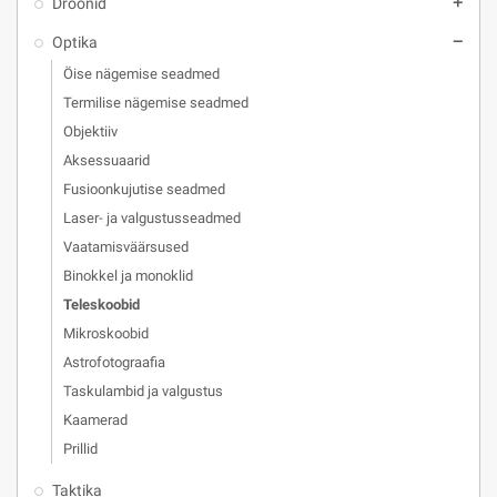
Droonid
add
Optika
remove
Öise nägemise seadmed
Termilise nägemise seadmed
Objektiiv
Aksessuaarid
Fusioonkujutise seadmed
Laser- ja valgustusseadmed
Vaatamisväärsused
Binokkel ja monoklid
Teleskoobid
Mikroskoobid
Astrofotograafia
Taskulambid ja valgustus
Kaamerad
Prillid
Taktika