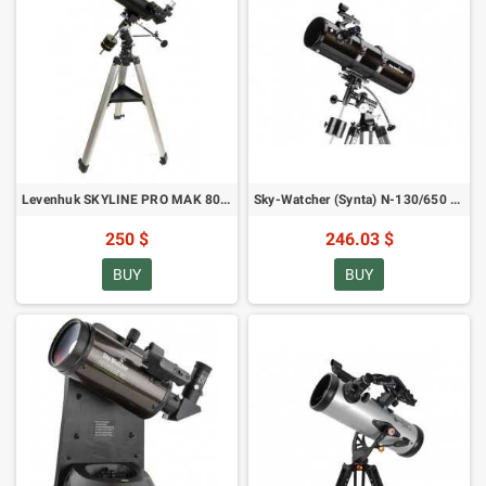
Levenhuk SKYLINE PRO MAK 80 EQ-1 (SKU: 30075) teleskoop
Sky-Watcher (Synta) N-130/650 EQ2 teleskoop (BKP13065EQ2)
250 $
246.03 $
BUY
BUY