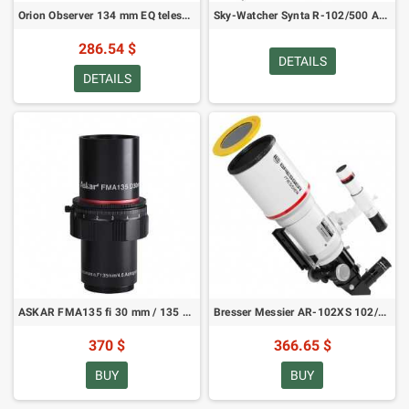
Orion Observer 134 mm EQ teleskoop (Newton NT-134/650, SKU: 52987)
Sky-Watcher Synta R-102/500 AZ-3 teleskoop (BK1025AZ3)
286.54 $
DETAILS
DETAILS
ASKAR FMA135 fi 30 mm / 135 mm f/4,5 APO astrograph / telesuum-objektiiv / juhikteleskoop / reisiteleskoop (SKU: FMA135)
Bresser Messier AR-102XS 102/460 OTA Hexafoc toru
370 $
366.65 $
BUY
BUY