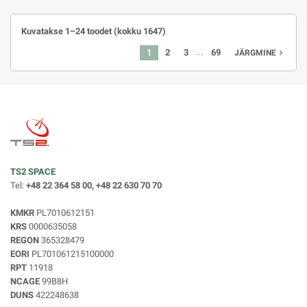
Kuvatakse 1–24 toodet (kokku 1647)
…
1
2
3
69
navigate_next
JÄRGMINE
TS2 SPACE
Tel:
+48 22 364 58 00, +48 22 630 70 70
KMKR
PL7010612151
KRS
0000635058
REGON
365328479
EORI
PL701061215100000
RPT
11918
NCAGE
99B8H
DUNS
422248638