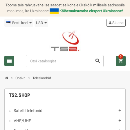
Toome teie rahvusvahelise saadetise kohale ükskõik millisele aadressile
maailmas, ka Ukrainasse
Käibemaksuvaba eksport Ukrainasse!
Eesti keel
USD
person
Sisene
0
view_headline
search
shopping_cart
chevron_right
chevron_right
Optika
Teleskoobid
TS2.SHOP
Satelliittelefonid
add
VHF/UHF
add