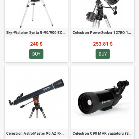
Sky-Watcher Synta R-90/900 EQ-2 teleskoop
Celestron PowerSeeker 127EQ 127/1000 (SKU: 21049) teleskoop
240 $
253.81 $
BUY
BUY
Celestron AstroMaster 90 AZ R-90/1000 astronoomiline teleskoop (SKU: 21063)
Celestron C90 MAK vaatetoru (SKU: 52268)