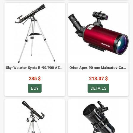
Sky-Watcher Synta R-90/900 AZ-3 (AKA BK 909AZ3) teleskoop
Orion Apex 90 mm Maksutov-Cassegraini teleskoop (09820)
235 $
213.07 $
BUY
DETAILS