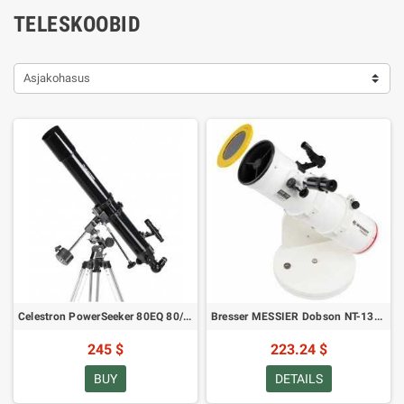
TELESKOOBID
Asjakohasus
Celestron PowerSeeker 80EQ 80/900 (SKU: 21048) teleskoop
Bresser MESSIER Dobson NT-130 130/650 teleskoop Kuu ja Päikese filtritega
245 $
223.24 $
BUY
DETAILS