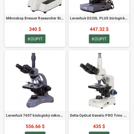
Mikroskop Bresser Researcher Bino NV 40-1000x
Levenhuk D320L PLUS biologický mikroskop s 3,1 Mpix kamerou (SKU: 73796)
340 $
447.32 $
KOUPIT
KOUPIT
Levenhuk 740T biologický mikroskop (SKU: 69657)
Delta Optical Genetic PRO Trino 40-1000x Mikroskop
556.66 $
435 $