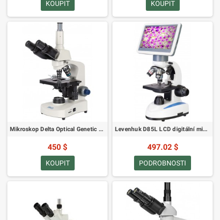
KOUPIT
KOUPIT
Mikroskop Delta Optical Genetic PRO Trino 40-1000x + baterie
Levenhuk D85L LCD digitální mikroskop (SKU: 78902)
450 $
497.02 $
KOUPIT
PODROBNOSTI