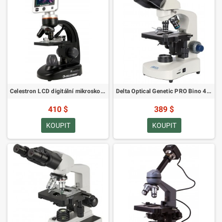
Celestron LCD digitální mikroskop II (SKU: 44341)
Delta Optical Genetic PRO Bino 40-1000x mikroskop s interní baterií (SKU: DO-3403)
410 $
389 $
KOUPIT
KOUPIT