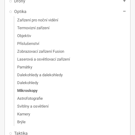
Drony
add
Optika
remove
Zařízení pro noční vidění
Termovizní zařízení
Objektiv
Příslušenství
Zobrazovací zařízení Fusion
Laserová a osvětlovací zařízení
Památky
Dalekohledy a dalekohledy
Dalekohledy
Mikroskopy
Astrofotografie
Svítilny a osvětlení
Kamery
Brýle
Taktika