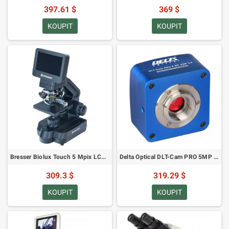
397.61 $
369 $
KOUPIT
KOUPIT
Bresser Biolux Touch 5 Mpix LCD 4,35" 30–300x
Delta Optical DLT-Cam PRO 5MP USB 3.0 (SKU: DO-4906)
309.3 $
319.29 $
KOUPIT
KOUPIT