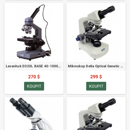
Levenhuk D320L BASE 40-1000x s 3 Mpix kamerou (SKU: 73812)
Mikroskop Delta Optical Genetic PRO Mono 40-1000x (SKU: DO-3400)
270 $
299 $
KOUPIT
KOUPIT