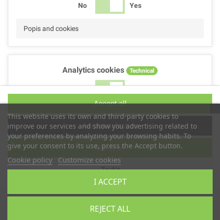
No
Yes
Popis and cookies
Analytics cookies
Technical
No
Yes
Accept all
Popis and cookies
This website uses its own and third-party cookies to
Accept selection
improve our services and show you advertising related to
your preferences by analyzing your browsing habits. To
give your consent to its use, press the Accept button.
Reject all
Performance cookies
Technical
Cookie policy
Customize cookies
Zrušit
No
Yes
I ACCEPT
Popis
Copyright © 2019
TS2 SPACE
REJECT ALL