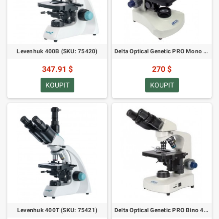
Levenhuk 400B (SKU: 75420)
Delta Optical Genetic PRO Mono 40-1000x mikroskop + vestavěná baterie (DO-3401)
347.91 $
270 $
KOUPIT
KOUPIT
Levenhuk 400T (SKU: 75421)
Delta Optical Genetic PRO Bino 40-1000x mikroskop