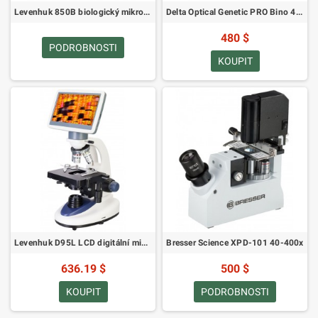
Levenhuk 850B biologický mikroskop (SKU: 24611)
Delta Optical Genetic PRO Bino 40-1000x mikroskop s 3 Mpix USB kamerou (SKU: DO-3410)
480 $
PODROBNOSTI
KOUPIT
Levenhuk D95L LCD digitální mikroskop (SKU: 78903)
Bresser Science XPD-101 40-400x
636.19 $
500 $
KOUPIT
PODROBNOSTI