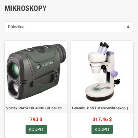
MIKROSKOPY
Důležitost
Vortex Razor HD 4000 GB balistický dálkoměr (SKU: LRF-252-EU)
Levenhuk 5ST stereomikroskop (SKU: 35321)
790 $
317.46 $
KOUPIT
KOUPIT