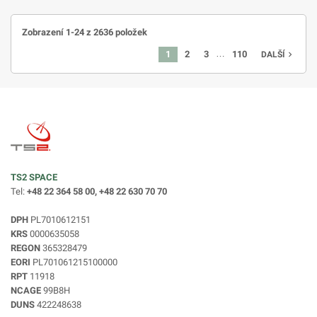
Zobrazení 1-24 z 2636 položek
…
1
2
3
110
navigate_next
DALŠÍ
TS2 SPACE
Tel:
+48 22 364 58 00, +48 22 630 70 70
DPH
PL7010612151
KRS
0000635058
REGON
365328479
EORI
PL701061215100000
RPT
11918
NCAGE
99B8H
DUNS
422248638