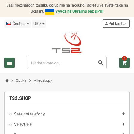
Vaši mezinárodní zásilku doručíme na jakoukoli adresu ve světě, také na
Ukrajinu
Vývoz na Ukrajinu bez DPH!
Čeština
USD
person
Přihlásit se
0
view_headline
search
shopping_cart
chevron_right
chevron_right
Optika
Mikroskopy
TS2.SHOP
Satelitní telefony
add
VHF/UHF
add