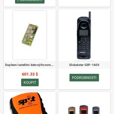
Duplexní satelitní datový/hovorový transceiver Qualcomm (pouze deska)
Globalstar GSP-1600
601.33 $
PODROBNOSTI
KOUPIT