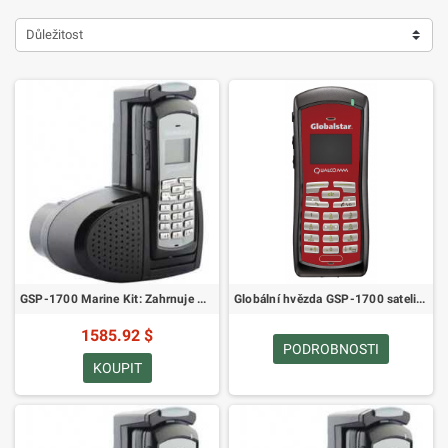
Důležitost
GSP-1700 Marine Kit: Zahrnuje GSP-1700C-EU, GIK-1700-MR, GIK-86-EXTEND, GPH-1700, GDC-1700-CBL, GDC-1700CD-EU
Globální hvězda GSP-1700 satelitní telefon
1585.92 $
PODROBNOSTI
KOUPIT