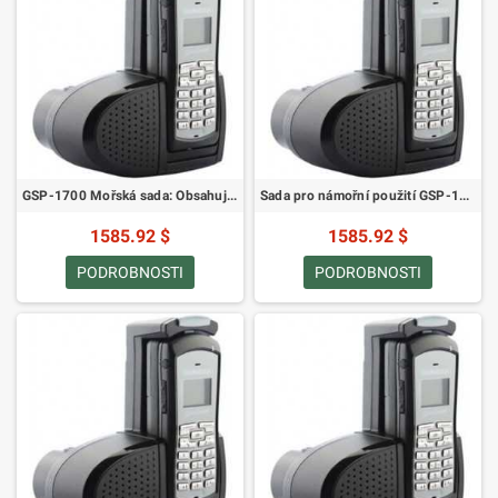
GSP-1700 Mořská sada: Obsahuje GSP-1700S-EU, GIK-1700-MR, GIK-32-EXTEND, GPH-1700, GDC-1700-CBL, GDC-1700CD-EU
Sada pro námořní použití GSP-1700 obsahuje (GSP-1700S-EU, GIK-1700-MR, GIK-47-EXTEND, GPH-1700, GDC-1700-CBL, GDC-1700CD-EU)
1585.92 $
1585.92 $
PODROBNOSTI
PODROBNOSTI