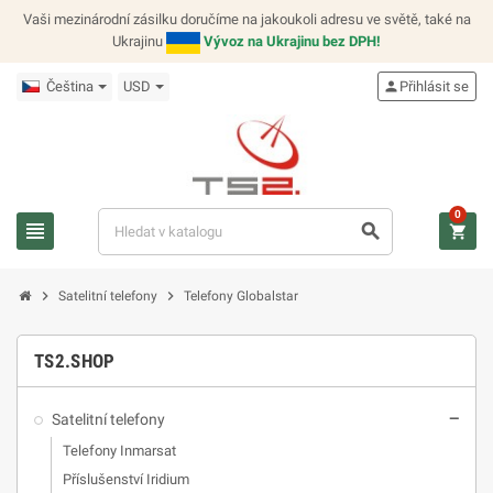
Vaši mezinárodní zásilku doručíme na jakoukoli adresu ve světě, také na
Ukrajinu
Vývoz na Ukrajinu bez DPH!
Čeština
USD
person
Přihlásit se
0
view_headline
search
shopping_cart
chevron_right
chevron_right
Satelitní telefony
Telefony Globalstar
TS2.SHOP
Satelitní telefony
remove
Telefony Inmarsat
Příslušenství Iridium