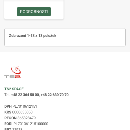
PODROBNOSTI
Zobrazení 1-13 z 13 položek
TS2 SPACE
Tel:
+48 22 364 58 00, +48 22 630 70 70
DPH
PL7010612151
KRS
0000635058
REGON
365328479
EORI
PL701061215100000
RPT
11918