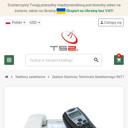
Dostarczymy Twoją przesyłkę międzynarodową pod dowolny adres na
świecie, także na Ukrainę
Eksport na Ukrainę bez VAT!
Polski
USD
person
Zaloguj się
0
view_headline
search
shopping_cart
chevron_right
chevron_right
Telefony satelitarne
Zestaw Startowy Terminala Satelitarnego RST10