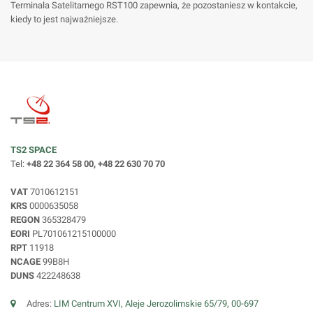
Terminala Satelitarnego RST100 zapewnia, że pozostaniesz w kontakcie,
kiedy to jest najważniejsze.
TS2 SPACE
Tel:
+48 22 364 58 00, +48 22 630 70 70
VAT
7010612151
KRS
0000635058
REGON
365328479
EORI
PL701061215100000
RPT
11918
NCAGE
99B8H
DUNS
422248638
Adres:
LIM Centrum XVI, Aleje Jerozolimskie 65/79, 00-697