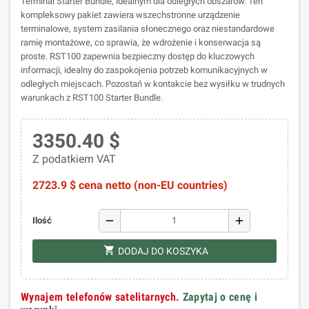
Terminal Starter Bundle, idealnym dla odległych obszarów. Ten
kompleksowy pakiet zawiera wszechstronne urządzenie
terminalowe, system zasilania słonecznego oraz niestandardowe
ramię montażowe, co sprawia, że wdrożenie i konserwacja są
proste. RST100 zapewnia bezpieczny dostęp do kluczowych
informacji, idealny do zaspokojenia potrzeb komunikacyjnych w
odległych miejscach. Pozostań w kontakcie bez wysiłku w trudnych
warunkach z RST100 Starter Bundle.
3350.40 $
Z podatkiem VAT
2723.9 $ cena netto (non-EU countries)
remove
add
Ilość
shopping_cart
DODAJ DO KOSZYKA
Wynajem telefonów satelitarnych.
Zapytaj o cenę i