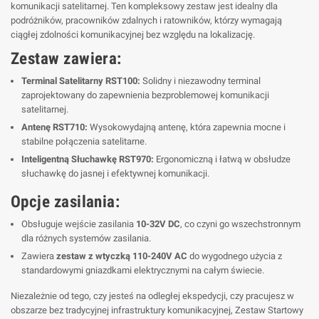
komunikacji satelitarnej. Ten kompleksowy zestaw jest idealny dla
podróżników, pracowników zdalnych i ratowników, którzy wymagają
ciągłej zdolności komunikacyjnej bez względu na lokalizację.
Zestaw zawiera:
Terminal Satelitarny RST100:
Solidny i niezawodny terminal
zaprojektowany do zapewnienia bezproblemowej komunikacji
satelitarnej.
Antenę RST710:
Wysokowydajną antenę, która zapewnia mocne i
stabilne połączenia satelitarne.
Inteligentną Słuchawkę RST970:
Ergonomiczną i łatwą w obsłudze
słuchawkę do jasnej i efektywnej komunikacji.
Opcje zasilania:
Obsługuje wejście zasilania
10-32V DC
, co czyni go wszechstronnym
dla różnych systemów zasilania.
Zawiera
zestaw z wtyczką 110-240V AC
do wygodnego użycia z
standardowymi gniazdkami elektrycznymi na całym świecie.
Niezależnie od tego, czy jesteś na odległej ekspedycji, czy pracujesz w
obszarze bez tradycyjnej infrastruktury komunikacyjnej, Zestaw Startowy