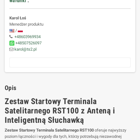
warunki
.
Karol Łoś
Menedżer produktu
/
+48603969934
+48507526097
karol@ts2.pl
Opis
Zestaw Startowy Terminala
Satelitarnego RST100 z Anteną i
Inteligentną Słuchawką
Zestaw Startowy Terminala Satelitarnego RST100
oferuje najwyższy
poziom łączności i wygody dla tych, którzy potrzebują niezawodnej