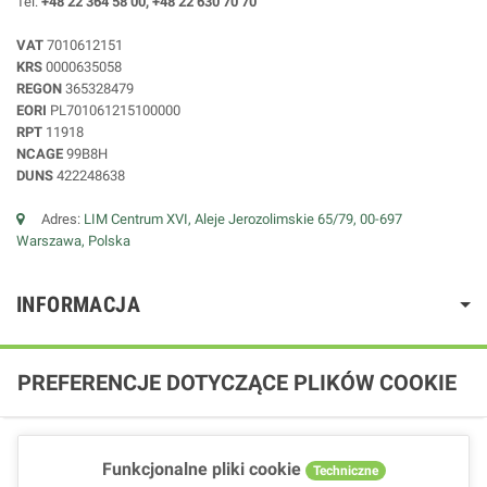
Tel:
+48 22 364 58 00, +48 22 630 70 70
VAT
7010612151
KRS
0000635058
REGON
365328479
EORI
PL701061215100000
RPT
11918
NCAGE
99B8H
DUNS
422248638
Adres:
LIM Centrum XVI, Aleje Jerozolimskie 65/79, 00-697
Warszawa, Polska
INFORMACJA
PREFERENCJE DOTYCZĄCE PLIKÓW COOKIE
Funkcjonalne pliki cookie
Techniczne