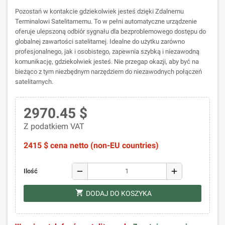
Pozostań w kontakcie gdziekolwiek jesteś dzięki Zdalnemu
Terminalowi Satelitarnemu. To w pełni automatyczne urządzenie
oferuje ulepszoną odbiór sygnału dla bezproblemowego dostępu do
globalnej zawartości satelitarnej. Idealne do użytku zarówno
profesjonalnego, jak i osobistego, zapewnia szybką i niezawodną
komunikację, gdziekolwiek jesteś. Nie przegap okazji, aby być na
bieżąco z tym niezbędnym narzędziem do niezawodnych połączeń
satelitarnych.
2970.45 $
Z podatkiem VAT
2415 $ cena netto (non-EU countries)
remove
add
Ilość
shopping_cart
DODAJ DO KOSZYKA