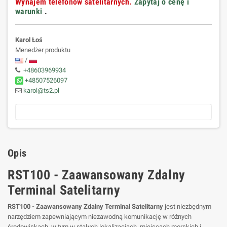
Wynajem telefonów satelitarnych.
Zapytaj o cenę i
warunki
.
Karol Łoś
Menedżer produktu
/
+48603969934
+48507526097
karol@ts2.pl
Opis
RST100 - Zaawansowany Zdalny
Terminal Satelitarny
RST100 - Zaawansowany Zdalny Terminal Satelitarny
jest niezbędnym
narzędziem zapewniającym niezawodną komunikację w różnych
środowiskach, w tym w stałych lokalizacjach, miejscach morskich i