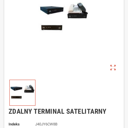
zoom_out_map
ZDALNY TERMINAL SATELITARNY
Indeks
J40JY6CW8B