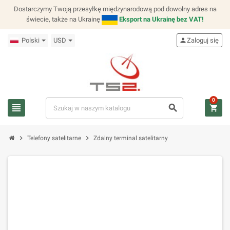
Dostarczymy Twoją przesyłkę międzynarodową pod dowolny adres na
świecie, także na Ukrainę
Eksport na Ukrainę bez VAT!
Polski
USD
person
Zaloguj się
0
view_headline
search
shopping_cart
chevron_right
chevron_right
Telefony satelitarne
Zdalny terminal satelitarny