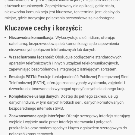
służbach ratunkowych. Zaprojektowany dla aplikacji, gdzie stała,
niezawodna komunikacja jest kluczowa, ten terminal jest idealny do
miejsc, gdzie tradycyjne połączenia przewodowe są niedostępne.
Kluczowe cechy i korzyści:
Niezawodna komunikacja:
Wykorzystuje sieć Iridium, oferując
satelitarną, bezprzewodową sieć komunikacyjną do zapewnienia
niezawodnych połączeń telefonicznych lub danych.
Wszechstronna łączność:
Obsługuje podłączenie standardowych
aparatów telefonicznych i innych urządzeń telekomunikacyjnych,
zapewniając bezproblemową integrację z istniejącym sprzętem.
Emulacja PSTN:
Emuluje funkcjonalność Publicznej Przełączanej Sieci
Telefonicznej (PSTN), oferując znane sygnały wybierania, zajętości i
dzwonka dostosowane do wymagań specyficznych dla danego kraju.
Kompleksowe usługi danych:
Dostęp do pełnego zakresu usług
danych Iridium, w tym danych krótkich serii, danych komutowanych,
bezpośredniego internetu i SMS.
Zaawansowane opcje interfejsu:
Oferuje szeregowy interfejs sterujący,
wejście i wyjście audio przez interfejs sterowania i połączeń
przekaźnika oraz modem zgodny z Hayes z gniazdem szeregowym do
połączeń komputerowych.