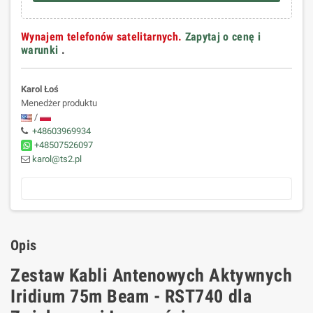
Wynajem telefonów satelitarnych.
Zapytaj o cenę i
warunki
.
Karol Łoś
Menedżer produktu
/
+48603969934
+48507526097
karol@ts2.pl
Opis
Zestaw Kabli Antenowych Aktywnych
Iridium 75m Beam - RST740 dla