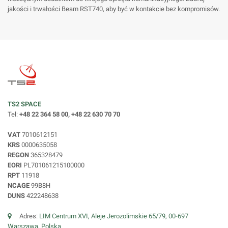
jakości i trwałości Beam RST740, aby być w kontakcie bez kompromisów.
TS2 SPACE
Tel:
+48 22 364 58 00, +48 22 630 70 70
VAT
7010612151
KRS
0000635058
REGON
365328479
EORI
PL701061215100000
RPT
11918
NCAGE
99B8H
DUNS
422248638
Adres:
LIM Centrum XVI, Aleje Jerozolimskie 65/79, 00-697
Warszawa, Polska