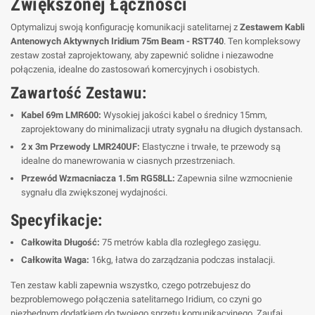
Zwiększonej Łączności
Optymalizuj swoją konfigurację komunikacji satelitarnej z
Zestawem Kabli
Antenowych Aktywnych Iridium 75m Beam - RST740
. Ten kompleksowy
zestaw został zaprojektowany, aby zapewnić solidne i niezawodne
połączenia, idealne do zastosowań komercyjnych i osobistych.
Zawartość Zestawu:
Kabel 69m LMR600:
Wysokiej jakości kabel o średnicy 15mm,
zaprojektowany do minimalizacji utraty sygnału na długich dystansach.
2 x 3m Przewody LMR240UF:
Elastyczne i trwałe, te przewody są
idealne do manewrowania w ciasnych przestrzeniach.
Przewód Wzmacniacza 1.5m RG58LL:
Zapewnia silne wzmocnienie
sygnału dla zwiększonej wydajności.
Specyfikacje:
Całkowita Długość:
75 metrów kabla dla rozległego zasięgu.
Całkowita Waga:
16kg, łatwa do zarządzania podczas instalacji.
Ten zestaw kabli zapewnia wszystko, czego potrzebujesz do
bezproblemowego połączenia satelitarnego Iridium, co czyni go
niezbędnym dodatkiem do twojego sprzętu komunikacyjnego. Zaufaj