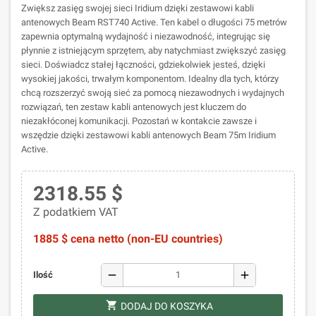
Zwiększ zasięg swojej sieci Iridium dzięki zestawowi kabli
antenowych Beam RST740 Active. Ten kabel o długości 75 metrów
zapewnia optymalną wydajność i niezawodność, integrując się
płynnie z istniejącym sprzętem, aby natychmiast zwiększyć zasięg
sieci. Doświadcz stałej łączności, gdziekolwiek jesteś, dzięki
wysokiej jakości, trwałym komponentom. Idealny dla tych, którzy
chcą rozszerzyć swoją sieć za pomocą niezawodnych i wydajnych
rozwiązań, ten zestaw kabli antenowych jest kluczem do
niezakłóconej komunikacji. Pozostań w kontakcie zawsze i
wszędzie dzięki zestawowi kabli antenowych Beam 75m Iridium
Active.
2318.55 $
Z podatkiem VAT
1885 $ cena netto (non-EU countries)
remove
add
Ilość
shopping_cart
DODAJ DO KOSZYKA