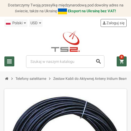
Dostarczymy Twoją przesyłkę międzynarodową pod dowolny adres na
świecie, także na Ukrainę
Eksport na Ukrainę bez VAT!
Polski
USD
person
Zaloguj się
0
view_headline
search
shopping_cart
chevron_right
chevron_right
Telefony satelitarne
Zestaw Kabli do Aktywnej Anteny Iridium Beam