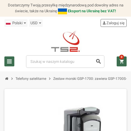
Dostarczymy Twoją przesyłkę międzynarodową pod dowolny adres na
świecie, także na Ukrainę
Eksport na Ukrainę bez VAT!
Polski
USD
person
Zaloguj się
0
view_headline
search
shopping_cart
chevron_right
chevron_right
Telefony satelitarne
Zestaw morski GSP-1700: zawiera GSP-1700S-EU