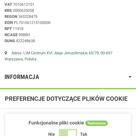
VAT
7010612151
KRS
0000635058
REGON
365328479
EORI
PL701061215100000
RPT
11918
NCAGE
99B8H
DUNS
422248638
Adres:
LIM Centrum XVI, Aleje Jerozolimskie 65/79, 00-697
Warszawa, Polska
INFORMACJA
PREFERENCJE DOTYCZĄCE PLIKÓW COOKIE
Funkcjonalne pliki cookie
Techniczne
Nie
Tak