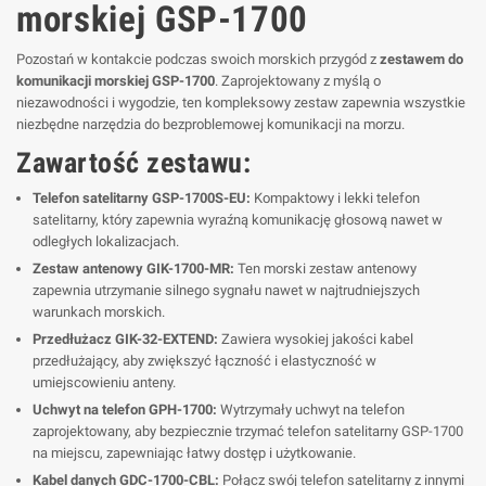
morskiej GSP-1700
Pozostań w kontakcie podczas swoich morskich przygód z
zestawem do
komunikacji morskiej GSP-1700
. Zaprojektowany z myślą o
niezawodności i wygodzie, ten kompleksowy zestaw zapewnia wszystkie
niezbędne narzędzia do bezproblemowej komunikacji na morzu.
Zawartość zestawu:
Telefon satelitarny GSP-1700S-EU:
Kompaktowy i lekki telefon
satelitarny, który zapewnia wyraźną komunikację głosową nawet w
odległych lokalizacjach.
Zestaw antenowy GIK-1700-MR:
Ten morski zestaw antenowy
zapewnia utrzymanie silnego sygnału nawet w najtrudniejszych
warunkach morskich.
Przedłużacz GIK-32-EXTEND:
Zawiera wysokiej jakości kabel
przedłużający, aby zwiększyć łączność i elastyczność w
umiejscowieniu anteny.
Uchwyt na telefon GPH-1700:
Wytrzymały uchwyt na telefon
zaprojektowany, aby bezpiecznie trzymać telefon satelitarny GSP-1700
na miejscu, zapewniając łatwy dostęp i użytkowanie.
Kabel danych GDC-1700-CBL:
Połącz swój telefon satelitarny z innymi