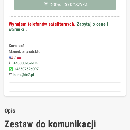
shopping_cart
DODAJ DO KOSZYKA
Wynajem telefonów satelitarnych.
Zapytaj o cenę i
warunki
.
Karol Łoś
Menedżer produktu
/
+48603969934
+48507526097
karol@ts2.pl
Opis
Zestaw do komunikacji