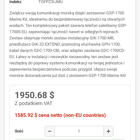
Indeks
TOFPZ3IJMU
Zwiększ swoją komunikację morską dzięki zestawowi GSP-1700
Marine Kit, idealnemu do bezproblemowej łączności na otwartych
wodach. Ten kompleksowy pakiet zawiera telefon satelitarny GSP-
1700S-EU, zapewniając łączność nawet w odległych rejonach.
Zestaw obejmuje morski zestaw instalacyjny GIK-1700-MR,
przedłużacz GIK-32-EXTEND, przenośną słuchawkę GPH-1700,
kabel danych GDC-1700-CBL oraz adapter zasilania GDC-1700CD-
EU. Łatwy w instalacji i niezwykle niezawodny, ten zestaw jest
niezbędny do poprawy systemu komunikacji na twojej jednostce i
zapewnienia bezpieczeństwa podczas przygód. Ulepsz swoje
morskie doświadczenia już dziś z zestawem GSP-1700 Marine Kit!
1950.68 $
Z podatkiem VAT
1585.92 $ cena netto (non-EU countries)
remove
add
Ilość