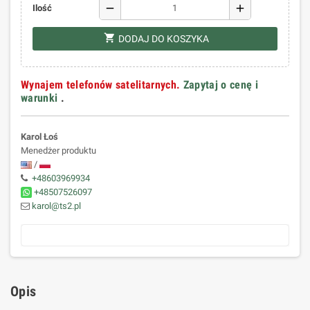
remove
add
Ilość
shopping_cart
DODAJ DO KOSZYKA
Wynajem telefonów satelitarnych.
Zapytaj o cenę i
warunki
.
Karol Łoś
Menedżer produktu
/
+48603969934
+48507526097
karol@ts2.pl
Opis