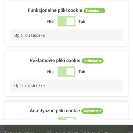
Funkcjonalne pliki cookie
Techniczne
Nie
Tak
Opis i ciasteczka
Reklamowe pliki cookie
Techniczne
Nie
Tak
Opis i ciasteczka
Analityczne pliki cookie
Techniczne
Nie
Tak
Akceptuj wszystkie
Ta witryna korzysta z własnych plików cookie i plików