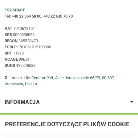
TS2 SPACE
Tel:
+48 22 364 58 00, +48 22 630 70 70
VAT
7010612151
KRS
0000635058
REGON
365328479
EORI
PL701061215100000
RPT
11918
NCAGE
99B8H
DUNS
422248638
Adres:
LIM Centrum XVI, Aleje Jerozolimskie 65/79, 00-697
Warszawa, Polska
INFORMACJA
PREFERENCJE DOTYCZĄCE PLIKÓW COOKIE