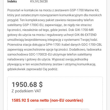
Indeks
KVJVL56CBI
Pozostań w kontakcie na morzu z zestawem GSP-1700 Marine Kit,
który jest ostatecznym rozwiązaniem komunikacyjnym dla morskich
przygód. Ten kompleksowy pakiet zawiera niezawodny telefon
satelitarny GSP-1700C-EU, zapewniając, że nigdy nie stracisz
łączności, niezależnie od tego, gdzie jesteś. Dok GIK-1700-MR
gotowy do użycia na morzu i regulowany uchwyt GIK-86-EXTEND
umożliwiają bezproblemową integrację z systemami Twojej łodzi.
Przenośna stacja dokująca GPH-1700 i kabel danych GDC-1700-CBL
zapewniają wszechstronne opcje łączności. Dodatkowo, ładowarka
samochodowa GDC-1700CD-EU utrzymuje telefon satelitarny
naładowany i gotowy do użycia. Wyposaż swoją jednostkę
pływającą w ten wszechstronny zestaw i utrzymuj komunikację,
gdziekolwiek zaprowadzi Cię podróż.
1950.68 $
Z podatkiem VAT
1585.92 $ cena netto (non-EU countries)