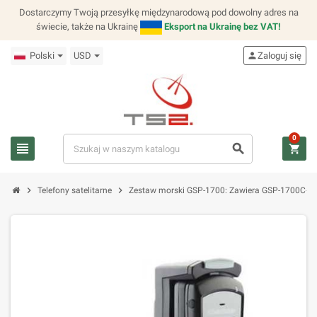
Dostarczymy Twoją przesyłkę międzynarodową pod dowolny adres na
świecie, także na Ukrainę
Eksport na Ukrainę bez VAT!
Polski
USD
person
Zaloguj się
0
view_headline
search
shopping_cart
chevron_right
chevron_right
Telefony satelitarne
Zestaw morski GSP-1700: Zawiera GSP-1700C-EU