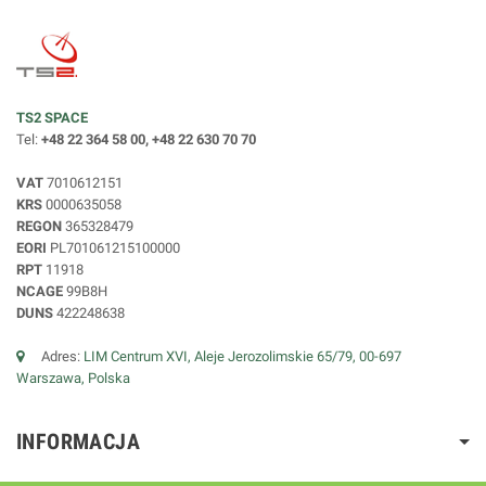
TS2 SPACE
Tel:
+48 22 364 58 00, +48 22 630 70 70
VAT
7010612151
KRS
0000635058
REGON
365328479
EORI
PL701061215100000
RPT
11918
NCAGE
99B8H
DUNS
422248638
Adres:
LIM Centrum XVI, Aleje Jerozolimskie 65/79, 00-697
Warszawa, Polska
INFORMACJA