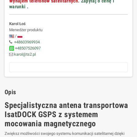
Wynajem telefonów satelitarnych.
Zapytaj o cenę i
warunki
.
Karol Łoś
Menedżer produktu
/
+48603969934
+48507526097
karol@ts2.pl
Opis
Specjalistyczna antena transportowa
IsatDOCK GSPS z systemem
mocowania magnetycznego
Zwiększ możliwości swojego systemu komunikacji satelitarnej dzięki