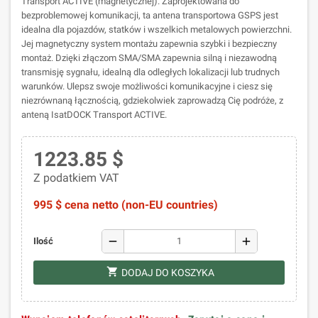
Transport ACTIVE (magnetycznej). Zaprojektowana do
bezproblemowej komunikacji, ta antena transportowa GSPS jest
idealna dla pojazdów, statków i wszelkich metalowych powierzchni.
Jej magnetyczny system montażu zapewnia szybki i bezpieczny
montaż. Dzięki złączom SMA/SMA zapewnia silną i niezawodną
transmisję sygnału, idealną dla odległych lokalizacji lub trudnych
warunków. Ulepsz swoje możliwości komunikacyjne i ciesz się
niezrównaną łącznością, gdziekolwiek zaprowadzą Cię podróże, z
anteną IsatDOCK Transport ACTIVE.
1223.85 $
Z podatkiem VAT
995 $ cena netto (non-EU countries)
remove
add
Ilość
shopping_cart
DODAJ DO KOSZYKA