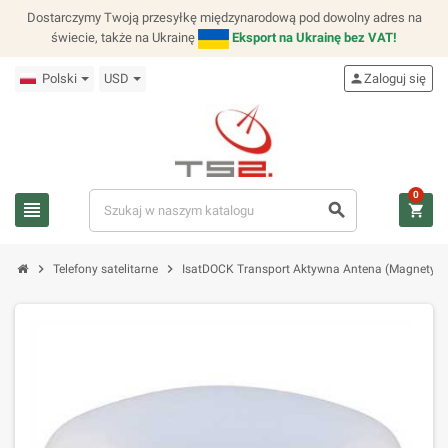
Dostarczymy Twoją przesyłkę międzynarodową pod dowolny adres na
świecie, także na Ukrainę
Eksport na Ukrainę bez VAT!
Polski
USD
person
Zaloguj się
0
view_headline
search
shopping_cart
chevron_right
chevron_right
Telefony satelitarne
IsatDOCK Transport Aktywna Antena (Magnetycz