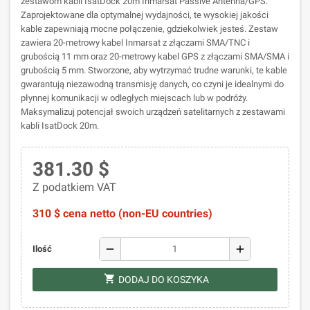
zestawom kabli IsatDock 20m Inmarsat Passive Antenna/GPS.
Zaprojektowane dla optymalnej wydajności, te wysokiej jakości
kable zapewniają mocne połączenie, gdziekolwiek jesteś. Zestaw
zawiera 20-metrowy kabel Inmarsat z złączami SMA/TNC i
grubością 11 mm oraz 20-metrowy kabel GPS z złączami SMA/SMA i
grubością 5 mm. Stworzone, aby wytrzymać trudne warunki, te kable
gwarantują niezawodną transmisję danych, co czyni je idealnymi do
płynnej komunikacji w odległych miejscach lub w podróży.
Maksymalizuj potencjał swoich urządzeń satelitarnych z zestawami
kabli IsatDock 20m.
381.30 $
Z podatkiem VAT
310 $ cena netto (non-EU countries)
remove
add
Ilość
shopping_cart
DODAJ DO KOSZYKA