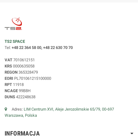
TS2 SPACE
Tel:
+48 22 364 58 00, +48 22 630 70 70
VAT
7010612151
KRS
0000635058
REGON
365328479
EORI
PL701061215100000
RPT
11918
NCAGE
99B8H
DUNS
422248638
Adres:
LIM Centrum XVI, Aleje Jerozolimskie 65/79, 00-697
Warszawa, Polska
INFORMACJA