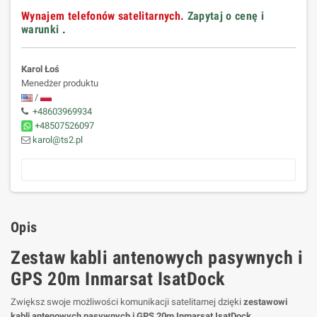
Wynajem telefonów satelitarnych.
Zapytaj o cenę i
warunki
.
Karol Łoś
Menedżer produktu
/
+48603969934
+48507526097
karol@ts2.pl
Opis
Zestaw kabli antenowych pasywnych i
GPS 20m Inmarsat IsatDock
Zwiększ swoje możliwości komunikacji satelitarnej dzięki
zestawowi
kabli antenowych pasywnych i GPS 20m Inmarsat IsatDock
,