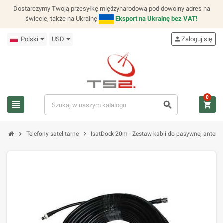
Dostarczymy Twoją przesyłkę międzynarodową pod dowolny adres na
świecie, także na Ukrainę
Eksport na Ukrainę bez VAT!
Polski
USD
person
Zaloguj się
0
view_headline
search
shopping_cart
chevron_right
chevron_right
Telefony satelitarne
IsatDock 20m - Zestaw kabli do pasywnej anten