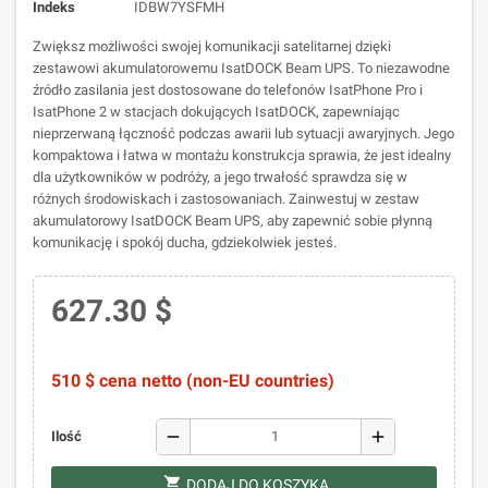
Indeks
IDBW7YSFMH
Zwiększ możliwości swojej komunikacji satelitarnej dzięki
zestawowi akumulatorowemu IsatDOCK Beam UPS. To niezawodne
źródło zasilania jest dostosowane do telefonów IsatPhone Pro i
IsatPhone 2 w stacjach dokujących IsatDOCK, zapewniając
nieprzerwaną łączność podczas awarii lub sytuacji awaryjnych. Jego
kompaktowa i łatwa w montażu konstrukcja sprawia, że jest idealny
dla użytkowników w podróży, a jego trwałość sprawdza się w
różnych środowiskach i zastosowaniach. Zainwestuj w zestaw
akumulatorowy IsatDOCK Beam UPS, aby zapewnić sobie płynną
komunikację i spokój ducha, gdziekolwiek jesteś.
627.30 $
510 $ cena netto (non-EU countries)
remove
add
Ilość
shopping_cart
DODAJ DO KOSZYKA