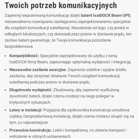
Twoich potrzeb komunikacyjnych
Zapewnij nieprzerwaną komunikację dzięki
baterii IsatDOCK Beam UPS
,
niezawodnemu rozwiązaniu zasilającemu zaprojektowanemu specjalnie
dla urządzeń komunikacji satelitarnej. Niezależnie od tego, czy jesteś w
odległych lokalizacjach, czy doświadczasz przerw w dostawie prądu, ten
zestaw baterii gwarantuje, że Twoja komunikacja pozostanie
bezproblemowa.
Kompatybilność:
Specjalnie zaprojektowany do użytku z serią
IsatDOCK firmy Beam, zapewniając optymalną wydajność i integrację.
Niezawodne zasilanie awaryjne:
Zapewnia stabilne i spójne źródło
zasilania, aby utrzymać działanie Twoich urządzeń komunikacji
satelitarnej podczas przerw w dostawie prądu.
Długotrwała wydajność:
Zbudowany, aby zapewnić wydłużoną
żywotność baterii, dzięki czemu możesz na niego polegać w
krytycznych sytuacjach.
Łatwy w instalacji:
Przyjazna dla użytkownika konstrukcja umożliwia
szybką i bezproblemową instalację, dzięki czemu możesz skupić się na
tym, co najważniejsze.
Przenośna konstrukcja:
Lekki i kompaktowy, co ułatwia transport i
wdrożenie w różnych ustawieniach.