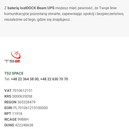
Z
baterią IsatDOCK Beam UPS
możesz mieć pewność, że Twoje linie
komunikacyjne pozostaną otwarte, zapewniając spokój i bezpieczeństwo,
niezależnie od tego, gdzie się znajdujesz.
TS2 SPACE
Tel:
+48 22 364 58 00, +48 22 630 70 70
VAT
7010612151
KRS
0000635058
REGON
365328479
EORI
PL701061215100000
RPT
11918
NCAGE
99B8H
DUNS
422248638