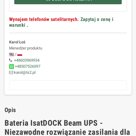
Wynajem telefonów satelitarnych.
Zapytaj o cenę i
warunki
.
Karol Łoś
Menedżer produktu
/
+48603969934
+48507526097
karol@ts2.pl
Opis
Bateria IsatDOCK Beam UPS -
Niezawodne rozwiązanie zasilania dla