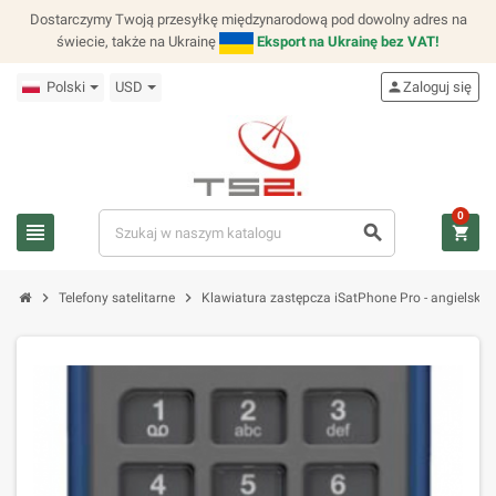
Dostarczymy Twoją przesyłkę międzynarodową pod dowolny adres na
świecie, także na Ukrainę
Eksport na Ukrainę bez VAT!
Polski
USD
person
Zaloguj się
0
view_headline
search
shopping_cart
chevron_right
chevron_right
Telefony satelitarne
Klawiatura zastępcza iSatPhone Pro - angielski/