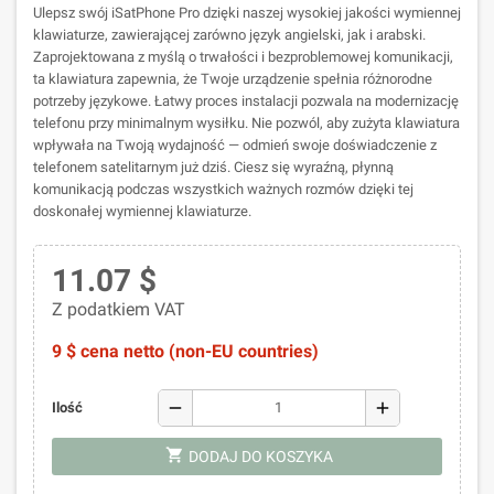
Ulepsz swój iSatPhone Pro dzięki naszej wysokiej jakości wymiennej
klawiaturze, zawierającej zarówno język angielski, jak i arabski.
Zaprojektowana z myślą o trwałości i bezproblemowej komunikacji,
ta klawiatura zapewnia, że Twoje urządzenie spełnia różnorodne
potrzeby językowe. Łatwy proces instalacji pozwala na modernizację
telefonu przy minimalnym wysiłku. Nie pozwól, aby zużyta klawiatura
wpływała na Twoją wydajność — odmień swoje doświadczenie z
telefonem satelitarnym już dziś. Ciesz się wyraźną, płynną
komunikacją podczas wszystkich ważnych rozmów dzięki tej
doskonałej wymiennej klawiaturze.
11.07 $
Z podatkiem VAT
9 $ cena netto (non-EU countries)
remove
add
Ilość
shopping_cart
DODAJ DO KOSZYKA