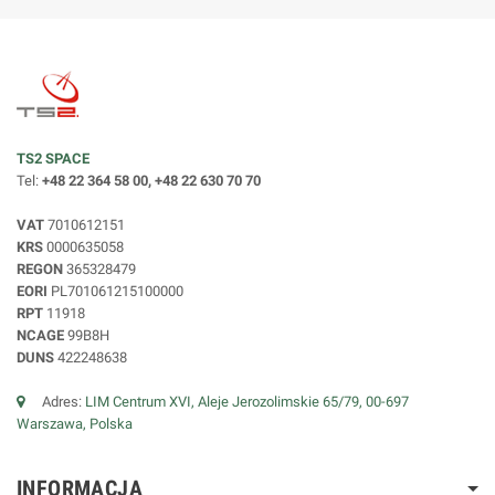
TS2 SPACE
Tel:
+48 22 364 58 00, +48 22 630 70 70
VAT
7010612151
KRS
0000635058
REGON
365328479
EORI
PL701061215100000
RPT
11918
NCAGE
99B8H
DUNS
422248638
Adres:
LIM Centrum XVI, Aleje Jerozolimskie 65/79, 00-697
Warszawa, Polska
INFORMACJA