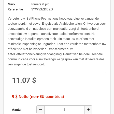
Merk
Inmarsat plc
Referentie
3YW5SZDDZG
Verbeter uw iSatPhone Pro met ons hoogwaardige vervangende
toetsenbord, met zowel Engelse als Arabische talen. Ontworpen voor
duurzaamheid en naadloze communicatie, zorgt dit toetsenbord
ervoor dat uw apparaat aan diverse taalbehoeften voldoet. Het
eenvoudige installatieproces stelt u in staat uw telefoon met
minimale inspanning te upgraden. Laat een versleten toetsenbord uw
efficiëntie niet beïnvloeden—transformeer uw
satelliettelefoonervaring vandaag nog. Geniet van heldere, soepele
communicatie voor al uw belangrijke gesprekken met dit eersteklas
vervangende toetsenbord.
11.07 $
9 $ Netto (non-EU countries)
remove
add
Aantal