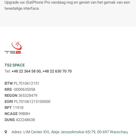
Upgrade uw iSatPhone Pro vandaag nog en geniet van het gemak van een
tweetalige interface.
TS2 SPACE
Tel:
+48 22 364 58 00, +48 22 630 70 70
BTW
PL7010612151
KRS
-0000635058
REGON
365328479
EORI
PL701061215100000
RPT
11918
NCAGE
99B8H
DUNS
422248638
Adres:
LIM Center XVI, Aleje Jerozolimskie 65/79, 00-697 Warschau,