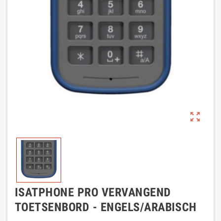
zoom_out_map
ISATPHONE PRO VERVANGEND
TOETSENBORD - ENGELS/ARABISCH