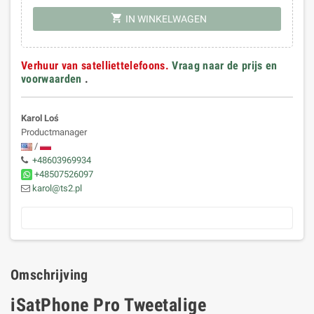
shopping_cart
IN WINKELWAGEN
Verhuur van satelliettelefoons.
Vraag naar de prijs en
voorwaarden
.
Karol Loś
Productmanager
/
+48603969934
+48507526097
karol@ts2.pl
Omschrijving
iSatPhone Pro Tweetalige