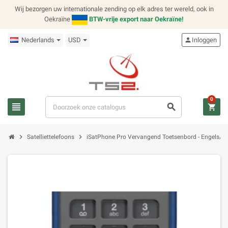
Wij bezorgen uw internationale zending op elk adres ter wereld, ook in
Oekraïne
BTW-vrije export naar Oekraïne!
Nederlands
USD
person
Inloggen
0
view_headline
search
shopping_cart
chevron_right
chevron_right
Satelliettelefoons
iSatPhone Pro Vervangend Toetsenbord - Engels/A