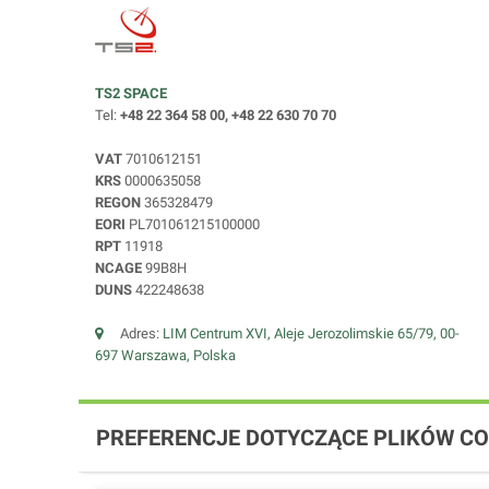
TS2 SPACE
Tel:
+48 22 364 58 00, +48 22 630 70 70
VAT
7010612151
KRS
0000635058
REGON
365328479
EORI
PL701061215100000
RPT
11918
NCAGE
99B8H
DUNS
422248638
Adres:
LIM Centrum XVI, Aleje Jerozolimskie 65/79, 00-
697 Warszawa, Polska
PREFERENCJE DOTYCZĄCE PLIKÓW CO