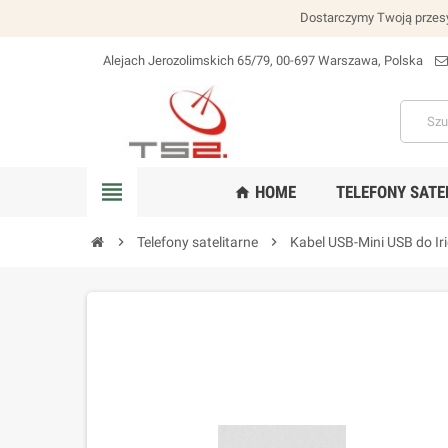
Dostarczymy Twoją przesy
Alejach Jerozolimskich 65/79, 00-697 Warszawa, Polska
lokalizacja_na
view_headline
HOME
TELEFONY SATE
home
chevron_right
Telefony satelitarne
chevron_right
Kabel USB-Mini USB do Ir