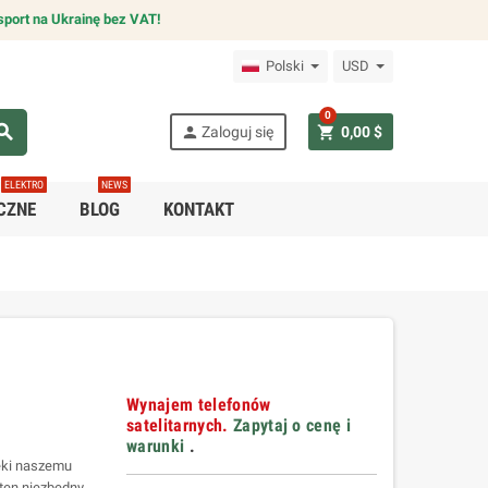
sport na Ukrainę bez VAT!
Polski
USD
0
arch
person
shopping_cart
Zaloguj się
0,00 $
ELEKTRO
NEWS
CZNE
BLOG
KONTAKT
Wynajem telefonów
satelitarnych.
Zapytaj o cenę i
warunki
.
ięki naszemu
ten niezbędny