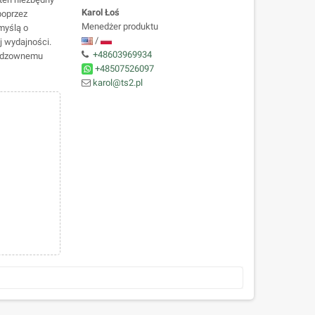
Karol Łoś
poprzez
Menedżer produktu
myślą o
/
j wydajności.
+48603969934
ieodzownemu
+48507526097
karol@ts2.pl