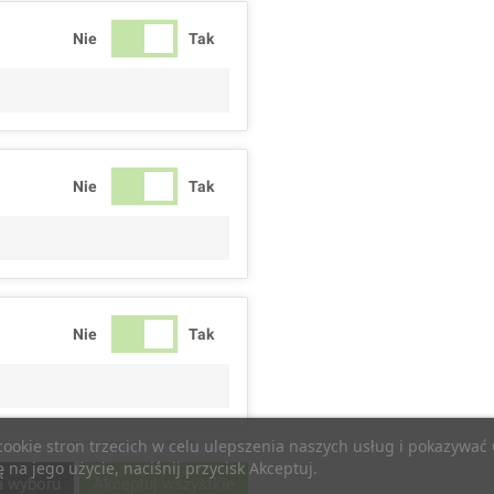
Nie
Tak
Nie
Tak
Nie
Tak
 cookie stron trzecich w celu ulepszenia naszych usług i pokazywa
na jego użycie, naciśnij przycisk Akceptuj.
Nie
Tak
a wyboru
Akceptuj wszystkie