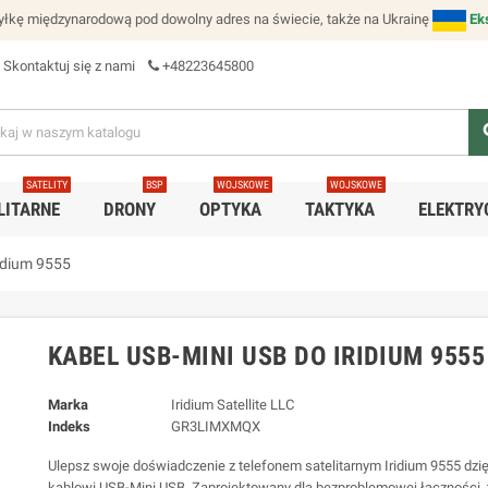
łkę międzynarodową pod dowolny adres na świecie, także na Ukrainę
Ek
Skontaktuj się z nami
+48223645800
se
SATELITY
BSP
WOJSKOWE
WOJSKOWE
LITARNE
DRONY
OPTYKA
TAKTYKA
ELEKTRY
idium 9555
KABEL USB-MINI USB DO IRIDIUM 9555
Marka
Iridium Satellite LLC
Indeks
GR3LIMXMQX
Ulepsz swoje doświadczenie z telefonem satelitarnym Iridium 9555 dz
kablowi USB-Mini USB. Zaprojektowany dla bezproblemowej łączności, 