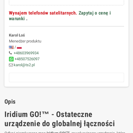
Wynajem telefonów satelitarnych.
Zapytaj o cenę i
warunki
.
Karol Łoś
Menedżer produktu
/
+48603969934
+48507526097
karol@ts2.pl
Opis
Iridium GO!™ - Ostateczne
urządzenie do globalnej łączności