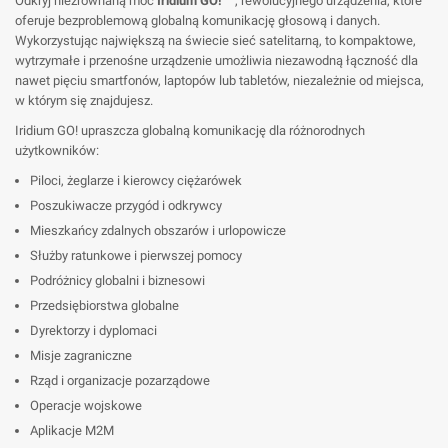
Odkryj niezrównaną moc
Iridium GO!™
, rewolucyjnego urządzenia, które
oferuje bezproblemową globalną komunikację głosową i danych.
Wykorzystując największą na świecie sieć satelitarną, to kompaktowe,
wytrzymałe i przenośne urządzenie umożliwia niezawodną łączność dla
nawet pięciu smartfonów, laptopów lub tabletów, niezależnie od miejsca,
w którym się znajdujesz.
Iridium GO! upraszcza globalną komunikację dla różnorodnych
użytkowników:
Piloci, żeglarze i kierowcy ciężarówek
Poszukiwacze przygód i odkrywcy
Mieszkańcy zdalnych obszarów i urlopowicze
Służby ratunkowe i pierwszej pomocy
Podróżnicy globalni i biznesowi
Przedsiębiorstwa globalne
Dyrektorzy i dyplomaci
Misje zagraniczne
Rząd i organizacje pozarządowe
Operacje wojskowe
Aplikacje M2M