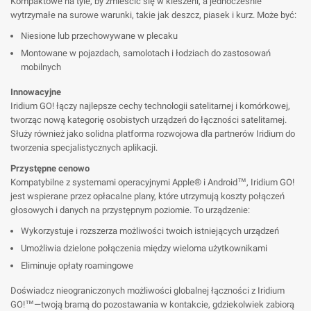
Kompaktowe na tyle, by zmieścić się w kieszeni, a jednocześnie
wytrzymałe na surowe warunki, takie jak deszcz, piasek i kurz. Może być:
Niesione lub przechowywane w plecaku
Montowane w pojazdach, samolotach i łodziach do zastosowań
mobilnych
Innowacyjne
Iridium GO! łączy najlepsze cechy technologii satelitarnej i komórkowej,
tworząc nową kategorię osobistych urządzeń do łączności satelitarnej.
Służy również jako solidna platforma rozwojowa dla partnerów Iridium do
tworzenia specjalistycznych aplikacji.
Przystępne cenowo
Kompatybilne z systemami operacyjnymi Apple® i Android™, Iridium GO!
jest wspierane przez opłacalne plany, które utrzymują koszty połączeń
głosowych i danych na przystępnym poziomie. To urządzenie:
Wykorzystuje i rozszerza możliwości twoich istniejących urządzeń
Umożliwia dzielone połączenia między wieloma użytkownikami
Eliminuje opłaty roamingowe
Doświadcz nieograniczonych możliwości globalnej łączności z Iridium
GO!™—twoją bramą do pozostawania w kontakcie, gdziekolwiek zabiorą