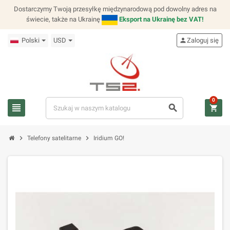
Dostarczymy Twoją przesyłkę międzynarodową pod dowolny adres na
świecie, także na Ukrainę
Eksport na Ukrainę bez VAT!
Polski
USD
person
Zaloguj się
0
view_headline
search
shopping_cart
chevron_right
chevron_right
Telefony satelitarne
Iridium GO!