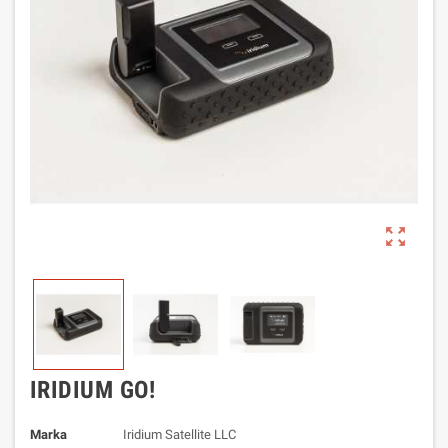
zoom_out_map
IRIDIUM GO!
Marka
Iridium Satellite LLC