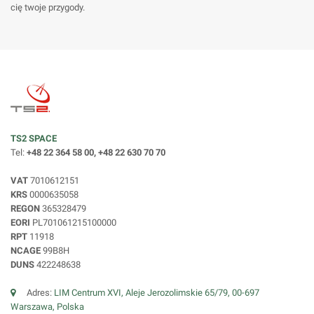
cię twoje przygody.
TS2 SPACE
Tel:
+48 22 364 58 00, +48 22 630 70 70
VAT
7010612151
KRS
0000635058
REGON
365328479
EORI
PL701061215100000
RPT
11918
NCAGE
99B8H
DUNS
422248638
Adres:
LIM Centrum XVI, Aleje Jerozolimskie 65/79, 00-697
Warszawa, Polska