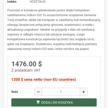
Indeks
HC0Z7AIJII
Pozostań w kontakcie gdziekolwiek jesteś dzięki hotspotowi
satelitarnemu Iridium GO! To wszechstronne urządzenie zamienia
Twój smartfon, tablet lub komputer w satelitarny hub komunikacyjny,
oferując bezpieczne połączenia głosowe, wiadomości, e-maile i
aktualizacje pogodowe. Idealne na przygody z dala od cywilizacji,
wyprawy w odległe miejsca lub sytuacje awaryjne, a jego
kompaktowa konstrukcja zapewnia łączność bez względu na to,
gdzie się znajdujesz. Dodatkowo, wypatruj nadchodzącej premiery
ulepszonej wersji Iridium GO! exec, która wkrótce się pojawi.
1476.00 $
Z podatkiem VAT
1200 $ cena netto (non-EU countries)
remove
add
Ilość
shopping_cart
DODAJ DO KOSZYKA