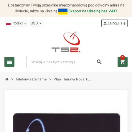
Dostarczymy Twoją przesyłkę międzynarodową pod dowolny adres na
świecie, także na Ukrainę
Eksport na Ukrainę bez VAT!
Polski
USD
person
Zaloguj się
0
view_headline
search
shopping_cart
chevron_right
chevron_right
Telefony satelitarne
Plan Thuraya Nova 100