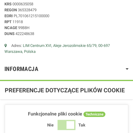
KRS
0000635058
REGON
365328479
EORI
PL701061215100000
RPT
11918
NCAGE
99B8H
DUNS
422248638
Adres:
LIM Centrum XVI, Aleje Jerozolimskie 65/79, 00-697
Warszawa, Polska
INFORMACJA
PREFERENCJE DOTYCZĄCE PLIKÓW COOKIE
Funkcjonalne pliki cookie
Techniczne
Nie
Tak