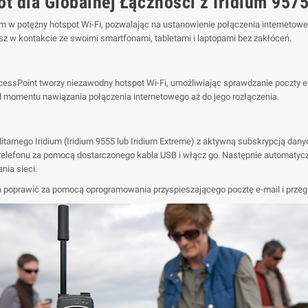
ot dla Globalnej Łączności z Iridium 957
ium w potężny hotspot Wi-Fi, pozwalając na ustanowienie połączenia internetow
esz w kontakcie ze swoimi smartfonami, tabletami i laptopami bez zakłóceń.
xcessPoint tworzy niezawodny hotspot Wi-Fi, umożliwiając sprawdzanie poczty e-
od momentu nawiązania połączenia internetowego aż do jego rozłączenia.
litarnego Iridium (Iridium 9555 lub Iridium Extreme) z aktywną subskrypcją dany
 telefonu za pomocą dostarczonego kabla USB i włącz go. Następnie automatycz
nia sieci.
oprawić za pomocą oprogramowania przyspieszającego pocztę e-mail i przeglą