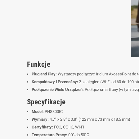
Funkcje
Plug and Play:
Wystarczy podłączyć Iridium AxcessPoint do te
Kompaktowy i Przenośny:
Z zasięgiem Wi-Fi od 60 do 100 st
Podłączenie Wielu Urządzeń:
Podłącz smartfony (w tym urządz
Specyfikacje
Model:
PHS300IC
Wymiary:
4.7” x 2.8” x 0.8” (122 mm x 73 mm x 18.5 mm)
Certyfikaty:
FCC, CE, IC, Wi-Fi
Temperatura Pracy:
0°C do 50°C