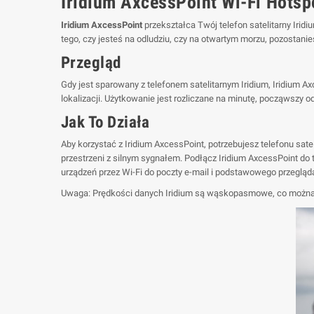
Iridium AxcessPoint Wi-Fi Hotsp
Iridium AxcessPoint
przekształca Twój telefon satelitarny Irid
tego, czy jesteś na odludziu, czy na otwartym morzu, pozostani
Przegląd
Gdy jest sparowany z telefonem satelitarnym Iridium, Iridium A
lokalizacji. Użytkowanie jest rozliczane na minutę, począwszy 
Jak To Działa
Aby korzystać z Iridium AxcessPoint, potrzebujesz telefonu sate
przestrzeni z silnym sygnałem. Podłącz Iridium AxcessPoint do
urządzeń przez Wi-Fi do poczty e-mail i podstawowego przegląda
Uwaga: Prędkości danych Iridium są wąskopasmowe, co można p