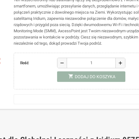
smartfonem, umożliwiając przesyłanie danych, przeglądanie internetu 
połączeń praktycznie z dowolnego miejsca na Ziemi. Wykorzystując sol
satelitarną Iridium, zapewnia niezawodne połączenie dla domów, małych
rządowych i przygód poza siecią. Dzięki dwumodowemu Wi-Fi i technolo
Monitoring Mode (SMM), AxcessPoint jest Twoim niezawodnym urządz
pozostawania w kontakcie w podróży. Ciesz się niezawodnym, szybkim
niezależnie od tego, dokąd prowadzi Twoja podróż.
ap
remove
add
Ilość
shopping_cart
DODAJ DO KOSZYKA