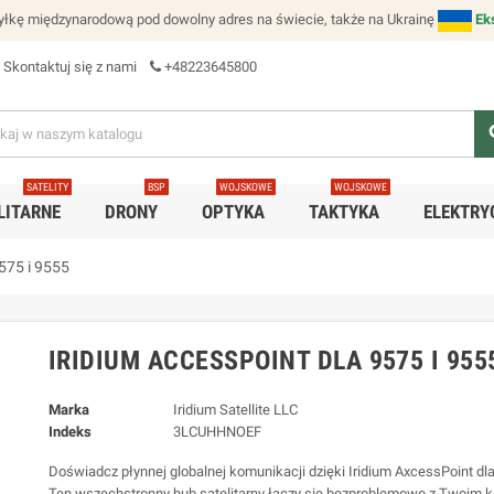
łkę międzynarodową pod dowolny adres na świecie, także na Ukrainę
Ek
Skontaktuj się z nami
+48223645800
se
SATELITY
BSP
WOJSKOWE
WOJSKOWE
LITARNE
DRONY
OPTYKA
TAKTYKA
ELEKTRY
575 i 9555
IRIDIUM ACCESSPOINT DLA 9575 I 955
Marka
Iridium Satellite LLC
Indeks
3LCUHHNOEF
Doświadcz płynnej globalnej komunikacji dzięki Iridium AxcessPoint dla
Ten wszechstronny hub satelitarny łączy się bezproblemowo z Twoim 