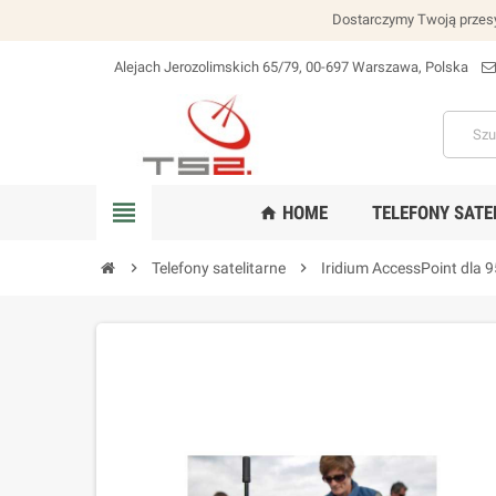
Dostarczymy Twoją przesy
Alejach Jerozolimskich 65/79, 00-697 Warszawa, Polska
lokalizacja_na
view_headline
HOME
TELEFONY SATE
home
chevron_right
Telefony satelitarne
chevron_right
Iridium AccessPoint dla 9