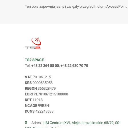
Ten opis zapewnia jasny i zwięzły przegląd Iridium AxcessPoint
TS2 SPACE
Tel:
+48 22 364 58 00, +48 22 630 70 70
VAT
7010612151
KRS
0000635058
REGON
365328479
EORI
PL701061215100000
RPT
11918
NCAGE
99B8H
DUNS
422248638
Adres:
LIM Centrum XVI, Aleje Jerozolimskie 65/79, 00-