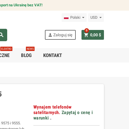
sport na Ukrainę bez VAT!
Polski
USD
0
arch
person
shopping_cart
Zaloguj się
0,00 $
ELEKTRO
NEWS
CZNE
BLOG
KONTAKT
5
Wynajem telefonów
satelitarnych.
Zapytaj o cenę i
warunki
.
 9575 i 9555.
komputerem lub