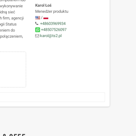
Karol Łoś
i wykonywanie
Menedżer produktu
idną sieć
/
 firm, agencji
+48603969934
gii Status
+48507526097
eniem do
karol@ts2.pl
 połączeniem,