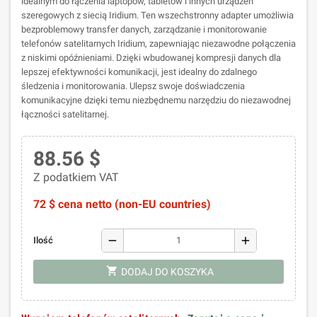
idealnym do łączenia laptopów, tabletów i innych urządzeń
szeregowych z siecią Iridium. Ten wszechstronny adapter umożliwia
bezproblemowy transfer danych, zarządzanie i monitorowanie
telefonów satelitarnych Iridium, zapewniając niezawodne połączenia
z niskimi opóźnieniami. Dzięki wbudowanej kompresji danych dla
lepszej efektywności komunikacji, jest idealny do zdalnego
śledzenia i monitorowania. Ulepsz swoje doświadczenia
komunikacyjne dzięki temu niezbędnemu narzędziu do niezawodnej
łączności satelitarnej.
88.56 $
Z podatkiem VAT
72 $ cena netto (non-EU countries)
remove
add
Ilość
shopping_cart
DODAJ DO KOSZYKA