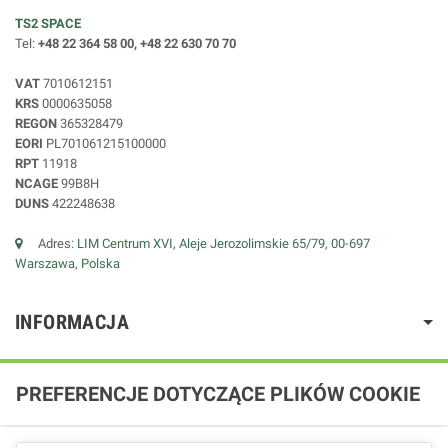
TS2 SPACE
Tel:
+48 22 364 58 00, +48 22 630 70 70
VAT
7010612151
KRS
0000635058
REGON
365328479
EORI
PL701061215100000
RPT
11918
NCAGE
99B8H
DUNS
422248638
Adres:
LIM Centrum XVI, Aleje Jerozolimskie 65/79, 00-697
Warszawa, Polska
INFORMACJA
PREFERENCJE DOTYCZĄCE PLIKÓW COOKIE