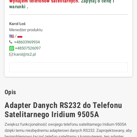
Wynajem telefonów satelitarnych.
Zapytaj o cenę i
warunki
.
Karol Łoś
Menedżer produktu
/
+48603969934
+48507526097
karol@ts2.pl
Opis
Adapter Danych RS232 do Telefonu
Satelitarnego Iridium 9505A
Zwiększ funkcjonalność swojego telefonu satelitarnego Iridium 9505A
dzięki temu niezbędnemu adapterowi danych RS232. Zaprojektowany, aby
bezproblemowo łączyć telefon satelitarny z komputerem, ten adapter