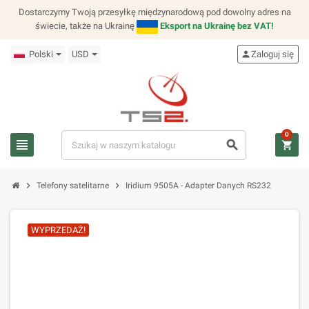
Dostarczymy Twoją przesyłkę międzynarodową pod dowolny adres na
świecie, także na Ukrainę
Eksport na Ukrainę bez VAT!
Polski
USD
person
Zaloguj się
0
view_headline
search
shopping_cart
chevron_right
chevron_right
Telefony satelitarne
Iridium 9505A - Adapter Danych RS232
WYPRZEDAŻ!