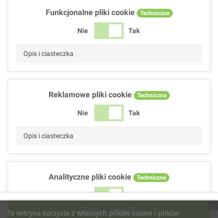
Funkcjonalne pliki cookie
Techniczne
Nie
Tak
Opis i ciasteczka
Reklamowe pliki cookie
Techniczne
Nie
Tak
Opis i ciasteczka
Analityczne pliki cookie
Techniczne
Nie
Tak
Akceptuj wszystkie
Ta witryna korzysta z własnych plików cookie i plików
Opis i ciasteczka