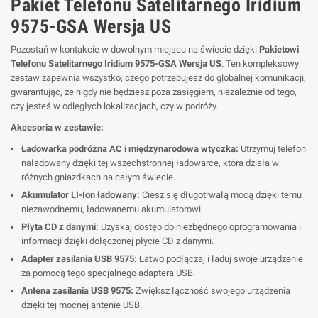
Pakiet Telefonu Satelitarnego Iridium
9575-GSA Wersja US
Pozostań w kontakcie w dowolnym miejscu na świecie dzięki
Pakietowi
Telefonu Satelitarnego Iridium 9575-GSA Wersja US
. Ten kompleksowy
zestaw zapewnia wszystko, czego potrzebujesz do globalnej komunikacji,
gwarantując, że nigdy nie będziesz poza zasięgiem, niezależnie od tego,
czy jesteś w odległych lokalizacjach, czy w podróży.
Akcesoria w zestawie:
Ładowarka podróżna AC i międzynarodowa wtyczka:
Utrzymuj telefon
naładowany dzięki tej wszechstronnej ładowarce, która działa w
różnych gniazdkach na całym świecie.
Akumulator LI-Ion ładowany:
Ciesz się długotrwałą mocą dzięki temu
niezawodnemu, ładowanemu akumulatorowi.
Płyta CD z danymi:
Uzyskaj dostęp do niezbędnego oprogramowania i
informacji dzięki dołączonej płycie CD z danymi.
Adapter zasilania USB 9575:
Łatwo podłączaj i ładuj swoje urządzenie
za pomocą tego specjalnego adaptera USB.
Antena zasilania USB 9575:
Zwiększ łączność swojego urządzenia
dzięki tej mocnej antenie USB.