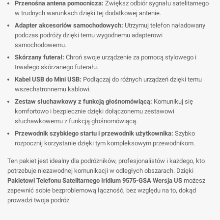
Przenośna antena pomocnicza:
Zwiększ odbiór sygnału satelitarnego
w trudnych warunkach dzięki tej dodatkowej antenie.
Adapter akcesoriów samochodowych:
Utrzymuj telefon naładowany
podczas podróży dzięki temu wygodnemu adapterowi
samochodowemu.
Skórzany futerał:
Chroń swoje urządzenie za pomocą stylowego i
trwałego skórzanego futerału.
Kabel USB do Mini USB:
Podłączaj do różnych urządzeń dzięki temu
wszechstronnemu kablowi.
Zestaw słuchawkowy z funkcją głośnomówiącą:
Komunikuj się
komfortowo i bezpiecznie dzięki dołączonemu zestawowi
słuchawkowemu z funkcją głośnomówiącą.
Przewodnik szybkiego startu i przewodnik użytkownika:
Szybko
rozpocznij korzystanie dzięki tym kompleksowym przewodnikom.
Ten pakiet jest idealny dla podróżników, profesjonalistów i każdego, kto
potrzebuje niezawodnej komunikacji w odległych obszarach. Dzięki
Pakietowi Telefonu Satelitarnego Iridium 9575-GSA Wersja US
możesz
zapewnić sobie bezproblemową łączność, bez względu na to, dokąd
prowadzi twoja podróż.