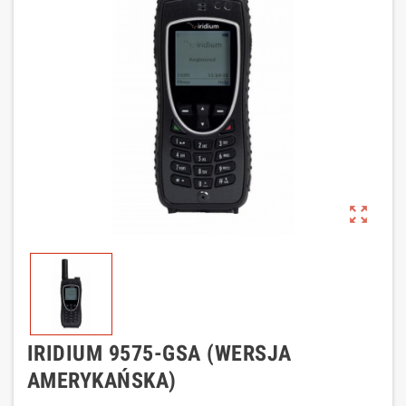
zoom_out_map
IRIDIUM 9575-GSA (WERSJA
AMERYKAŃSKA)