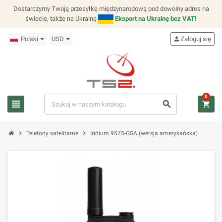
Dostarczymy Twoją przesyłkę międzynarodową pod dowolny adres na
świecie, także na Ukrainę
Eksport na Ukrainę bez VAT!
Polski
USD
person
Zaloguj się
0
view_headline
search
shopping_cart
chevron_right
chevron_right
Telefony satelitarne
Iridium 9575-GSA (wersja amerykańska)