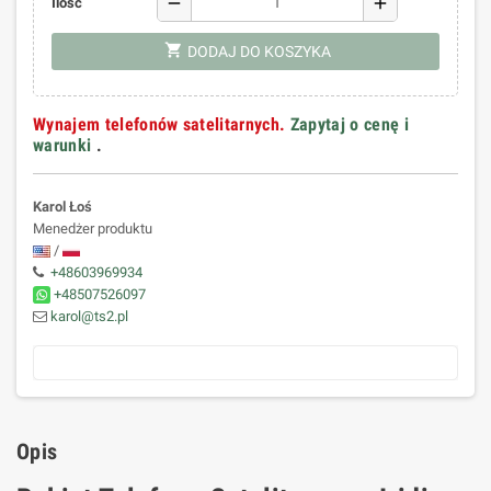
remove
add
Ilość
shopping_cart
DODAJ DO KOSZYKA
Wynajem telefonów satelitarnych.
Zapytaj o cenę i
warunki
.
Karol Łoś
Menedżer produktu
/
+48603969934
+48507526097
karol@ts2.pl
Opis