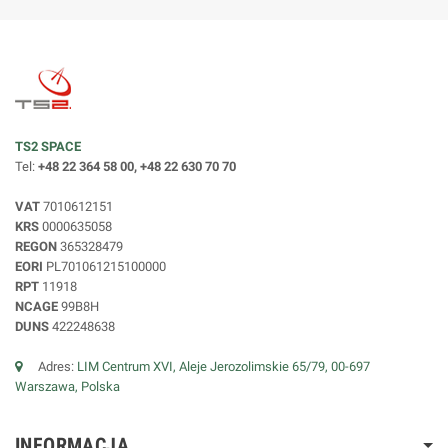
TS2 SPACE
Tel:
+48 22 364 58 00, +48 22 630 70 70
VAT
7010612151
KRS
0000635058
REGON
365328479
EORI
PL701061215100000
RPT
11918
NCAGE
99B8H
DUNS
422248638
Adres:
LIM Centrum XVI, Aleje Jerozolimskie 65/79, 00-697
Warszawa, Polska
INFORMACJA