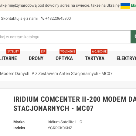
łkę międzynarodową pod dowolny adres na świecie, także na Ukrainę
Ek
Skontaktuj się z nami
+48223645800
se
SATELITY
BSP
WOJSKOWE
WOJSKOWE
LITARNE
DRONY
OPTYKA
TAKTYKA
ELEKTRY
0 Modem Danych IP z Zestawem Anten Stacjonarnych - MC07
IRIDIUM COMCENTER II-200 MODEM D
STACJONARNYCH - MC07
Marka
Iridium Satellite LLC
Indeks
YGRRCK0KNZ