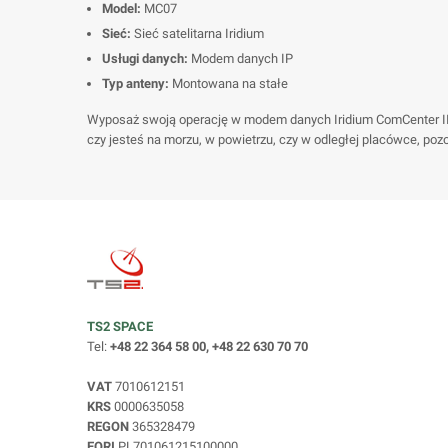
Model:
MC07
Sieć:
Sieć satelitarna Iridium
Usługi danych:
Modem danych IP
Typ anteny:
Montowana na stałe
Wyposaż swoją operację w modem danych Iridium ComCenter II-2
czy jesteś na morzu, w powietrzu, czy w odległej placówce, p
TS2 SPACE
Tel:
+48 22 364 58 00, +48 22 630 70 70
VAT
7010612151
KRS
0000635058
REGON
365328479
EORI
PL701061215100000