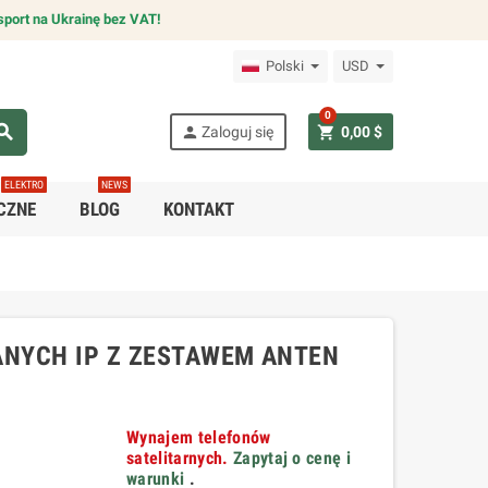
sport na Ukrainę bez VAT!
Polski
USD
0
arch
person
shopping_cart
Zaloguj się
0,00 $
ELEKTRO
NEWS
CZNE
BLOG
KONTAKT
ANYCH IP Z ZESTAWEM ANTEN
Wynajem telefonów
satelitarnych.
Zapytaj o cenę i
warunki
.