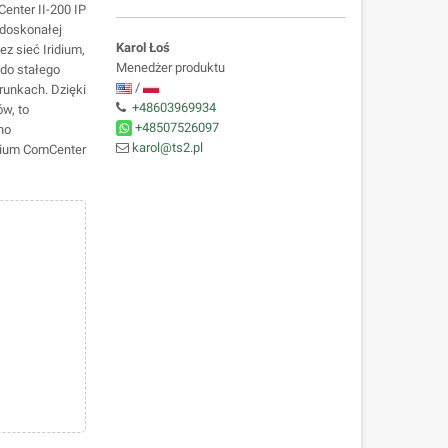
enter II-200 IP
 doskonałej
Karol Łoś
z sieć Iridium,
Menedżer produktu
do stałego
/
unkach. Dzięki
+48603969934
w, to
+48507526097
no
karol@ts2.pl
idium ComCenter