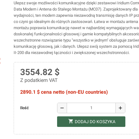
Ulepsz swoje możliwości komunikacyjne dzięki zestawowi Iridium ComC
Data Modem i Antena do Stałego Montażu (MC07). Zaprojektowany dla
wydajności, ten modem zapewnia niezawodną transmisję danych IP prze
co czyni go idealnym do różnych zastosowań. Łatwa w montażu antena 
montażu poprawia komunikację nawet w najbardziej wymagających war
doskonałej funkcjonalności głosowej i gamie kompatybilnych akcesorió
wszechstronne rozwiązanie typu "wszystko w jednym" obsługuje zarów
komunikację głosową, jak i danych. Ulepsz swój system za pomocą Ir
II-200 dla niezawodnej łączności i zwiększonej wszechstronności.
ap
3554.82 $
Z podatkiem VAT
2890.1 $ cena netto (non-EU countries)
remove
add
Ilość
shopping_cart
DODAJ DO KOSZYKA