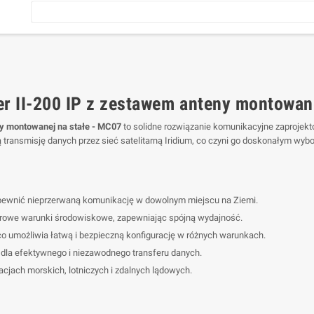
 II-200 IP z zestawem anteny montowane
y montowanej na stałe - MC07
to solidne rozwiązanie komunikacyjne zaprojekto
transmisję danych przez sieć satelitarną Iridium, co czyni go doskonałym wyb
zapewnić nieprzerwaną komunikację w dowolnym miejscu na Ziemi.
rowe warunki środowiskowe, zapewniając spójną wydajność.
o umożliwia łatwą i bezpieczną konfigurację w różnych warunkach.
 dla efektywnego i niezawodnego transferu danych.
cjach morskich, lotniczych i zdalnych lądowych.