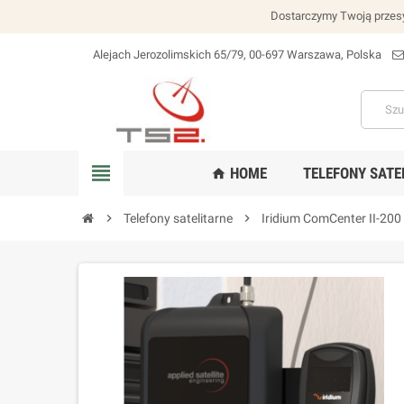
Dostarczymy Twoją przesy
Alejach Jerozolimskich 65/79, 00-697 Warszawa, Polska
lokalizacja_na
view_headline
HOME
TELEFONY SATE
home
chevron_right
Telefony satelitarne
chevron_right
Iridium ComCenter II-20