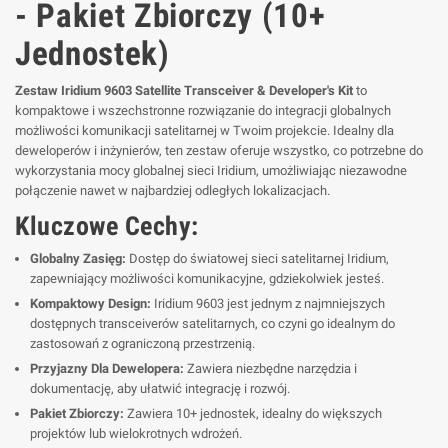
- Pakiet Zbiorczy (10+
Jednostek)
Zestaw Iridium 9603 Satellite Transceiver & Developer's Kit
to
kompaktowe i wszechstronne rozwiązanie do integracji globalnych
możliwości komunikacji satelitarnej w Twoim projekcie. Idealny dla
deweloperów i inżynierów, ten zestaw oferuje wszystko, co potrzebne do
wykorzystania mocy globalnej sieci Iridium, umożliwiając niezawodne
połączenie nawet w najbardziej odległych lokalizacjach.
Kluczowe Cechy:
Globalny Zasięg:
Dostęp do światowej sieci satelitarnej Iridium,
zapewniający możliwości komunikacyjne, gdziekolwiek jesteś.
Kompaktowy Design:
Iridium 9603 jest jednym z najmniejszych
dostępnych transceiverów satelitarnych, co czyni go idealnym do
zastosowań z ograniczoną przestrzenią.
Przyjazny Dla Dewelopera:
Zawiera niezbędne narzędzia i
dokumentację, aby ułatwić integrację i rozwój.
Pakiet Zbiorczy:
Zawiera 10+ jednostek, idealny do większych
projektów lub wielokrotnych wdrożeń.