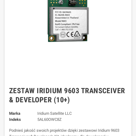
ZESTAW IRIDIUM 9603 TRANSCEIVER
& DEVELOPER (10+)
Marka
Iridium Satellite LLC
Indeks
5AL60OWC8Z
Podnieś jakość swoich projektów dzięki zestawowi Iridium 9603