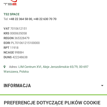
TS2 SPACE
Tel:
+48 22 364 58 00, +48 22 630 70 70
VAT
7010612151
KRS
0000635058
REGON
365328479
EORI
PL701061215100000
RPT
11918
NCAGE
99B8H
DUNS
422248638
Adres:
LIM Centrum XVI, Aleje Jerozolimskie 65/79, 00-697
Warszawa, Polska
INFORMACJA
PREFERENCJE DOTYCZĄCE PLIKÓW COOKIE