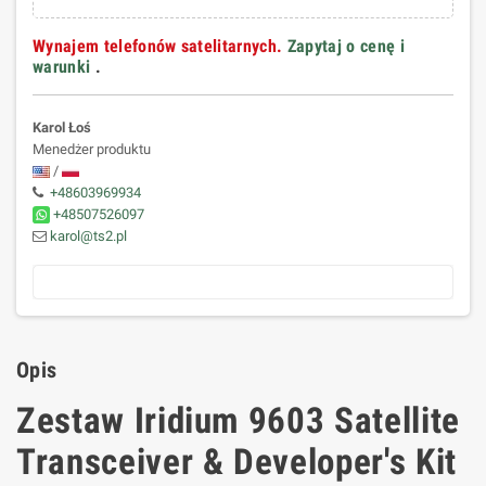
Wynajem telefonów satelitarnych.
Zapytaj o cenę i
warunki
.
Karol Łoś
Menedżer produktu
/
+48603969934
+48507526097
karol@ts2.pl
Opis
Zestaw Iridium 9603 Satellite
Transceiver & Developer's Kit