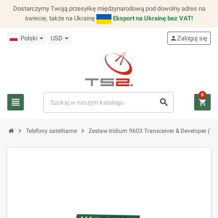
Dostarczymy Twoją przesyłkę międzynarodową pod dowolny adres na
świecie, także na Ukrainę
Eksport na Ukrainę bez VAT!
Polski
USD
person
Zaloguj się
0
view_headline
search
shopping_cart
chevron_right
chevron_right
Telefony satelitarne
Zestaw Iridium 9603 Transceiver & Developer (10