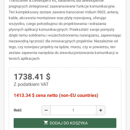
Transceiver & Developer's Kit, idealnemu dla deweloperów
pragnących zintegrować zaawansowane funkcje komunikacyjne.
Ten kompleksowy zestaw zawiera transceiver Iridium 9603, anteny,
kable, akcesoria montażowe oraz płytę rozwojową, oferując
wszystko, czego potrzebujesz do projektowania i wdrażania
płynnych aplikacji komunikacyjnych. Przekształć swoje pomysły
dzięki temu solidnemu i wszechstronnemu rozwiązaniu, zapewniając
niezawodną łączność dla innowacyjnych projektów. Niezależnie od
tego, czy rozwijasz projekty na lądzie, morzu, czy w powietrzu, ten
zestaw zapewnia narzędzia do zrewolucjonizowania komunikacji w
twoich aplikacjach.
1738.41 $
Z podatkiem VAT
1413.34 $ cena netto (non-EU countries)
remove
add
Ilość
shopping_cart
DODAJ DO KOSZYKA