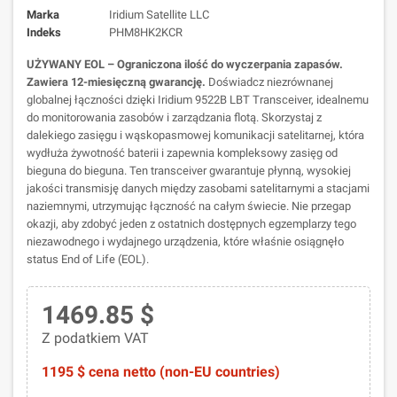
Marka
Iridium Satellite LLC
Indeks
PHM8HK2KCR
UŻYWANY EOL – Ograniczona ilość do wyczerpania zapasów.
Zawiera 12-miesięczną gwarancję.
Doświadcz niezrównanej
globalnej łączności dzięki Iridium 9522B LBT Transceiver, idealnemu
do monitorowania zasobów i zarządzania flotą. Skorzystaj z
dalekiego zasięgu i wąskopasmowej komunikacji satelitarnej, która
wydłuża żywotność baterii i zapewnia kompleksowy zasięg od
bieguna do bieguna. Ten transceiver gwarantuje płynną, wysokiej
jakości transmisję danych między zasobami satelitarnymi a stacjami
naziemnymi, utrzymując łączność na całym świecie. Nie przegap
okazji, aby zdobyć jeden z ostatnich dostępnych egzemplarzy tego
niezawodnego i wydajnego urządzenia, które właśnie osiągnęło
status End of Life (EOL).
1469.85 $
Z podatkiem VAT
1195 $ cena netto (non-EU countries)