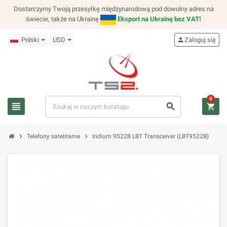
Dostarczymy Twoją przesyłkę międzynarodową pod dowolny adres na
świecie, także na Ukrainę
Eksport na Ukrainę bez VAT!
Polski
USD
person
Zaloguj się
0
view_headline
search
shopping_cart
chevron_right
chevron_right
Telefony satelitarne
Iridium 9522B LBT Transceiver (LBT9522B)