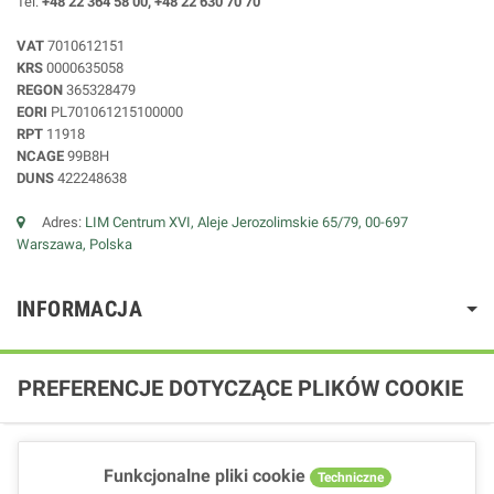
Tel:
+48 22 364 58 00, +48 22 630 70 70
VAT
7010612151
KRS
0000635058
REGON
365328479
EORI
PL701061215100000
RPT
11918
NCAGE
99B8H
DUNS
422248638
Adres:
LIM Centrum XVI, Aleje Jerozolimskie 65/79, 00-697
Warszawa, Polska
INFORMACJA
PREFERENCJE DOTYCZĄCE PLIKÓW COOKIE
Funkcjonalne pliki cookie
Techniczne