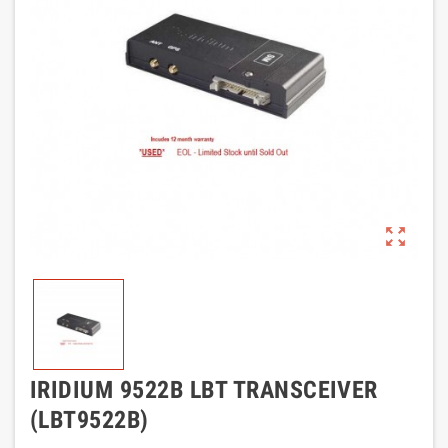
zoom_out_map
IRIDIUM 9522B LBT TRANSCEIVER
(LBT9522B)