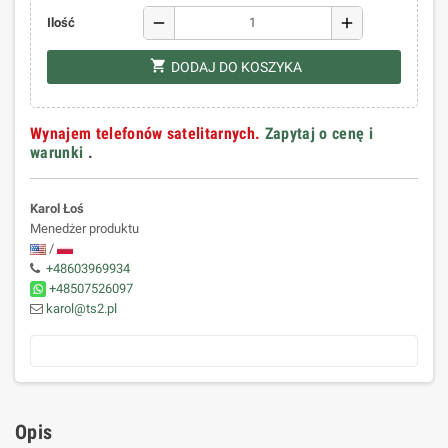
remove
add
Ilość
shopping_cart
DODAJ DO KOSZYKA
Wynajem telefonów satelitarnych.
Zapytaj o cenę i
warunki
.
Karol Łoś
Menedżer produktu
/
+48603969934
+48507526097
karol@ts2.pl
Opis