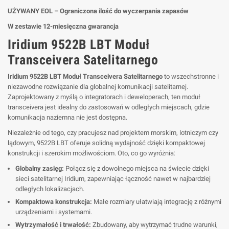
UŻYWANY EOL – Ograniczona ilość do wyczerpania zapasów
W zestawie 12-miesięczna gwarancja
Iridium 9522B LBT Moduł
Transceivera Satelitarnego
Iridium 9522B LBT Moduł Transceivera Satelitarnego
to wszechstronne i
niezawodne rozwiązanie dla globalnej komunikacji satelitarnej.
Zaprojektowany z myślą o integratorach i deweloperach, ten moduł
transceivera jest idealny do zastosowań w odległych miejscach, gdzie
komunikacja naziemna nie jest dostępna.
Niezależnie od tego, czy pracujesz nad projektem morskim, lotniczym czy
lądowym, 9522B LBT oferuje solidną wydajność dzięki kompaktowej
konstrukcji i szerokim możliwościom. Oto, co go wyróżnia:
Globalny zasięg:
Połącz się z dowolnego miejsca na świecie dzięki
sieci satelitarnej Iridium, zapewniając łączność nawet w najbardziej
odległych lokalizacjach.
Kompaktowa konstrukcja:
Małe rozmiary ułatwiają integrację z różnymi
urządzeniami i systemami.
Wytrzymałość i trwałość:
Zbudowany, aby wytrzymać trudne warunki,