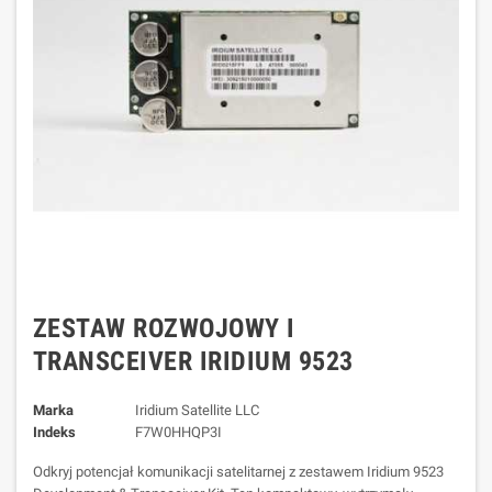
ZESTAW ROZWOJOWY I
TRANSCEIVER IRIDIUM 9523
Marka
Iridium Satellite LLC
Indeks
F7W0HHQP3I
Odkryj potencjał komunikacji satelitarnej z zestawem Iridium 9523