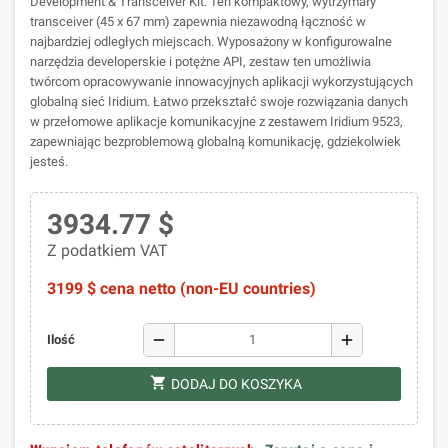
Development & Transceiver Kit. Ten kompaktowy, wytrzymały
transceiver (45 x 67 mm) zapewnia niezawodną łączność w
najbardziej odległych miejscach. Wyposażony w konfigurowalne
narzędzia developerskie i potężne API, zestaw ten umożliwia
twórcom opracowywanie innowacyjnych aplikacji wykorzystujących
globalną sieć Iridium. Łatwo przekształć swoje rozwiązania danych
w przełomowe aplikacje komunikacyjne z zestawem Iridium 9523,
zapewniając bezproblemową globalną komunikację, gdziekolwiek
jesteś.
3934.77 $
Z podatkiem VAT
3199 $ cena netto (non-EU countries)
remove
add
Ilość
shopping_cart
DODAJ DO KOSZYKA