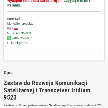
Wynajem telefonów satelitarnych.
Zapytaj o cenę i
warunki
.
Karol Łoś
Menedżer produktu
/
+48603969934
+48507526097
karol@ts2.pl
Opis
Zestaw do Rozwoju Komunikacji
Satelitarnej i Transceiver Iridium
9523
Zestaw do Rozwoju Komunikacji Satelitarnej i Transceiver Iridium 9523