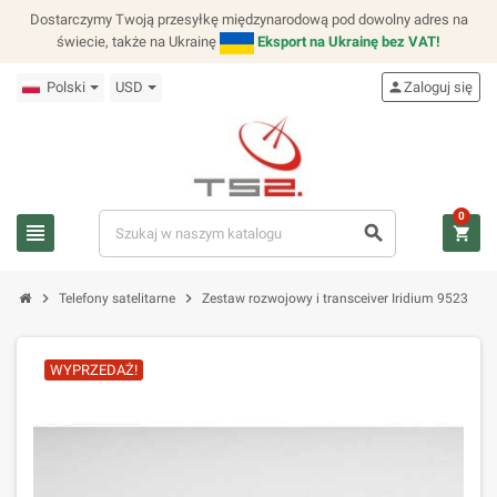
Dostarczymy Twoją przesyłkę międzynarodową pod dowolny adres na
świecie, także na Ukrainę
Eksport na Ukrainę bez VAT!
Polski
USD
person
Zaloguj się
0
view_headline
search
shopping_cart
chevron_right
chevron_right
Telefony satelitarne
Zestaw rozwojowy i transceiver Iridium 9523
WYPRZEDAŻ!