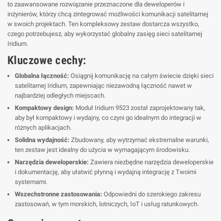
to zaawansowane rozwiązanie przeznaczone dla deweloperów i
inżynierów, którzy chcą zintegrować możliwości komunikacji satelitarnej
w swoich projektach. Ten kompleksowy zestaw dostarcza wszystko,
czego potrzebujesz, aby wykorzystać globalny zasięg sieci satelitarnej
Iridium.
Kluczowe cechy:
Globalna łączność:
Osiągnij komunikację na całym świecie dzięki sieci
satelitarnej Iridium, zapewniając niezawodną łączność nawet w
najbardziej odległych miejscach.
Kompaktowy design:
Moduł Iridium 9523 został zaprojektowany tak,
aby był kompaktowy i wydajny, co czyni go idealnym do integracji w
różnych aplikacjach.
Solidna wydajność:
Zbudowany, aby wytrzymać ekstremalne warunki,
ten zestaw jest idealny do użycia w wymagającym środowisku.
Narzędzia deweloperskie:
Zawiera niezbędne narzędzia deweloperskie
i dokumentację, aby ułatwić płynną i wydajną integrację z Twoimi
systemami.
Wszechstronne zastosowania:
Odpowiedni do szerokiego zakresu
zastosowań, w tym morskich, lotniczych, IoT i usług ratunkowych.