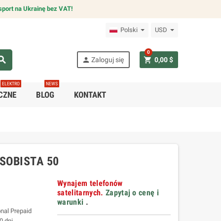
sport na Ukrainę bez VAT!
Polski
USD
0
arch
person
shopping_cart
Zaloguj się
0,00 $
ELEKTRO
NEWS
CZNE
BLOG
KONTAKT
SOBISTA 50
Wynajem telefonów
satelitarnych.
Zapytaj o cenę i
warunki
.
nal Prepaid
0 dni,