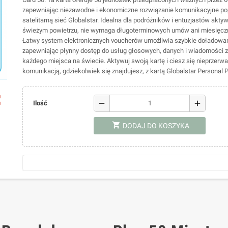
zapewniając niezawodne i ekonomiczne rozwiązanie komunikacyjne po
satelitarną sieć Globalstar. Idealna dla podróżników i entuzjastów akty
świeżym powietrzu, nie wymaga długoterminowych umów ani miesięczn
Łatwy system elektronicznych voucherów umożliwia szybkie doładowan
zapewniając płynny dostęp do usług głosowych, danych i wiadomości z
każdego miejsca na świecie. Aktywuj swoją kartę i ciesz się nieprzerw
komunikacją, gdziekolwiek się znajdujesz, z kartą Globalstar Personal P
ap
remove
add
Ilość
shopping_cart
DODAJ DO KOSZYKA