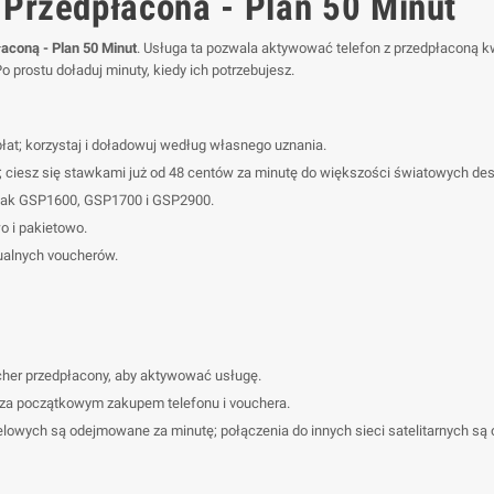
 Przedpłacona - Plan 50 Minut
łaconą - Plan 50 Minut
. Usługa ta pozwala aktywować telefon z przedpłaconą k
 prostu doładuj minuty, kiedy ich potrzebujesz.
łat; korzystaj i doładowuj według własnego uznania.
 ciesz się stawkami już od 48 centów za minutę do większości światowych dest
 jak GSP1600, GSP1700 i GSP2900.
 i pakietowo.
tualnych voucherów.
ucher przedpłacony, aby aktywować usługę.
a początkowym zakupem telefonu i vouchera.
lowych są odejmowane za minutę; połączenia do innych sieci satelitarnych 