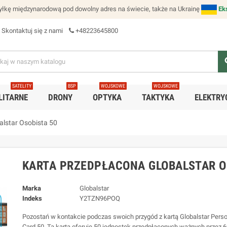
łkę międzynarodową pod dowolny adres na świecie, także na Ukrainę
Ek
Skontaktuj się z nami
+48223645800
se
SATELITY
BSP
WOJSKOWE
WOJSKOWE
LITARNE
DRONY
OPTYKA
TAKTYKA
ELEKTRY
alstar Osobista 50
KARTA PRZEDPŁACONA GLOBALSTAR O
Marka
Globalstar
Indeks
Y2TZN96POQ
Pozostań w kontakcie podczas swoich przygód z kartą Globalstar Perso
Card 50. Ta karta oferuje 50 jednostek przedpłaconych ważnych przez 6