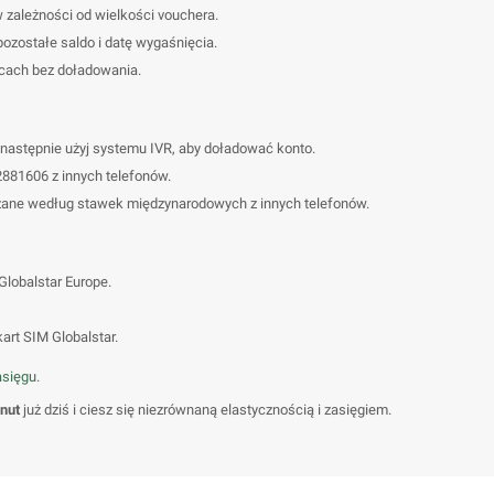
 zależności od wielkości vouchera.
ozostałe saldo i datę wygaśnięcia.
cach bez doładowania.
 następnie użyj systemu IVR, aby doładować konto.
2881606 z innych telefonów.
czane według stawek międzynarodowych z innych telefonów.
lobalstar Europe.
rt SIM Globalstar.
asięgu
.
inut
już dziś i ciesz się niezrównaną elastycznością i zasięgiem.