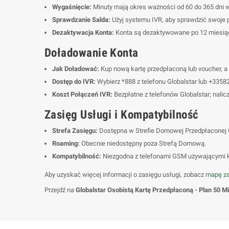
Wygaśnięcie:
Minuty mają okres ważności od 60 do 365 dni w
Sprawdzanie Salda:
Użyj systemu IVR, aby sprawdzić swoje p
Dezaktywacja Konta:
Konta są dezaktywowane po 12 miesią
Doładowanie Konta
Jak Doładować:
Kup nową kartę przedpłaconą lub voucher, a
Dostęp do IVR:
Wybierz *888 z telefonu Globalstar lub +3358
Koszt Połączeń IVR:
Bezpłatne z telefonów Globalstar; nali
Zasięg Usługi i Kompatybilność
Strefa Zasięgu:
Dostępna w Strefie Domowej Przedpłaconej G
Roaming:
Obecnie niedostępny poza Strefą Domową.
Kompatybilność:
Niezgodna z telefonami GSM używającymi ka
Aby uzyskać więcej informacji o zasięgu usługi, zobacz
mapę z
Przejdź na
Globalstar Osobistą Kartę Przedpłaconą - Plan 50 M