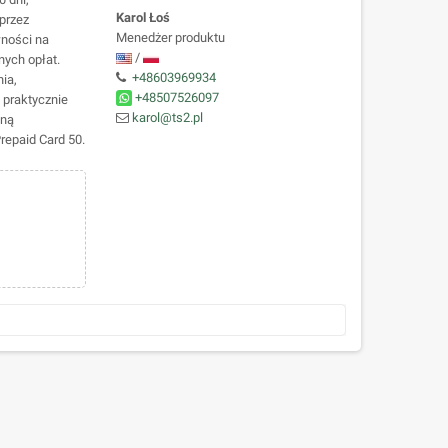
Karol Łoś
przez
Menedżer produktu
wności na
/
ych opłat.
+48603969934
ia,
+48507526097
 praktycznie
karol@ts2.pl
aną
repaid Card 50.