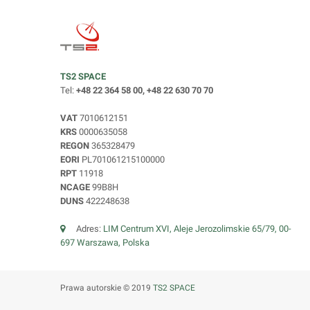
TS2 SPACE
Tel:
+48 22 364 58 00, +48 22 630 70 70
VAT
7010612151
KRS
0000635058
REGON
365328479
EORI
PL701061215100000
RPT
11918
NCAGE
99B8H
DUNS
422248638
Adres:
LIM Centrum XVI, Aleje Jerozolimskie 65/79, 00-
697 Warszawa, Polska
Prawa autorskie © 2019
TS2 SPACE