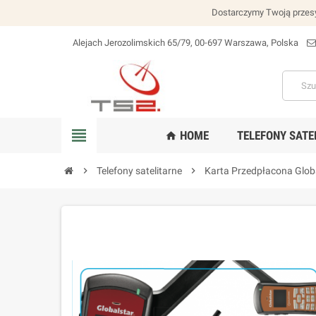
Dostarczymy Twoją przesy
Alejach Jerozolimskich 65/79, 00-697 Warszawa, Polska
lokalizacja_na
view_headline
HOME
TELEFONY SATE
home
chevron_right
Telefony satelitarne
chevron_right
Karta Przedpłacona Glob