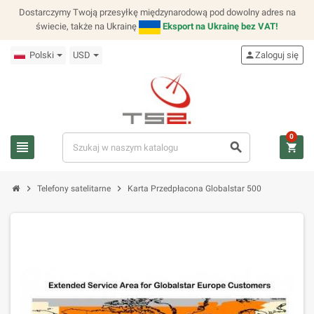
Dostarczymy Twoją przesyłkę międzynarodową pod dowolny adres na
świecie, także na Ukrainę
Eksport na Ukrainę bez VAT!
Polski
USD
person
Zaloguj się
0
view_headline
search
shopping_cart
chevron_right
chevron_right
Telefony satelitarne
Karta Przedpłacona Globalstar 500