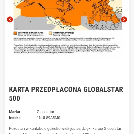
chevron_left
chevron_right
KARTA PRZEDPŁACONA GLOBALSTAR
500
Marka
Globalstar
Indeks
1NUL89A5M0
Pozostań w kontakcie gdziekolwiek jesteś dzięki karcie Globalstar