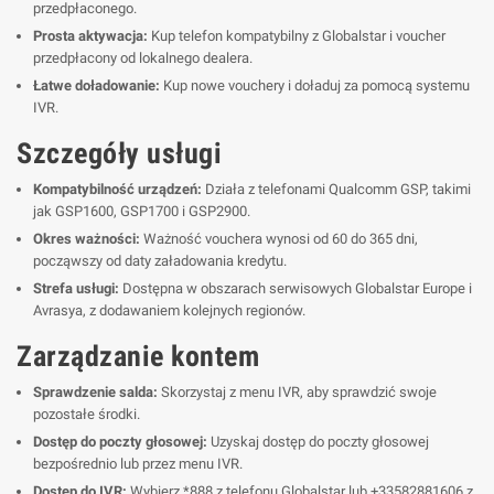
przedpłaconego.
Prosta aktywacja:
Kup telefon kompatybilny z Globalstar i voucher
przedpłacony od lokalnego dealera.
Łatwe doładowanie:
Kup nowe vouchery i doładuj za pomocą systemu
IVR.
Szczegóły usługi
Kompatybilność urządzeń:
Działa z telefonami Qualcomm GSP, takimi
jak GSP1600, GSP1700 i GSP2900.
Okres ważności:
Ważność vouchera wynosi od 60 do 365 dni,
począwszy od daty załadowania kredytu.
Strefa usługi:
Dostępna w obszarach serwisowych Globalstar Europe i
Avrasya, z dodawaniem kolejnych regionów.
Zarządzanie kontem
Sprawdzenie salda:
Skorzystaj z menu IVR, aby sprawdzić swoje
pozostałe środki.
Dostęp do poczty głosowej:
Uzyskaj dostęp do poczty głosowej
bezpośrednio lub przez menu IVR.
Dostęp do IVR:
Wybierz *888 z telefonu Globalstar lub +33582881606 z