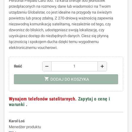
Personal Prepaid Card 500. Ta karta oferuje 500 jednostek
przedpłaconych na rozmowy, dane lub wiadomości na Twoim
urządzeniu Globalstar, co jest idealne na przygody na świeżym
powietrzu lub pracę zdalną. Z 270-dniową ważnością zapewnia
niezawodną komunikację satelitarną, niezależnie od tego, czy
dzwonisz do bliskich, udostępniasz swoją lokalizację, czy
uzyskujesz dostęp do niezbędnych danych. Ciesz się płynną
łącznością i spokojem ducha dzięki temu wygodnemu
elektronicznemu voucherowi.
remove
add
Ilość
shopping_cart
DODAJ DO KOSZYKA
Wynajem telefonów satelitarnych.
Zapytaj o cenę i
warunki
.
Karol Łoś
Menedżer produktu