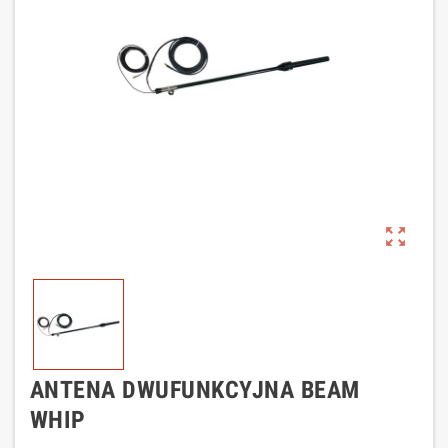
zoom_out_map
ANTENA DWUFUNKCYJNA BEAM
WHIP