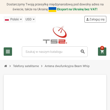
Dostarczymy Twoją przesyłkę międzynarodową pod dowolny adres na
świecie, także na Ukrainę
Eksport na Ukrainę bez VAT!
Polski
USD
person
Zaloguj się
0
view_headline
search
shopping_cart
chevron_right
chevron_right
Telefony satelitarne
Antena dwufunkcyjna Beam Whip