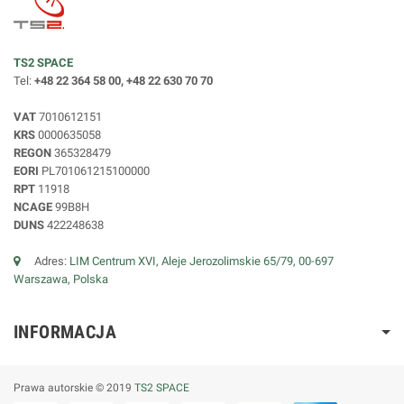
TS2 SPACE
Tel:
+48 22 364 58 00, +48 22 630 70 70
VAT
7010612151
KRS
0000635058
REGON
365328479
EORI
PL701061215100000
RPT
11918
NCAGE
99B8H
DUNS
422248638
Adres:
LIM Centrum XVI, Aleje Jerozolimskie 65/79, 00-697
Warszawa, Polska
INFORMACJA
Prawa autorskie © 2019
TS2 SPACE