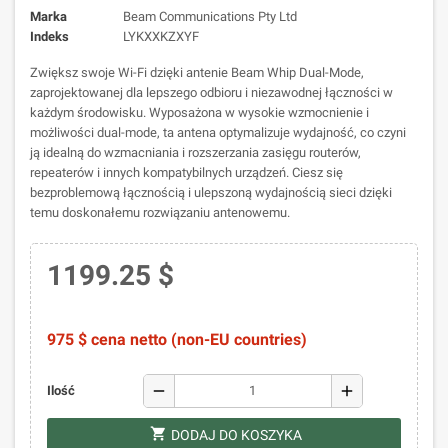
Marka
Beam Communications Pty Ltd
Indeks
LYKXXKZXYF
Zwiększ swoje Wi-Fi dzięki antenie Beam Whip Dual-Mode,
zaprojektowanej dla lepszego odbioru i niezawodnej łączności w
każdym środowisku. Wyposażona w wysokie wzmocnienie i
możliwości dual-mode, ta antena optymalizuje wydajność, co czyni
ją idealną do wzmacniania i rozszerzania zasięgu routerów,
repeaterów i innych kompatybilnych urządzeń. Ciesz się
bezproblemową łącznością i ulepszoną wydajnością sieci dzięki
temu doskonałemu rozwiązaniu antenowemu.
1199.25 $
975 $ cena netto (non-EU countries)
remove
add
Ilość
shopping_cart
DODAJ DO KOSZYKA