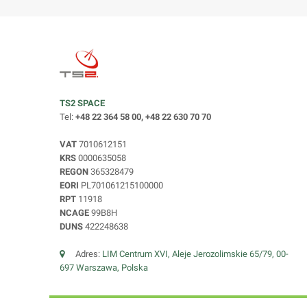
TS2 SPACE
Tel:
+48 22 364 58 00, +48 22 630 70 70
VAT
7010612151
KRS
0000635058
REGON
365328479
EORI
PL701061215100000
RPT
11918
NCAGE
99B8H
DUNS
422248638
Adres:
LIM Centrum XVI, Aleje Jerozolimskie 65/79, 00-
697 Warszawa, Polska