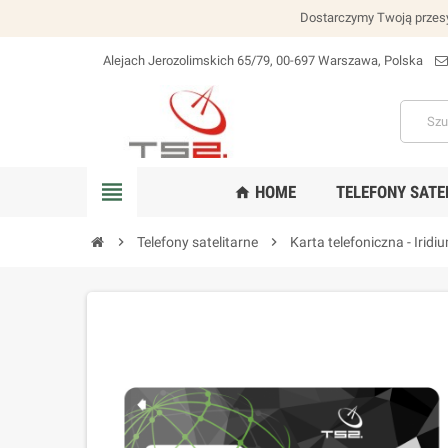
Dostarczymy Twoją przesy
Alejach Jerozolimskich 65/79, 00-697 Warszawa, Polska
lokalizacja_na
view_headline
HOME
TELEFONY SATE
home
chevron_right
Telefony satelitarne
chevron_right
Karta telefoniczna - Iridi