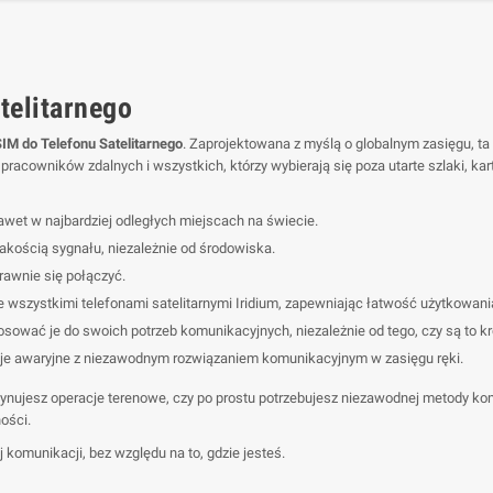
telitarnego
SIM do Telefonu Satelitarnego
. Zaprojektowana z myślą o globalnym zasięgu, t
pracowników zdalnych i wszystkich, którzy wybierają się poza utarte szlaki, ka
nawet w najbardziej odległych miejscach na świecie.
akością sygnału, niezależnie od środowiska.
prawnie się połączyć.
wszystkimi telefonami satelitarnymi Iridium, zapewniając łatwość użytkowani
ować je do swoich potrzeb komunikacyjnych, niezależnie od tego, czy są to kró
je awaryjne z niezawodnym rozwiązaniem komunikacyjnym w zasięgu ręki.
dynujesz operacje terenowe, czy po prostu potrzebujesz niezawodnej metody ko
ości.
 komunikacji, bez względu na to, gdzie jesteś.