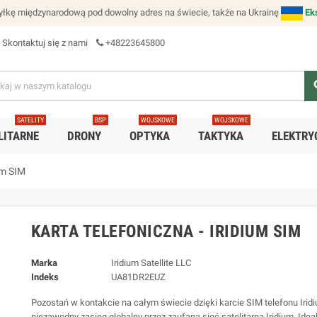
łkę międzynarodową pod dowolny adres na świecie, także na Ukrainę
Ek
Skontaktuj się z nami
+48223645800
se
SATELITY
BSP
WOJSKOWE
WOJSKOWE
LITARNE
DRONY
OPTYKA
TAKTYKA
ELEKTRY
um SIM
KARTA TELEFONICZNA - IRIDIUM SIM
Marka
Iridium Satellite LLC
Indeks
UA81DR2EUZ
Pozostań w kontakcie na całym świecie dzięki karcie SIM telefonu Iridi
niezawodny zasięg globalny przez zaufaną sieć satelitarną Iridium. Idea