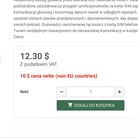
podróżników, poszukiwaczy przygód i profesjonalistów, ta karta SIM za
komunikację głosową i transmisję danych nawet w odległych rejonach.
spośród różnych planów przedpłaconych i abonamentowych, aby dopas
swoich potrzeb. Doświadcz niezrównanej łączności z kartą SIM telefon
Twoim niezbędnym towarzyszem do niezawodnej komunikacji w każdy
Ziemi.
12.30 $
ap
Z podatkiem VAT
10 $ cena netto (non-EU countries)
remove
add
Ilość
shopping_cart
DODAJ DO KOSZYKA