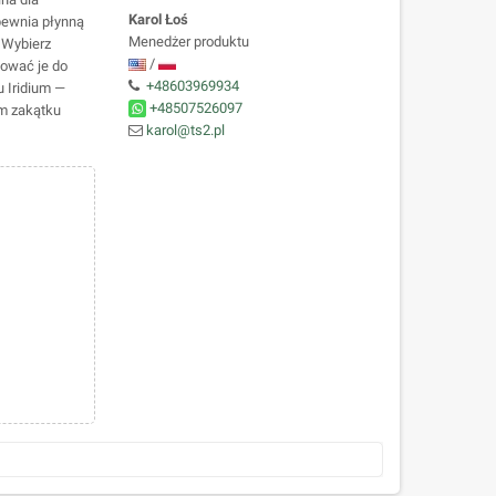
Karol Łoś
pewnia płynną
Menedżer produktu
 Wybierz
/
ować je do
+48603969934
u Iridium —
+48507526097
m zakątku
karol@ts2.pl