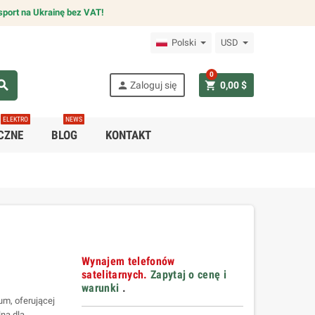
sport na Ukrainę bez VAT!
Polski
USD
0
arch
person
shopping_cart
Zaloguj się
0,00 $
ELEKTRO
NEWS
CZNE
BLOG
KONTAKT
Wynajem telefonów
satelitarnych.
Zapytaj o cenę i
warunki
.
um, oferującej
lna dla