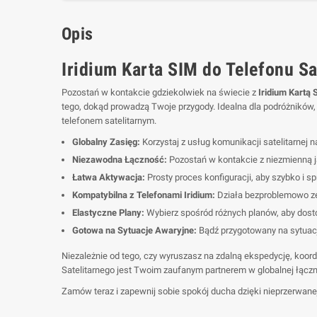
Opis
Iridium Karta SIM do Telefonu Sa
Pozostań w kontakcie gdziekolwiek na świecie z
Iridium Kartą 
tego, dokąd prowadzą Twoje przygody. Idealna dla podróżników, 
telefonem satelitarnym.
Globalny Zasięg:
Korzystaj z usług komunikacji satelitarnej 
Niezawodna Łączność:
Pozostań w kontakcie z niezmienną j
Łatwa Aktywacja:
Prosty proces konfiguracji, aby szybko i s
Kompatybilna z Telefonami Iridium:
Działa bezproblemowo ze 
Elastyczne Plany:
Wybierz spośród różnych planów, aby dostos
Gotowa na Sytuacje Awaryjne:
Bądź przygotowany na sytuac
Niezależnie od tego, czy wyruszasz na zdalną ekspedycję, koor
Satelitarnego jest Twoim zaufanym partnerem w globalnej łączn
Zamów teraz i zapewnij sobie spokój ducha dzięki nieprzerwanej