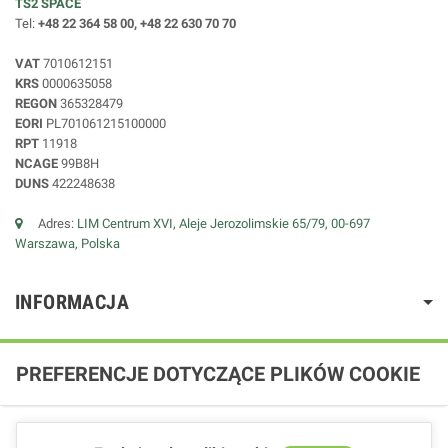
TS2 SPACE
Tel:
+48 22 364 58 00, +48 22 630 70 70
VAT
7010612151
KRS
0000635058
REGON
365328479
EORI
PL701061215100000
RPT
11918
NCAGE
99B8H
DUNS
422248638
Adres:
LIM Centrum XVI, Aleje Jerozolimskie 65/79, 00-697
Warszawa, Polska
INFORMACJA
PREFERENCJE DOTYCZĄCE PLIKÓW COOKIE