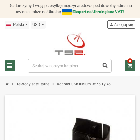
Dostarczymy Twoją przesyłkę międzynarodową pod dowolny adres na
świecie, także na Ukrainę
Eksport na Ukrainę bez VAT!
Polski
USD
person
Zaloguj się
0
view_headline
search
shopping_cart
chevron_right
chevron_right
Telefony satelitarne
Adapter USB Iridium 9575 Tylko