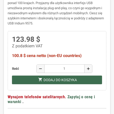
ponad 100 krajach. Przyjazny dla użytkownika interfejs USB
umożliwia prostą instalację plug-and-play, co czyni go wygodnym i
niezawodnym wyborem dla różnych urządzeń mobilnych. Ciesz się
szybkim internetem i doskonałą łącznością w podróży z adapterem
USB Iridium 9575.
123.98 $
Z podatkiem VAT
100.8 $ cena netto (non-EU countries)
remove
add
Ilość
shopping_cart
DODAJ DO KOSZYKA
Wynajem telefonów satelitarnych.
Zapytaj o cenę i
warunki
.