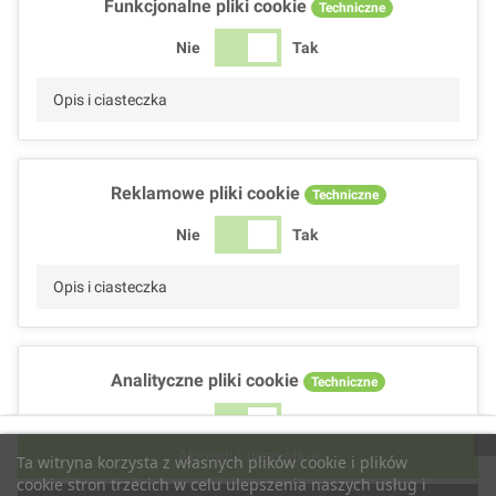
Funkcjonalne pliki cookie
Techniczne
Nie
Tak
Opis i ciasteczka
Reklamowe pliki cookie
Techniczne
Nie
Tak
Opis i ciasteczka
Analityczne pliki cookie
Techniczne
Nie
Tak
Akceptuj wszystkie
Ta witryna korzysta z własnych plików cookie i plików
Opis i ciasteczka
cookie stron trzecich w celu ulepszenia naszych usług i