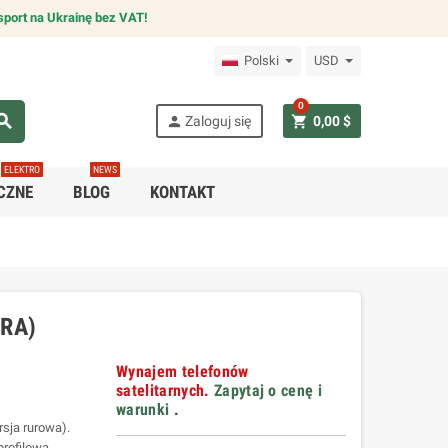
sport na Ukrainę bez VAT!
Polski
USD
0
arch
person
shopping_cart
Zaloguj się
0,00 $
ELEKTRO
NEWS
CZNE
BLOG
KONTAKT
RA)
Wynajem telefonów
satelitarnych.
Zapytaj o cenę i
warunki
.
rsja rurowa).
profilowa