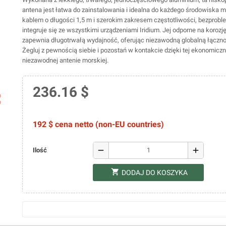
antena jest łatwa do zainstalowania i idealna do każdego środowiska m
kablem o długości 1,5 m i szerokim zakresem częstotliwości, bezprob
integruje się ze wszystkimi urządzeniami Iridium. Jej odporne na koroz
zapewnia długotrwałą wydajność, oferując niezawodną globalną łącznoś
Żegluj z pewnością siebie i pozostań w kontakcie dzięki tej ekonomiczn
niezawodnej antenie morskiej.
236.16 $
ap
192 $ cena netto (non-EU countries)
remove
add
Ilość
shopping_cart
DODAJ DO KOSZYKA