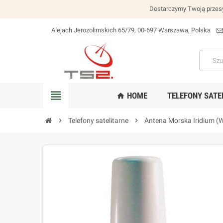
Dostarczymy Twoją przesy
Alejach Jerozolimskich 65/79, 00-697 Warszawa, Polska
lokalizacja_na
view_headline
HOME
TELEFONY SATE
home
chevron_right
Telefony satelitarne
chevron_right
Antena Morska Iridium (W