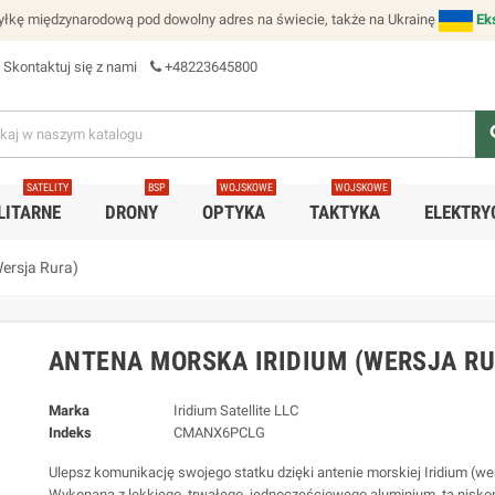
łkę międzynarodową pod dowolny adres na świecie, także na Ukrainę
Ek
Skontaktuj się z nami
+48223645800
se
SATELITY
BSP
WOJSKOWE
WOJSKOWE
LITARNE
DRONY
OPTYKA
TAKTYKA
ELEKTRY
ersja Rura)
ANTENA MORSKA IRIDIUM (WERSJA RU
Marka
Iridium Satellite LLC
Indeks
CMANX6PCLG
Ulepsz komunikację swojego statku dzięki antenie morskiej Iridium (we
Wykonana z lekkiego, trwałego, jednoczęściowego aluminium, ta nisko