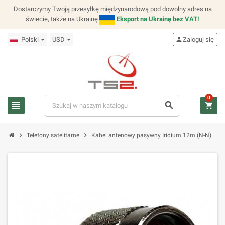
Dostarczymy Twoją przesyłkę międzynarodową pod dowolny adres na
świecie, także na Ukrainę
Eksport na Ukrainę bez VAT!
Polski
USD
person
Zaloguj się
0
view_headline
search
shopping_cart
chevron_right
chevron_right
Telefony satelitarne
Kabel antenowy pasywny Iridium 12m (N-N)