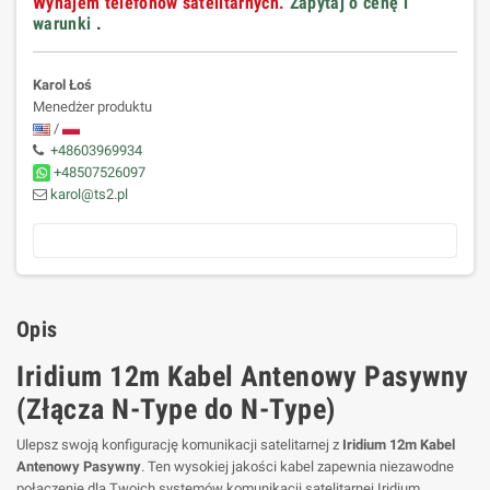
Wynajem telefonów satelitarnych.
Zapytaj o cenę i
warunki
.
Karol Łoś
Menedżer produktu
/
+48603969934
+48507526097
karol@ts2.pl
Opis
Iridium 12m Kabel Antenowy Pasywny
(Złącza N-Type do N-Type)
Ulepsz swoją konfigurację komunikacji satelitarnej z
Iridium 12m Kabel
Antenowy Pasywny
. Ten wysokiej jakości kabel zapewnia niezawodne
połączenie dla Twoich systemów komunikacji satelitarnej Iridium,