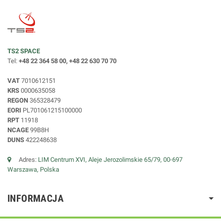
TS2 SPACE
Tel:
+48 22 364 58 00, +48 22 630 70 70
VAT
7010612151
KRS
0000635058
REGON
365328479
EORI
PL701061215100000
RPT
11918
NCAGE
99B8H
DUNS
422248638
Adres:
LIM Centrum XVI, Aleje Jerozolimskie 65/79, 00-697
Warszawa, Polska
INFORMACJA