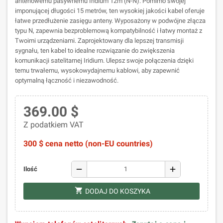
antenowemu pasywnemu Iridium 12m (N-N). Pomimo swojej
imponującej długości 15 metrów, ten wysokiej jakości kabel oferuje
łatwe przedłużenie zasięgu anteny. Wyposażony w podwójne złącza
typu N, zapewnia bezproblemową kompatybilność i łatwy montaż z
Twoimi urządzeniami. Zaprojektowany dla lepszej transmisji
sygnału, ten kabel to idealne rozwiązanie do zwiększenia
komunikacji satelitarnej Iridium. Ulepsz swoje połączenia dzięki
temu trwałemu, wysokowydajnemu kablowi, aby zapewnić
optymalną łączność i niezawodność.
369.00 $
Z podatkiem VAT
300 $ cena netto (non-EU countries)
remove
add
Ilość
shopping_cart
DODAJ DO KOSZYKA