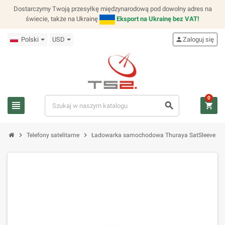
Dostarczymy Twoją przesyłkę międzynarodową pod dowolny adres na
świecie, także na Ukrainę
Eksport na Ukrainę bez VAT!
Polski
USD
person
Zaloguj się
0
view_headline
search
shopping_cart
chevron_right
chevron_right
Telefony satelitarne
Ładowarka samochodowa Thuraya SatSleeve