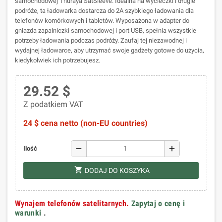
samochodowej Thuraya SatSleeve. Idealna na wycieczki i długie
podróże, ta ładowarka dostarcza do 2A szybkiego ładowania dla
telefonów komórkowych i tabletów. Wyposażona w adapter do
gniazda zapalniczki samochodowej i port USB, spełnia wszystkie
potrzeby ładowania podczas podróży. Zaufaj tej niezawodnej i
wydajnej ładowarce, aby utrzymać swoje gadżety gotowe do użycia,
kiedykolwiek ich potrzebujesz.
29.52 $
Z podatkiem VAT
24 $ cena netto (non-EU countries)
remove
add
Ilość
shopping_cart
DODAJ DO KOSZYKA
Wynajem telefonów satelitarnych.
Zapytaj o cenę i
warunki
.