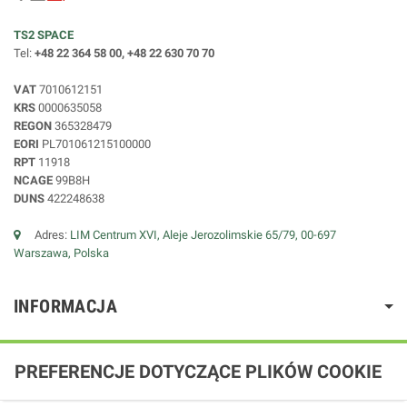
TS2 SPACE
Tel:
+48 22 364 58 00, +48 22 630 70 70
VAT
7010612151
KRS
0000635058
REGON
365328479
EORI
PL701061215100000
RPT
11918
NCAGE
99B8H
DUNS
422248638
Adres:
LIM Centrum XVI, Aleje Jerozolimskie 65/79, 00-697
Warszawa, Polska
INFORMACJA
PREFERENCJE DOTYCZĄCE PLIKÓW COOKIE