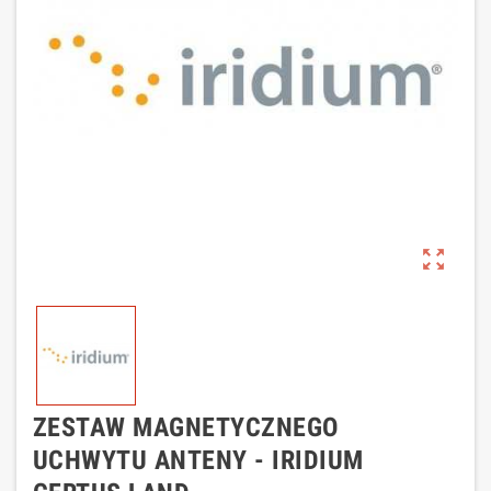
zoom_out_map
ZESTAW MAGNETYCZNEGO
UCHWYTU ANTENY - IRIDIUM