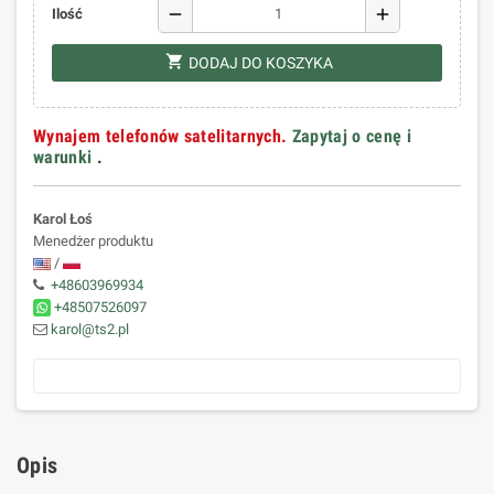
remove
add
Ilość
shopping_cart
DODAJ DO KOSZYKA
Wynajem telefonów satelitarnych.
Zapytaj o cenę i
warunki
.
Karol Łoś
Menedżer produktu
/
+48603969934
+48507526097
karol@ts2.pl
Opis