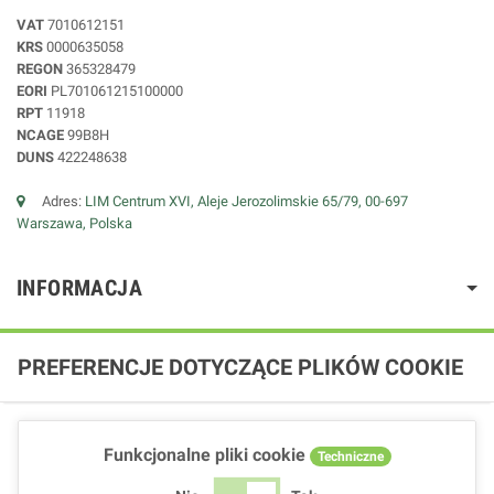
VAT
7010612151
KRS
0000635058
REGON
365328479
EORI
PL701061215100000
RPT
11918
NCAGE
99B8H
DUNS
422248638
Adres:
LIM Centrum XVI, Aleje Jerozolimskie 65/79, 00-697
Warszawa, Polska
INFORMACJA
PREFERENCJE DOTYCZĄCE PLIKÓW COOKIE
Funkcjonalne pliki cookie
Techniczne