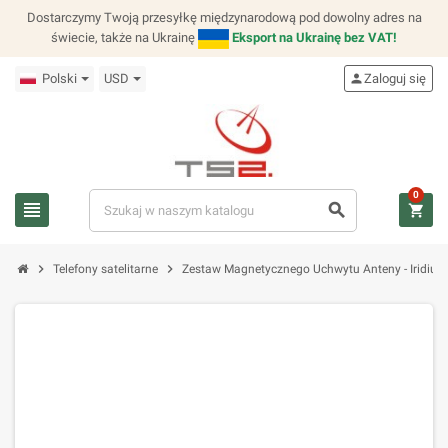
Dostarczymy Twoją przesyłkę międzynarodową pod dowolny adres na
świecie, także na Ukrainę
Eksport na Ukrainę bez VAT!
Polski
USD
person
Zaloguj się
0
view_headline
search
shopping_cart
chevron_right
chevron_right
Telefony satelitarne
Zestaw Magnetycznego Uchwytu Anteny - Iridium