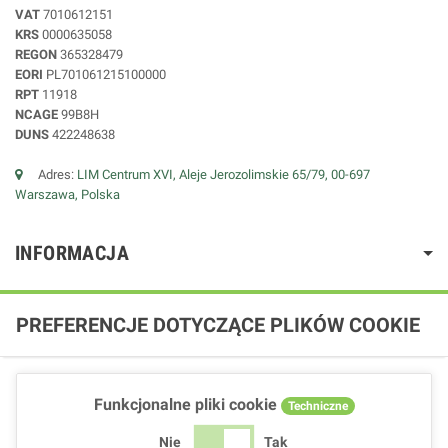
VAT
7010612151
KRS
0000635058
REGON
365328479
EORI
PL701061215100000
RPT
11918
NCAGE
99B8H
DUNS
422248638
Adres:
LIM Centrum XVI, Aleje Jerozolimskie 65/79, 00-697
Warszawa, Polska
INFORMACJA
PREFERENCJE DOTYCZĄCE PLIKÓW COOKIE
Funkcjonalne pliki cookie
Techniczne
Nie
Tak