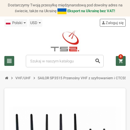
Dostarczymy Twoją przesyłkę międzynarodową pod dowolny adres na
świecie, także na Ukrainę
Eksport na Ukrainę bez VAT!
Polski
USD
person
Zaloguj się
0
view_headline
search
shopping_cart
chevron_right
chevron_right
VHF/UHF
SAILOR SP3515 Przenośny VHF z szyfrowaniem i CTCSS