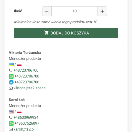
remove
add
Ilość
Minimalna ilość zamówienia tego produktu jest 10.
shopping_cart
DODAJ DO KOSZYKA
Viktoria Turżanska
Menedżer produktu
/
+48723706700
+48723706700
+48723706700
viktoria@ts2.space
Karol Łoś
Menedżer produktu
/
+48603969934
+48507526097
karol@ts2.pl