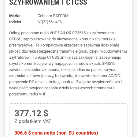
SZYFROWANIEM I CTCSS
Marka
Cobham SATCOM
Indeks
NQZQ66H4FN
Odkryj przenośne radio VHF SAILOR SP3515 z szyfrowaniem i
CTCSS, zaprojektowane do niezawodnej komunikacji morskiej i
przemysłowej. To kompaktowe urządzenie zapewnia doskonałą
jakość dźwięku i bezpieczną transmisję głosu dzięki wbudowanemu
szyfratorowi. Funkcja CTCSS zmniejsza zakłócenia, zapewniając
czystą komunikację w wymagających środowiskach. SP3515
zawiera niezbędne akcesoria, takie jak klips na pasek, smycz,
akumulator litowo-jonowy, ładowarka, konwerter/adapter AC/DC,
połączenie DC oraz instrukcję obsługi. Zwiększ bezpieczeństwo i
wydajność swojego zespołu dzięki temu wszechstronnemu i
potężnemu radiu VHF.
377.12 $
Z podatkiem VAT
306.6 $ cena netto (non-EU countries)