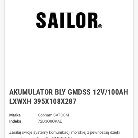
AKUMULATOR BLY GMDSS 12V/100AH
LXWXH 395X108X287
Marka
Cobham SATCOM
Indeks
72D3O8OKAE
Zasilaj swoje systemy komunikacji morskiej z pewnością dzięki