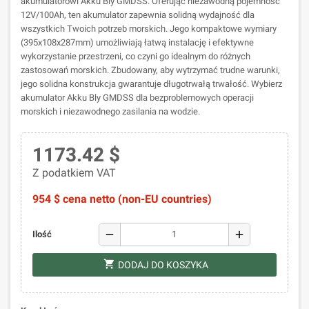
akumulatorowi Akku Bly GMDSS. Oferując niezawodną pojemność
12V/100Ah, ten akumulator zapewnia solidną wydajność dla
wszystkich Twoich potrzeb morskich. Jego kompaktowe wymiary
(395x108x287mm) umożliwiają łatwą instalację i efektywne
wykorzystanie przestrzeni, co czyni go idealnym do różnych
zastosowań morskich. Zbudowany, aby wytrzymać trudne warunki,
jego solidna konstrukcja gwarantuje długotrwałą trwałość. Wybierz
akumulator Akku Bly GMDSS dla bezproblemowych operacji
morskich i niezawodnego zasilania na wodzie.
1173.42 $
Z podatkiem VAT
954 $ cena netto (non-EU countries)
remove
add
Ilość
shopping_cart
DODAJ DO KOSZYKA