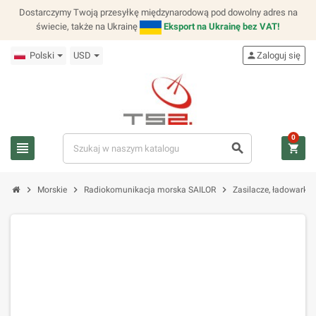
Dostarczymy Twoją przesyłkę międzynarodową pod dowolny adres na
świecie, także na Ukrainę
Eksport na Ukrainę bez VAT!
Polski
USD
person
Zaloguj się
0
view_headline
search
shopping_cart
chevron_right
chevron_right
chevron_right
Morskie
Radiokomunikacja morska SAILOR
Zasilacze, ładowarki,