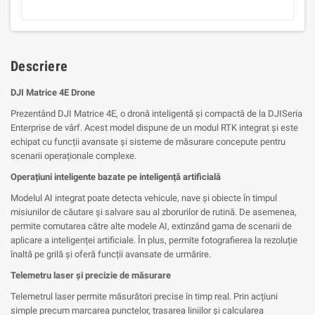
Descriere
DJI Matrice 4E Drone
Prezentând DJI Matrice 4E, o dronă inteligentă și compactă de la DJISeria
Enterprise de vârf. Acest model dispune de un modul RTK integrat și este
echipat cu funcții avansate și sisteme de măsurare concepute pentru
scenarii operaționale complexe.
Operațiuni inteligente bazate pe inteligență artificială
Modelul AI integrat poate detecta vehicule, nave și obiecte în timpul
misiunilor de căutare și salvare sau al zborurilor de rutină. De asemenea,
permite comutarea către alte modele AI, extinzând gama de scenarii de
aplicare a inteligenței artificiale. În plus, permite fotografierea la rezoluție
înaltă pe grilă și oferă funcții avansate de urmărire.
Telemetru laser și precizie de măsurare
Telemetrul laser permite măsurători precise în timp real. Prin acțiuni
simple precum marcarea punctelor, trasarea liniilor și calcularea