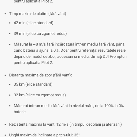
pentru aplicația Pilot 2.
Timp maxim de plutire (fără vânt):
42 min (elice standard)
39 min (elice cu zgomot redus)
Măsurat la ~8 m/s fără încărcătură într-un mediu fără vânt, până
când bateria a ajuns la 0%. Doar pentru referință; rezultatele reale
depind de modul de zbor, accesorii și mediu. Urmați DJI Prompturi
pentru aplicația Pilot 2.
Distanța maximă de zbor (fără vânt):
35 km (elice standard)
32 km (elice cu zgomot redus)
Măsurat într-un mediu fără vânt la nivelul mării, de la 100% la 0%
baterie.
Rezistență maximă la vânt: 12 m/s (în timpul decolării și aterizării)
Unghi maxim de înclinare a pitch-ului: 35°