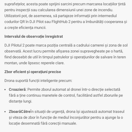
suprafețelor, acesta poate sprijini sarcini precum marcarea locațiilor țintă
pentru inspecții sau calcularea dimensiunii unei zone de incendiu.
Utilizatorii pot, de asemenea, să partajeze informații prin intermediul
codurilor QR în DJI Pilot sau FlightHub 2 pentru a îmbunătăți cooperarea și
a crește eficiența muncii.
Intervalul de observație înregistrat
DJI Pilotul 2 poate marca poziția centrală a cadrului camerei și zona de sol
observată. Acest lucru permite afișarea zonei supravegheate pe o hartă,
fiind deosebit de util în timpul patrulelor și operațiunilor de salvare în teren
montan, unde lipsesc reperele clare.
Zbor eficient și operațiuni precise
Drona suportă funcții inteligente precum:
Croazieră
: Permite zborul automat al dronei într-o direcție selectată
fără a ține continuu manetele de control, facilitând astfel zborurile pe
distanțe lungi.
ZboarăCătre
În situații de urgență, drona își ajustează automat traseul
și viteza de zbor în funcție de mediul înconjurător pentru a ajunge la o
locație desemnată fără corecții manuale.