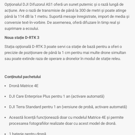
Opționalul DJI Difuzorul AS1 oferă un sunet puternic și o rază lungă de
acțiune. Are o rază de transmisie de până la 300 de metri și poate atinge
până la 114 dB la 1 metru. Suportă mesaje înregistrate, import de media și
conversie text-în-vorbire. De asemenea, oferă difuzare în timp real și
suprimare a ecoului.
Noua stație D-RTK 3
Stația opțională D-RTK 3 poate servi ca stație de bază pentru a oferi o
precizie de poziționare de până la 1 cm pentru mai multe drone simultan
sau poate extinde raza de operare a dronelor în modul de stație releu.
Conținutul pachetului
Dronă Matrice 4E
DJI Care Enterprise Plus pentru 1 an (activare automată)
DJI Terra Standard pentru 1 an (versiune de probă, activare automată)
Această licență funcționează doar cu modelul Matrice 4E și permite
procesarea fotografiilor realizate doar cu acest model de dronă.
1 baterie pentru dronă