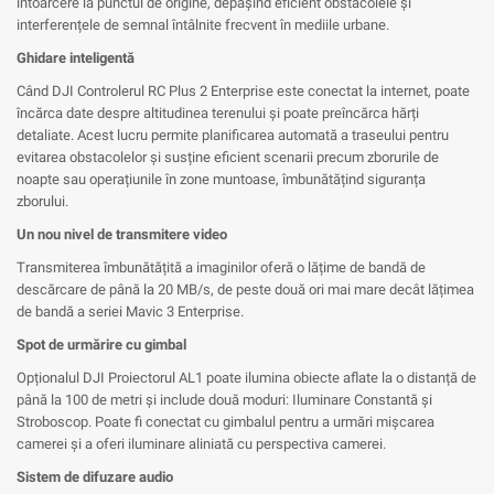
întoarcere la punctul de origine, depășind eficient obstacolele și
interferențele de semnal întâlnite frecvent în mediile urbane.
Ghidare inteligentă
Când DJI Controlerul RC Plus 2 Enterprise este conectat la internet, poate
încărca date despre altitudinea terenului și poate preîncărca hărți
detaliate. Acest lucru permite planificarea automată a traseului pentru
evitarea obstacolelor și susține eficient scenarii precum zborurile de
noapte sau operațiunile în zone muntoase, îmbunătățind siguranța
zborului.
Un nou nivel de transmitere video
Transmiterea îmbunătățită a imaginilor oferă o lățime de bandă de
descărcare de până la 20 MB/s, de peste două ori mai mare decât lățimea
de bandă a seriei Mavic 3 Enterprise.
Spot de urmărire cu gimbal
Opționalul DJI Proiectorul AL1 poate ilumina obiecte aflate la o distanță de
până la 100 de metri și include două moduri: Iluminare Constantă și
Stroboscop. Poate fi conectat cu gimbalul pentru a urmări mișcarea
camerei și a oferi iluminare aliniată cu perspectiva camerei.
Sistem de difuzare audio