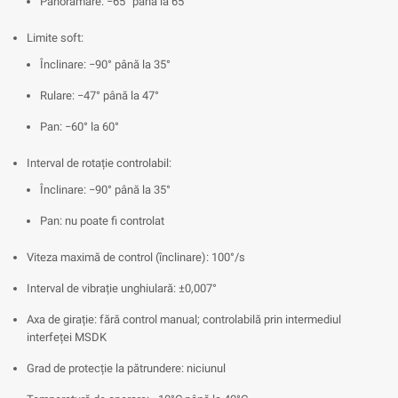
Panoramare: −65° până la 65°
Limite soft:
Înclinare: −90° până la 35°
Rulare: −47° până la 47°
Pan: −60° la 60°
Interval de rotație controlabil:
Înclinare: −90° până la 35°
Pan: nu poate fi controlat
Viteza maximă de control (înclinare): 100°/s
Interval de vibrație unghiulară: ±0,007°
Axa de girație: fără control manual; controlabilă prin intermediul
interfeței MSDK
Grad de protecție la pătrundere: niciunul