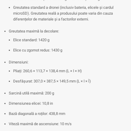
Greutatea standard a dronei (inclusiv bateria, elicele și cardul
microSD). Greutatea reală a produsului poate varia din cauza
diferențelor de materiale și a factorilor externi.
Greutatea maximă la decolare:
Elice standard: 1420 g
Elice cu zgomot redus: 1430 g
Dimensiuni:
Pliați: 260,6 × 113,7 × 138,4 mm (L × l × H)
Desfășurat: 307,0 × 387,5 × 149,5 mm (L × l × Î)
Sarcină utilă maximă: 200 g
Dimensiunea elicei: 10,8 in
Bază diagonală a roților: 438,8 mm
Viteză maximă de ascensiune: 10 m/s