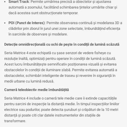
Smart Track
: Permite urmărirea precisă a obiectelor și ajustarea
automată a zoomului, facilitând schimbarea țintelor urmărite chiar și
dacă acestea sunt obstrucționate temporar.
POI (Punct de Interes)
: Permite observarea continuă și modelarea 3D a
clădirilor prin zborul în jurul unei zone selectate, îmbunătățind eficiența
în sarcinile de observare și modelare.
Detecție omnidirecțională cu ochi de pește în condiții de lumină scăzută
Seria Matrice 4 este echipată cu șase senzori de vedere fisheye cu
rezoluție înaltă, optimizați pentru operare în condiții de lumină scăzută.
Acest lucru îmbunătățește semnificativ poziționarea vizuală și evitarea
obstacolelor în condiții de iluminare slabă. Permite evitarea automată a
obstacolelor, schimbări inteligente de traseu și revenire în siguranță în
medii urbane cu lumină redusă.
Cameră teleobiectiv medie îmbunătățită
Seria Matrice 4 include o cameră tele medie care îi extinde capacitățile
pentru sarcini de inspecție la distanță medie. În timpul inspecțiilor liniilor
electrice sau podurilor, poate detecta șuruburi și crăpături de la 10 metri
distanță și poate citi clar datele instrumentelor din stațiile de
transformare.