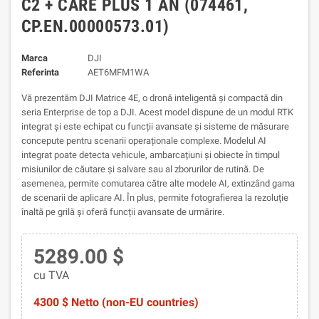
C2 + CARE PLUS 1 AN (074461,
CP.EN.00000573.01)
Marca
DJI
Referinta
AET6MFM1WA
Vă prezentăm DJI Matrice 4E, o dronă inteligentă și compactă din
seria Enterprise de top a DJI. Acest model dispune de un modul RTK
integrat și este echipat cu funcții avansate și sisteme de măsurare
concepute pentru scenarii operaționale complexe.
Modelul AI
integrat poate detecta vehicule, ambarcațiuni și obiecte în timpul
misiunilor de căutare și salvare sau al zborurilor de rutină. De
asemenea, permite comutarea către alte modele AI, extinzând gama
de scenarii de aplicare AI. În plus, permite fotografierea la rezoluție
înaltă pe grilă și oferă funcții avansate de urmărire.
5289.00 $
cu TVA
4300 $ Netto (non-EU countries)