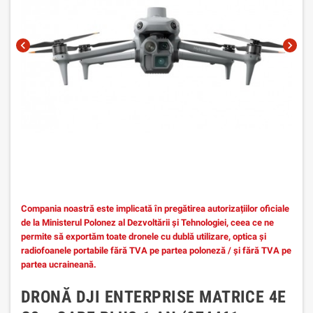
chevron_left
chevron_right
Compania noastră este implicată în pregătirea autorizațiilor oficiale
de la Ministerul Polonez al Dezvoltării și Tehnologiei, ceea ce ne
permite să exportăm toate dronele cu dublă utilizare, optica și
radiofoanele portabile fără TVA pe partea poloneză / și fără TVA pe
partea ucraineană.
DRONĂ DJI ENTERPRISE MATRICE 4E