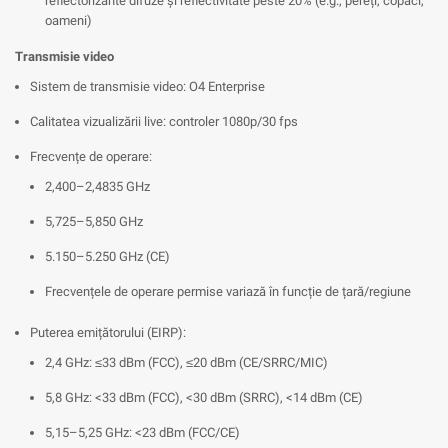
reflectorizante difuze și reflectivitate peste 20% (e.g., pereți, copaci,
oameni)
Transmisie video
Sistem de transmisie video: O4 Enterprise
Calitatea vizualizării live: controler 1080p/30 fps
Frecvențe de operare:
2,400–2,4835 GHz
5,725–5,850 GHz
5.150–5.250 GHz (CE)
Frecvențele de operare permise variază în funcție de țară/regiune
Puterea emițătorului (EIRP):
2,4 GHz: ≤33 dBm (FCC), ≤20 dBm (CE/SRRC/MIC)
5,8 GHz: <33 dBm (FCC), <30 dBm (SRRC), <14 dBm (CE)
5,15–5,25 GHz: <23 dBm (FCC/CE)