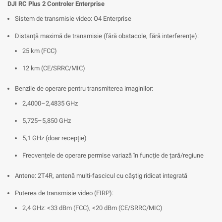
DJI RC Plus 2 Controler Enterprise
Sistem de transmisie video: O4 Enterprise
Distanță maximă de transmisie (fără obstacole, fără interferențe):
25 km (FCC)
12 km (CE/SRRC/MIC)
Benzile de operare pentru transmiterea imaginilor:
2,4000–2,4835 GHz
5,725–5,850 GHz
5,1 GHz (doar recepție)
Frecvențele de operare permise variază în funcție de țară/regiune
Antene: 2T4R, antenă multi-fascicul cu câștig ridicat integrată
Puterea de transmisie video (EIRP):
2,4 GHz: <33 dBm (FCC), <20 dBm (CE/SRRC/MIC)