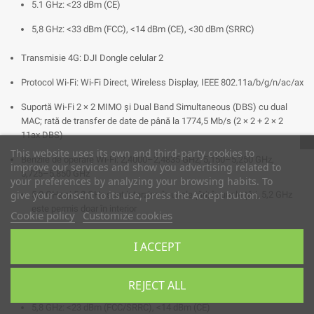
5.1 GHz: <23 dBm (CE)
5,8 GHz: <33 dBm (FCC), <14 dBm (CE), <30 dBm (SRRC)
Transmisie 4G: DJI Dongle celular 2
Protocol Wi-Fi: Wi-Fi Direct, Wireless Display, IEEE 802.11a/b/g/n/ac/ax
Suportă Wi-Fi 2 × 2 MIMO și Dual Band Simultaneous (DBS) cu dual
MAC; rată de transfer de date de până la 1774,5 Mb/s (2 × 2 + 2 × 2
11ax DBS)
This website uses its own and third-party cookies to
Benzile de operare Wi-Fi: 2,4000–2,4835 GHz, 5,150–5,250 GHz,
improve our services and show you advertising related to
5,725–5,850 GHz
your preferences by analyzing your browsing habits. To
give your consent to its use, press the Accept button.
5,8 GHz și 5,2 GHz sunt interzise în unele țări; în unele țări, 5,2 GHz
este permis doar în interior
Cookie policy
Customize cookies
Puterea emițătorului Wi-Fi (EIRP):
I ACCEPT
2,4 GHz: <26 dBm (FCC), <20 dBm (CE/SRRC/MIC)
5.1 GHz: <23 dBm (FCC)
REJECT ALL
5,8 GHz: <23 dBm (FCC/SRRC), <14 dBm (CE)