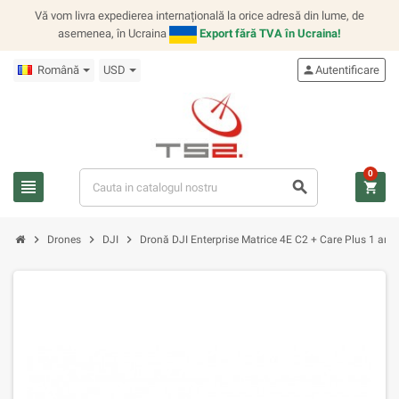
Vă vom livra expedierea internațională la orice adresă din lume, de
asemenea, în Ucraina
Export fără TVA în Ucraina!
Română
USD
person
Autentificare
0
view_headline
search
shopping_cart
chevron_right
chevron_right
chevron_right
Drones
DJI
Dronă DJI Enterprise Matrice 4E C2 + Care Plus 1 an