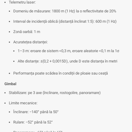
Telemetru laser:
Domeniu de măsurare: 1800 m (1 Hz) la o reflectivitate de 20%
Interval de incidență oblică (distanță înclinat 1:5): 600 m (1 Hz)
Zonă oarbă: 1 m
Acuratețea distanței:
1–3 m: eroare de sistem <0,3 m, eroare aleatorie <0,1 m la 1σ
Alte distanțe: ±(0,2 + 0,0015D), unde D este distanța în metri
Performanța poate scădea în condiții de ploaie sau ceață
Gimbal
Stabilizare: pe 3 axe (înclinare, rostogolire, panoramare)
Limite mecanice:
Înclinare: −140° până la 50°
Rulare: −52° până la 52°