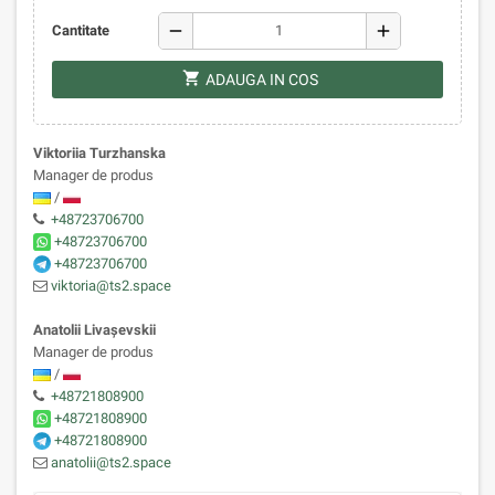
remove
add
Cantitate
shopping_cart
ADAUGA IN COS
Viktoriia Turzhanska
Manager de produs
/
+48723706700
+48723706700
+48723706700
viktoria@ts2.space
Anatolii Livaşevskii
Manager de produs
/
+48721808900
+48721808900
+48721808900
anatolii@ts2.space