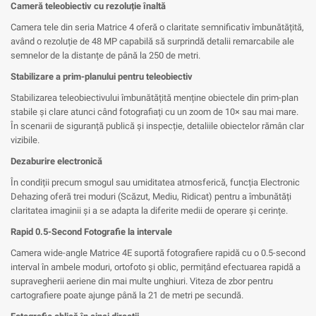
Cameră teleobiectiv cu rezoluție înaltă
Camera tele din seria Matrice 4 oferă o claritate semnificativ îmbunătățită,
având o rezoluție de 48 MP capabilă să surprindă detalii remarcabile ale
semnelor de la distanțe de până la 250 de metri.
Stabilizare a prim-planului pentru teleobiectiv
Stabilizarea teleobiectivului îmbunătățită menține obiectele din prim-plan
stabile și clare atunci când fotografiați cu un zoom de 10× sau mai mare.
În scenarii de siguranță publică și inspecție, detaliile obiectelor rămân clar
vizibile.
Dezaburire electronică
În condiții precum smogul sau umiditatea atmosferică, funcția Electronic
Dehazing oferă trei moduri (Scăzut, Mediu, Ridicat) pentru a îmbunătăți
claritatea imaginii și a se adapta la diferite medii de operare și cerințe.
Rapid 0.5-Second Fotografie la intervale
Camera wide-angle Matrice 4E suportă fotografiere rapidă cu o 0.5-second
interval în ambele moduri, ortofoto și oblic, permițând efectuarea rapidă a
supravegherii aeriene din mai multe unghiuri. Viteza de zbor pentru
cartografiere poate ajunge până la 21 de metri pe secundă.