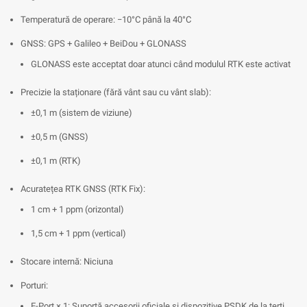
Temperatură de operare: −10°C până la 40°C
GNSS: GPS + Galileo + BeiDou + GLONASS
GLONASS este acceptat doar atunci când modulul RTK este activat
Precizie la staționare (fără vânt sau cu vânt slab):
±0,1 m (sistem de viziune)
±0,5 m (GNSS)
±0,1 m (RTK)
Acuratețea RTK GNSS (RTK Fix):
1 cm + 1 ppm (orizontal)
1,5 cm + 1 ppm (vertical)
Stocare internă: Niciuna
Porturi:
E-Port × 1: Suportă accesorii oficiale și dispozitive PSDK de la terți