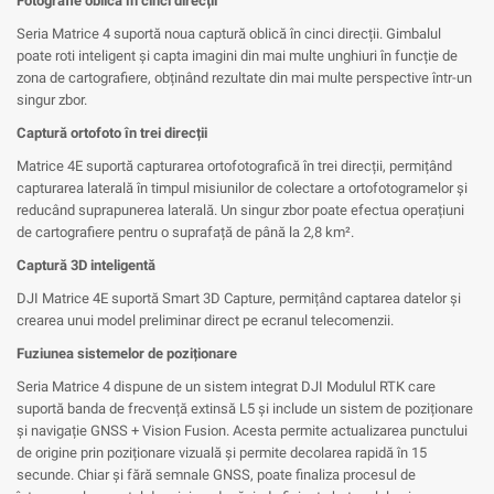
Fotografie oblică în cinci direcții
Seria Matrice 4 suportă noua captură oblică în cinci direcții. Gimbalul
poate roti inteligent și capta imagini din mai multe unghiuri în funcție de
zona de cartografiere, obținând rezultate din mai multe perspective într-un
singur zbor.
Captură ortofoto în trei direcții
Matrice 4E suportă capturarea ortofotografică în trei direcții, permițând
capturarea laterală în timpul misiunilor de colectare a ortofotogramelor și
reducând suprapunerea laterală. Un singur zbor poate efectua operațiuni
de cartografiere pentru o suprafață de până la 2,8 km².
Captură 3D inteligentă
DJI Matrice 4E suportă Smart 3D Capture, permițând captarea datelor și
crearea unui model preliminar direct pe ecranul telecomenzii.
Fuziunea sistemelor de poziționare
Seria Matrice 4 dispune de un sistem integrat DJI Modulul RTK care
suportă banda de frecvență extinsă L5 și include un sistem de poziționare
și navigație GNSS + Vision Fusion. Acesta permite actualizarea punctului
de origine prin poziționare vizuală și permite decolarea rapidă în 15
secunde. Chiar și fără semnale GNSS, poate finaliza procesul de