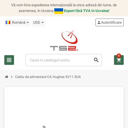
Vă vom livra expedierea internațională la orice adresă din lume, de
asemenea, în Ucraina
Export fără TVA în Ucraina!
Română
USD
person
Autentificare
0
view_headline
search
shopping_cart
chevron_right
Cablu de alimentare CA Hughes 9211 SUA