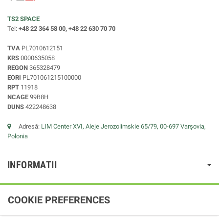
TS2 SPACE
Tel:
+48 22 364 58 00, +48 22 630 70 70
TVA
PL7010612151
KRS
0000635058
REGON
365328479
EORI
PL701061215100000
RPT
11918
NCAGE
99B8H
DUNS
422248638
Adresă:
LIM Center XVI, Aleje Jerozolimskie 65/79, 00-697 Varșovia,
Polonia
INFORMATII
COOKIE PREFERENCES