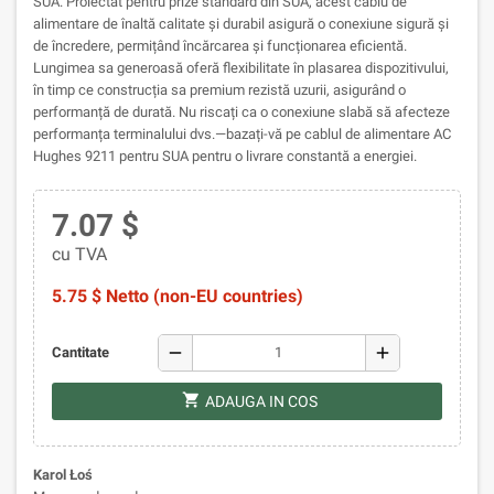
SUA. Proiectat pentru prize standard din SUA, acest cablu de
alimentare de înaltă calitate și durabil asigură o conexiune sigură și
de încredere, permițând încărcarea și funcționarea eficientă.
Lungimea sa generoasă oferă flexibilitate în plasarea dispozitivului,
în timp ce construcția sa premium rezistă uzurii, asigurând o
performanță de durată. Nu riscați ca o conexiune slabă să afecteze
performanța terminalului dvs.—bazați-vă pe cablul de alimentare AC
Hughes 9211 pentru SUA pentru o livrare constantă a energiei.
7.07 $
cu TVA
5.75 $ Netto (non-EU countries)
remove
add
Cantitate
shopping_cart
ADAUGA IN COS
Karol Łoś