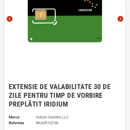
chevron_left
chevron_right
EXTENSIE DE VALABILITATE 30 DE
ZILE PENTRU TIMP DE VORBIRE
PREPLĂTIT IRIDIUM
Marca
Iridium Satellite LLC
Referinta
NKA3R10Z5N