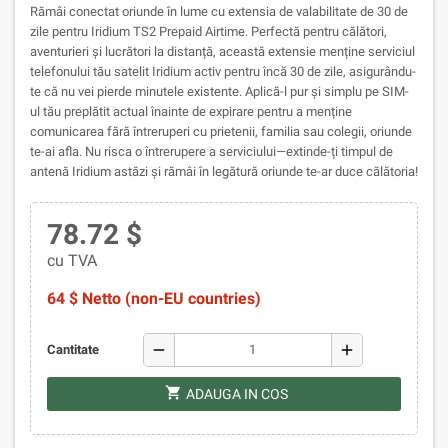
Rămâi conectat oriunde în lume cu extensia de valabilitate de 30 de
zile pentru Iridium TS2 Prepaid Airtime. Perfectă pentru călători,
aventurieri și lucrători la distanță, această extensie menține serviciul
telefonului tău satelit Iridium activ pentru încă 30 de zile, asigurându-
te că nu vei pierde minutele existente. Aplică-l pur și simplu pe SIM-
ul tău preplătit actual înainte de expirare pentru a menține
comunicarea fără întreruperi cu prietenii, familia sau colegii, oriunde
te-ai afla. Nu risca o întrerupere a serviciului—extinde-ți timpul de
antenă Iridium astăzi și rămâi în legătură oriunde te-ar duce călătoria!
78.72 $
cu TVA
64 $ Netto (non-EU countries)
remove
add
Cantitate
shopping_cart
ADAUGA IN COS