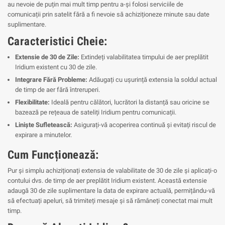
au nevoie de puțin mai mult timp pentru a-și folosi serviciile de
comunicații prin satelit fără a fi nevoie să achiziționeze minute sau date
suplimentare.
Caracteristici Cheie:
Extensie de 30 de Zile:
Extindeți valabilitatea timpului de aer preplătit
Iridium existent cu 30 de zile.
Integrare Fără Probleme:
Adăugați cu ușurință extensia la soldul actual
de timp de aer fără întreruperi.
Flexibilitate:
Ideală pentru călători, lucrători la distanță sau oricine se
bazează pe rețeaua de sateliți Iridium pentru comunicații.
Liniște Sufletească:
Asigurați-vă acoperirea continuă și evitați riscul de
expirare a minutelor.
Cum Funcționează:
Pur și simplu achiziționați extensia de valabilitate de 30 de zile și aplicați-o
contului dvs. de timp de aer preplătit Iridium existent. Această extensie
adaugă 30 de zile suplimentare la data de expirare actuală, permițându-vă
să efectuați apeluri, să trimiteți mesaje și să rămâneți conectat mai mult
timp.