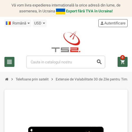
Vă vom livra expedierea internațională la orice adresă din lume, de
asemenea, în Ucraina
Export fără TVA în Ucraina!
Română
USD
person
Autentificare
0
view_headline
search
shopping_cart
chevron_right
chevron_right
Telefoane prin satelit
Extensie de Valabilitate 30 de Zile pentru Timp d