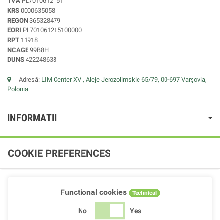
TVA
PL7010612151
KRS
0000635058
REGON
365328479
EORI
PL701061215100000
RPT
11918
NCAGE
99B8H
DUNS
422248638
Adresă:
LIM Center XVI, Aleje Jerozolimskie 65/79, 00-697 Varșovia,
Polonia
INFORMATII
COOKIE PREFERENCES
Functional cookies
Technical
No
Yes