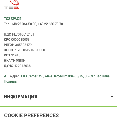
TS2 SPACE
Тел:
+48 22 364 58 00, +48 22 630 70 70
НДС
PL7010612151
КРС
0000635058
РЕГОН
365328479
ЭОРИ
PL701061215100000
РПТ
11918
НКАГЭ
99B8H
ДУНС
422248638
Адрес:
LIM Center XVI, Aleje Jerozolimskie 65/79, 00-697 Варшава,
Польша
ИНФОРМАЦИЯ
COOKIE PREFERENCES