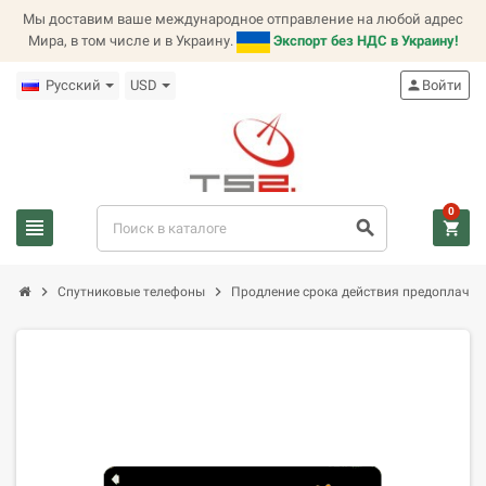
Мы доставим ваше международное отправление на любой адрес
Мира, в том числе и в Украину.
Экспорт без НДС в Украину!
Русский
USD
person
Войти
0
view_headline
search
shopping_cart
chevron_right
chevron_right
Спутниковые телефоны
Продление срока действия предоплаченн