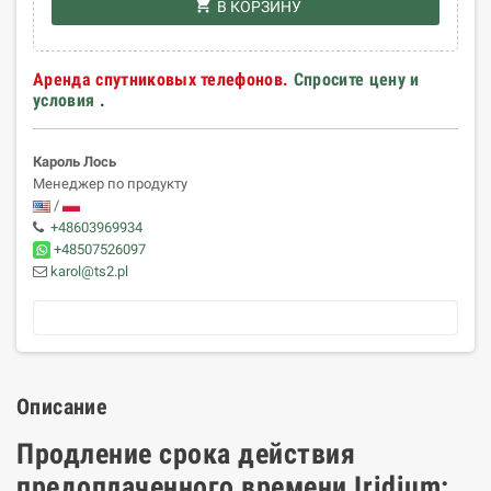
shopping_cart
В КОРЗИНУ
Аренда спутниковых телефонов.
Спросите цену и
условия
.
Кароль Лось
Менеджер по продукту
/
+48603969934
+48507526097
karol@ts2.pl
Описание
Продление срока действия
предоплаченного времени Iridium: