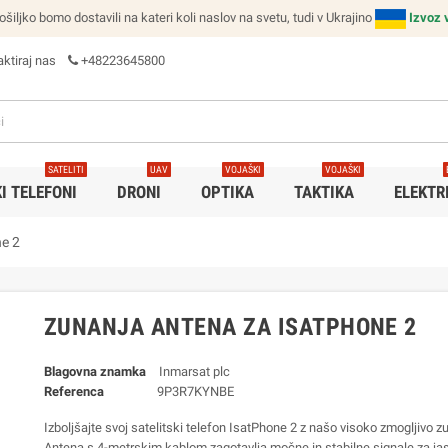
ljko bomo dostavili na kateri koli naslov na svetu, tudi v Ukrajino
Izvoz 
ktiraj nas
+48223645800
SATELITI
UAV
VOJAŠKI
VOJAŠKI
I TELEFONI
DRONI
OPTIKA
TAKTIKA
ELEKTR
e 2
ZUNANJA ANTENA ZA ISATPHONE 2
Blagovna znamka
Inmarsat plc
Referenca
9P3R7KYNBE
Izboljšajte svoj satelitski telefon IsatPhone 2 z našo visoko zmogljivo z
Antena s 4-metrskim kablom zagotavlja močne in stabilne signale za ja