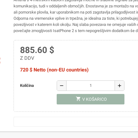
komunikacijo, tudi v oddaljenih območjih. Enostavna je za montažo na vo
ali pomorske plovila, kar uporabnikom na poti zagotavlja prilagodljivost i
Odporna na vremenske vplive in trpežna, je idealna za tiste, ki potrebujej
povezljivost v katerem koli okolju. Naj slaba povezava ne omejuje vaši
povečajte zmogljivosti IsatPhone 2 s tem nepogrešljivim dodatkom še 
885.60 $
Z DDV
ap
720 $ Netto (non-EU countries)
remove
add
Količina
shopping_cart
V KOŠARICO