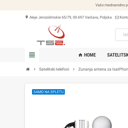
Vašo mednarodno poši
Aleje Jerozolimskie 65/79, 00-697 Varšava, Poljska
Konta
location_on
view_headline
HOME
SATELITSK
home
chevron_right
Satelitski telefoni
chevron_right
Zunanja antena za IsatPhon
SAMO NA SPLETU