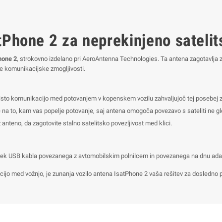
tPhone 2 za neprekinjeno sateli
hone 2
, strokovno izdelano pri AeroAntenna Technologies. Ta antena zagotavlja z
ne komunikacijske zmogljivosti.
isto komunikacijo med potovanjem v kopenskem vozilu zahvaljujoč tej posebej za
de na to, kam vas popelje potovanje, saj antena omogoča povezavo s sateliti ne gl
anteno, da zagotovite stalno satelitsko povezljivost med klici.
prek USB kabla povezanega z avtomobilskim polnilcem in povezanega na dnu ada
cijo med vožnjo, je zunanja vozilo antena IsatPhone 2 vaša rešitev za dosledno p