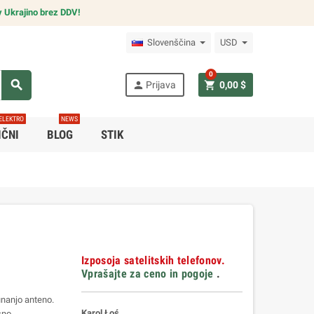
v Ukrajino brez DDV!
Slovenščina
USD
0
search
person
shopping_cart
Prijava
0,00 $
ELEKTRO
NEWS
IČNI
BLOG
STIK
Izposoja satelitskih telefonov.
Vprašajte za ceno in pogoje
.
unanjo anteno.
Karol Łoś
sno