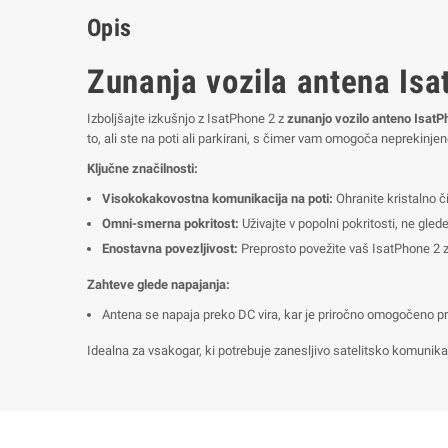
Opis
Zunanja vozila antena Isa
Izboljšajte izkušnjo z IsatPhone 2 z
zunanjo vozilo anteno IsatP
to, ali ste na poti ali parkirani, s čimer vam omogoča neprekinje
Ključne značilnosti:
Visokokakovostna komunikacija na poti:
Ohranite kristalno č
Omni-smerna pokritost:
Uživajte v popolni pokritosti, ne gle
Enostavna povezljivost:
Preprosto povežite vaš IsatPhone 2 z 
Zahteve glede napajanja:
Antena se napaja preko DC vira, kar je priročno omogočeno 
Idealna za vsakogar, ki potrebuje zanesljivo satelitsko komunika