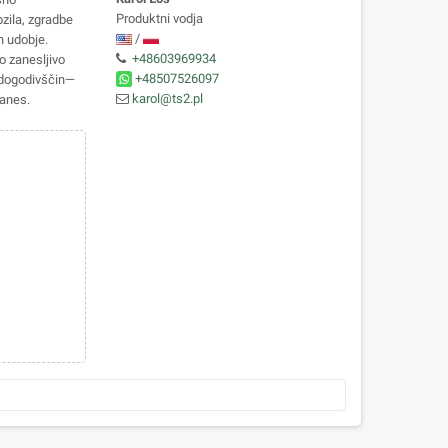
Produktni vodja
zila, zgradbe
/
n udobje.
+48603969934
o zanesljivo
+48507526097
h dogodivščin—
karol@ts2.pl
danes.