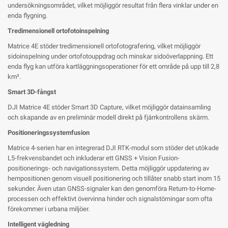
undersökningsområdet, vilket möjliggör resultat från flera vinklar under en
enda flygning.
Tredimensionell ortofotoinspelning
Matrice 4E stöder tredimensionell ortofotografering, vilket möjliggör
sidoinspelning under ortofotouppdrag och minskar sidoöverlappning. Ett
enda flyg kan utföra kartläggningsoperationer för ett område på upp till 2,8
km².
Smart 3D-fångst
DJI Matrice 4E stöder Smart 3D Capture, vilket möjliggör datainsamling
och skapande av en preliminär modell direkt på fjärrkontrollens skärm.
Positioneringssystemfusion
Matrice 4-serien har en integrerad DJI RTK-modul som stöder det utökade
L5-frekvensbandet och inkluderar ett GNSS + Vision Fusion-
positionerings- och navigationssystem. Detta möjliggör uppdatering av
hempositionen genom visuell positionering och tillåter snabb start inom 15
sekunder. Även utan GNSS-signaler kan den genomföra Return-to-Home-
processen och effektivt övervinna hinder och signalstörningar som ofta
förekommer i urbana miljöer.
Intelligent vägledning