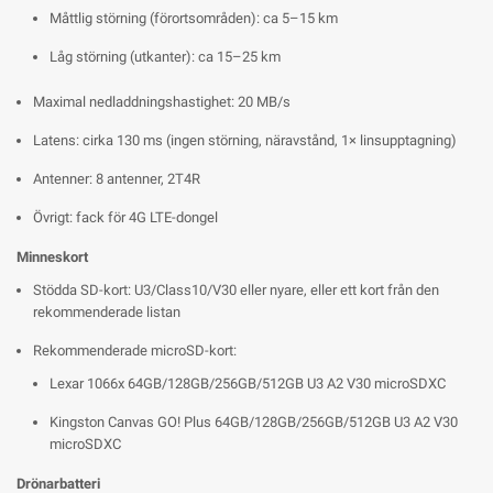
Måttlig störning (förortsområden): ca 5–15 km
Låg störning (utkanter): ca 15–25 km
Maximal nedladdningshastighet: 20 MB/s
Latens: cirka 130 ms (ingen störning, näravstånd, 1× linsupptagning)
Antenner: 8 antenner, 2T4R
Övrigt: fack för 4G LTE-dongel
Minneskort
Stödda SD-kort: U3/Class10/V30 eller nyare, eller ett kort från den
rekommenderade listan
Rekommenderade microSD-kort:
Lexar 1066x 64GB/128GB/256GB/512GB U3 A2 V30 microSDXC
Kingston Canvas GO! Plus 64GB/128GB/256GB/512GB U3 A2 V30
microSDXC
Drönarbatteri