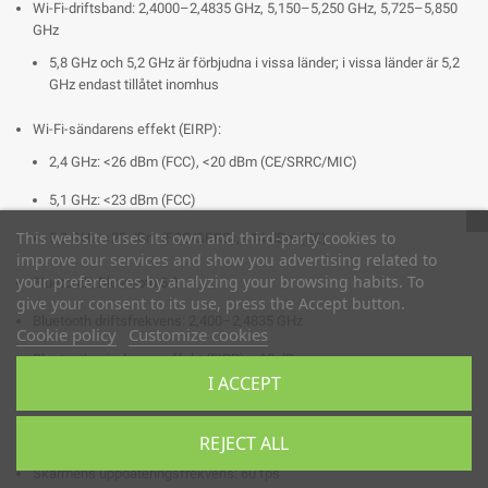
Wi-Fi-driftsband: 2,4000–2,4835 GHz, 5,150–5,250 GHz, 5,725–5,850
GHz
5,8 GHz och 5,2 GHz är förbjudna i vissa länder; i vissa länder är 5,2
GHz endast tillåtet inomhus
Wi-Fi-sändarens effekt (EIRP):
2,4 GHz: <26 dBm (FCC), <20 dBm (CE/SRRC/MIC)
5,1 GHz: <23 dBm (FCC)
This website uses its own and third-party cookies to
5,8 GHz: <23 dBm (FCC/SRRC), <14 dBm (CE)
improve our services and show you advertising related to
your preferences by analyzing your browsing habits. To
Bluetooth: Bluetooth 5.2
give your consent to its use, press the Accept button.
Bluetooth driftsfrekvens: 2,400–2,4835 GHz
Cookie policy
Customize cookies
Bluetooth-sändarens effekt (EIRP): <10 dBm
I ACCEPT
Skärmupplösning: 1920 × 1200
Skärmstorlek: 7,02 tum
REJECT ALL
Skärmens uppdateringsfrekvens: 60 fps