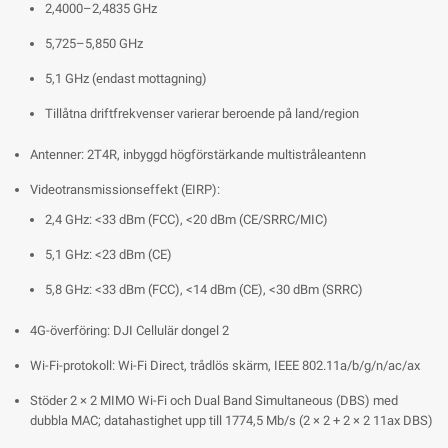
2,4000–2,4835 GHz
5,725–5,850 GHz
5,1 GHz (endast mottagning)
Tillåtna driftfrekvenser varierar beroende på land/region
Antenner: 2T4R, inbyggd högförstärkande multistråleantenn
Videotransmissionseffekt (EIRP):
2,4 GHz: <33 dBm (FCC), <20 dBm (CE/SRRC/MIC)
5,1 GHz: <23 dBm (CE)
5,8 GHz: <33 dBm (FCC), <14 dBm (CE), <30 dBm (SRRC)
4G-överföring: DJI Cellulär dongel 2
Wi-Fi-protokoll: Wi-Fi Direct, trådlös skärm, IEEE 802.11a/b/g/n/ac/ax
Stöder 2 × 2 MIMO Wi-Fi och Dual Band Simultaneous (DBS) med
dubbla MAC; datahastighet upp till 1774,5 Mb/s (2 × 2 + 2 × 2 11ax DBS)