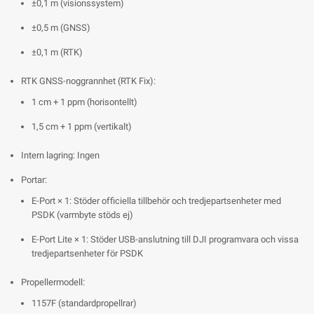
±0,1 m (visionssystem)
±0,5 m (GNSS)
±0,1 m (RTK)
RTK GNSS-noggrannhet (RTK Fix):
1 cm + 1 ppm (horisontellt)
1,5 cm + 1 ppm (vertikalt)
Intern lagring: Ingen
Portar:
E-Port × 1: Stöder officiella tillbehör och tredjepartsenheter med
PSDK (varmbyte stöds ej)
E-Port Lite × 1: Stöder USB-anslutning till DJI programvara och vissa
tredjepartsenheter för PSDK
Propellermodell:
1157F (standardpropellrar)