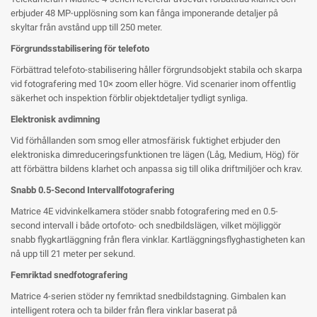
erbjuder 48 MP-upplösning som kan fånga imponerande detaljer på
skyltar från avstånd upp till 250 meter.
Förgrundsstabilisering för telefoto
Förbättrad telefoto-stabilisering håller förgrundsobjekt stabila och skarpa
vid fotografering med 10× zoom eller högre. Vid scenarier inom offentlig
säkerhet och inspektion förblir objektdetaljer tydligt synliga.
Elektronisk avdimning
Vid förhållanden som smog eller atmosfärisk fuktighet erbjuder den
elektroniska dimreduceringsfunktionen tre lägen (Låg, Medium, Hög) för
att förbättra bildens klarhet och anpassa sig till olika driftmiljöer och krav.
Snabb 0.5-Second Intervallfotografering
Matrice 4E vidvinkelkamera stöder snabb fotografering med en 0.5-
second intervall i både ortofoto- och snedbildslägen, vilket möjliggör
snabb flygkartläggning från flera vinklar. Kartläggningsflyghastigheten kan
nå upp till 21 meter per sekund.
Femriktad snedfotografering
Matrice 4-serien stöder ny femriktad snedbildstagning. Gimbalen kan
intelligent rotera och ta bilder från flera vinklar baserat på