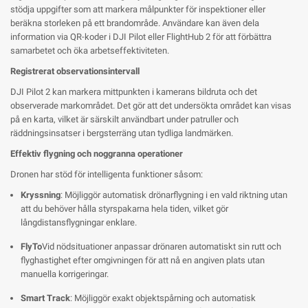
stödja uppgifter som att markera målpunkter för inspektioner eller
beräkna storleken på ett brandområde. Användare kan även dela
information via QR-koder i DJI Pilot eller FlightHub 2 för att förbättra
samarbetet och öka arbetseffektiviteten.
Registrerat observationsintervall
DJI Pilot 2 kan markera mittpunkten i kamerans bildruta och det
observerade markområdet. Det gör att det undersökta området kan visas
på en karta, vilket är särskilt användbart under patruller och
räddningsinsatser i bergsterräng utan tydliga landmärken.
Effektiv flygning och noggranna operationer
Dronen har stöd för intelligenta funktioner såsom:
Kryssning
: Möjliggör automatisk drönarflygning i en vald riktning utan
att du behöver hålla styrspakarna hela tiden, vilket gör
långdistansflygningar enklare.
FlyTo
Vid nödsituationer anpassar drönaren automatiskt sin rutt och
flyghastighet efter omgivningen för att nå en angiven plats utan
manuella korrigeringar.
Smart Track
: Möjliggör exakt objektspårning och automatisk