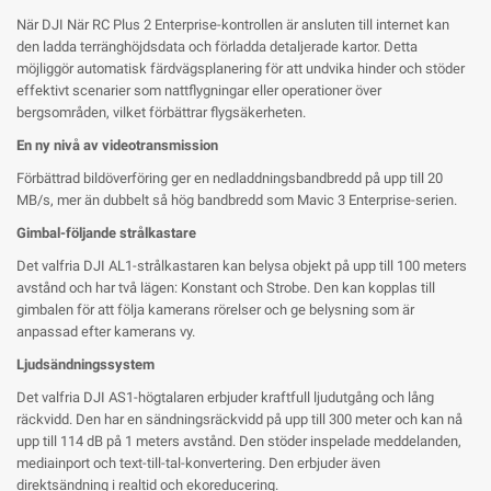
När DJI När RC Plus 2 Enterprise-kontrollen är ansluten till internet kan
den ladda terränghöjdsdata och förladda detaljerade kartor. Detta
möjliggör automatisk färdvägsplanering för att undvika hinder och stöder
effektivt scenarier som nattflygningar eller operationer över
bergsområden, vilket förbättrar flygsäkerheten.
En ny nivå av videotransmission
Förbättrad bildöverföring ger en nedladdningsbandbredd på upp till 20
MB/s, mer än dubbelt så hög bandbredd som Mavic 3 Enterprise-serien.
Gimbal-följande strålkastare
Det valfria DJI AL1-strålkastaren kan belysa objekt på upp till 100 meters
avstånd och har två lägen: Konstant och Strobe. Den kan kopplas till
gimbalen för att följa kamerans rörelser och ge belysning som är
anpassad efter kamerans vy.
Ljudsändningssystem
Det valfria DJI AS1-högtalaren erbjuder kraftfull ljudutgång och lång
räckvidd. Den har en sändningsräckvidd på upp till 300 meter och kan nå
upp till 114 dB på 1 meters avstånd. Den stöder inspelade meddelanden,
mediainport och text-till-tal-konvertering. Den erbjuder även
direktsändning i realtid och ekoreducering.