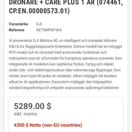
DRÖNARE + CARE PLUS 1 ÅR (074461,
CP.EN.00000573.01)
Varumärke
DJI
Referens
AET6MFM1WA
Vi presenterar DJI Matrice 4E, en intelligent och kompakt drönare
från DJIs flaggskeppsserie Enterprise. Denna modell har en inbyggd
RTK-modul och är utrustad med avancerade funktioner och
mätsystem som är utformade för komplexa operativa scenarier.
Den
integrerade AI-modellen kan upptäcka fordon, fartyg och objekt
under sök- och räddningsinsatser eller rutinmässiga flygningar. Den
stöder även byte till andra AI-modeller, vilket möjliggör ett bredare
utbud av AI-applikationer. Dessutom möjliggör den högupplöst
rutnätsfotografering och erbjuder avancerade spårningsfunktioner.
5289.00 $
Inkl. moms
4300 $ Netto (non-EU countries)