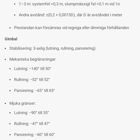
1–3 m: systemfel <0,3 m, slumpmässigt fel <0,1 m vid 1σ
Andra avstånd: ±(0,2 + 0,0015D), där D är avståndet i meter
Prestandan kan försämras vid regniga eller dimmiga förhållanden
Gimbal
Stabilisering: 3-axlig (lutning, rullning, panorering)
Mekaniska begränsningar:
Lutning: −140° till 50°
Rullning: −52° till 52°
Panorering: −65° till 65°
Mjuka gränser:
Lutning: −90° till 35°
Rullning: −47° till 47°
Panorering: −60° till 60°