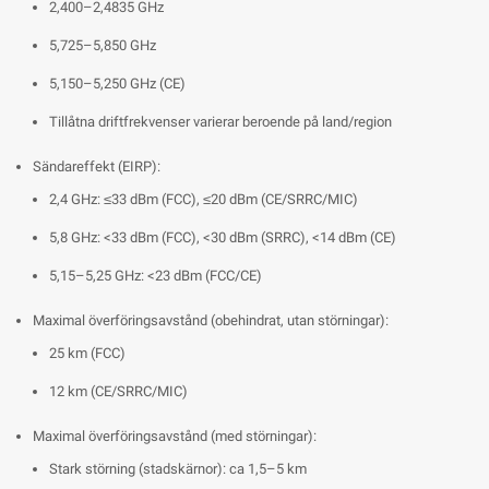
2,400–2,4835 GHz
5,725–5,850 GHz
5,150–5,250 GHz (CE)
Tillåtna driftfrekvenser varierar beroende på land/region
Sändareffekt (EIRP):
2,4 GHz: ≤33 dBm (FCC), ≤20 dBm (CE/SRRC/MIC)
5,8 GHz: <33 dBm (FCC), <30 dBm (SRRC), <14 dBm (CE)
5,15–5,25 GHz: <23 dBm (FCC/CE)
Maximal överföringsavstånd (obehindrat, utan störningar):
25 km (FCC)
12 km (CE/SRRC/MIC)
Maximal överföringsavstånd (med störningar):
Stark störning (stadskärnor): ca 1,5–5 km