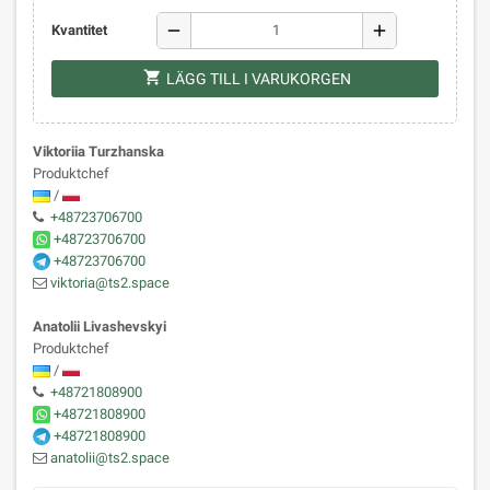
remove
add
Kvantitet
shopping_cart
LÄGG TILL I VARUKORGEN
Viktoriia Turzhanska
Produktchef
/
+48723706700
+48723706700
+48723706700
viktoria@ts2.space
Anatolii Livashevskyi
Produktchef
/
+48721808900
+48721808900
+48721808900
anatolii@ts2.space