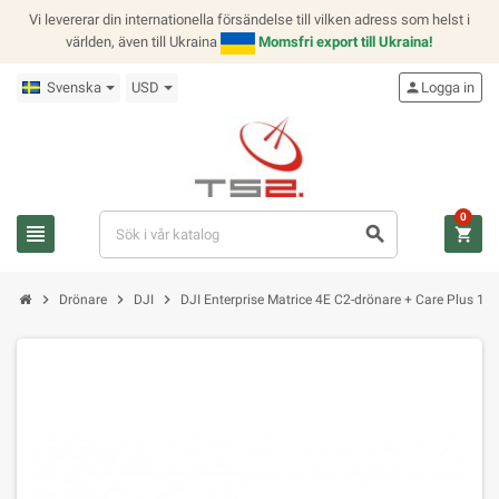
Vi levererar din internationella försändelse till vilken adress som helst i
världen, även till Ukraina
Momsfri export till Ukraina!
Svenska
USD
person
Logga in
0
view_headline
search
shopping_cart
chevron_right
chevron_right
chevron_right
Drönare
DJI
DJI Enterprise Matrice 4E C2-drönare + Care Plus 1 