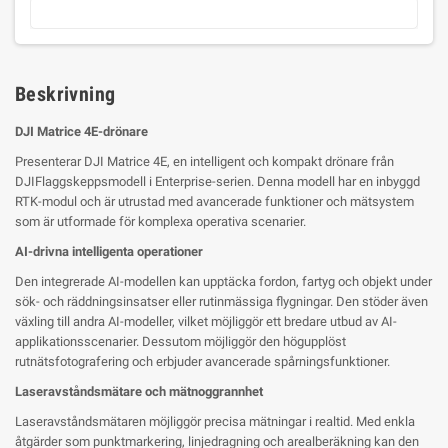
Beskrivning
DJI Matrice 4E-drönare
Presenterar DJI Matrice 4E, en intelligent och kompakt drönare från
DJIFlaggskeppsmodell i Enterprise-serien. Denna modell har en inbyggd
RTK-modul och är utrustad med avancerade funktioner och mätsystem
som är utformade för komplexa operativa scenarier.
AI-drivna intelligenta operationer
Den integrerade AI-modellen kan upptäcka fordon, fartyg och objekt under
sök- och räddningsinsatser eller rutinmässiga flygningar. Den stöder även
växling till andra AI-modeller, vilket möjliggör ett bredare utbud av AI-
applikationsscenarier. Dessutom möjliggör den högupplöst
rutnätsfotografering och erbjuder avancerade spårningsfunktioner.
Laseravståndsmätare och mätnoggrannhet
Laseravståndsmätaren möjliggör precisa mätningar i realtid. Med enkla
åtgärder som punktmarkering, linjedragning och arealberäkning kan den