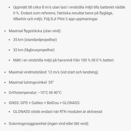
Uppmätt till cirka 8 m/s utan last i vindstilla miljö tills batteriet nådde
0 %. Endast som referens; faktiska resultat beror på flygläge,
tillbehör och miljö. Följ DJI Pilot 2 app-uppmaningar.
Maximal flygsträcka (utan vind):
35 km (standardpropellrar)
32 km (lågbruspropellrar)
Mätt i en vindstilla miljö på havsnivå från 100 % till 0 % batteri.
Maximal vindmotstånd: 12 m/s (vid start och landning)
Maximal lutningsvinkel: 35°
Driftstemperatur: −10°C till 40°C
GNSS: GPS + Galileo + BeiDou + GLONASS
GLONASS stöds endast när RTK-modulen är aktiverad
Svävningsnoggrannhet (ingen vind eller lätt vind):