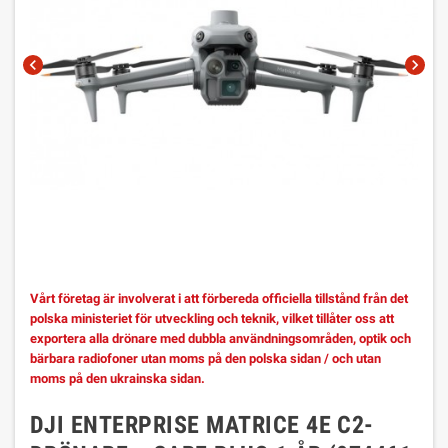
chevron_left
chevron_right
Vårt företag är involverat i att förbereda officiella tillstånd från det
polska ministeriet för utveckling och teknik, vilket tillåter oss att
exportera alla drönare med dubbla användningsområden, optik och
bärbara radiofoner utan moms på den polska sidan / och utan
moms på den ukrainska sidan.
DJI ENTERPRISE MATRICE 4E C2-