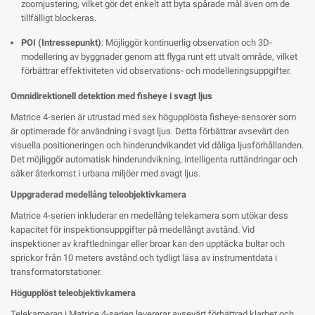
zoomjustering, vilket gör det enkelt att byta spårade mål även om de
tillfälligt blockeras.
POI (Intressepunkt)
: Möjliggör kontinuerlig observation och 3D-
modellering av byggnader genom att flyga runt ett utvalt område, vilket
förbättrar effektiviteten vid observations- och modelleringsuppgifter.
Omnidirektionell detektion med fisheye i svagt ljus
Matrice 4-serien är utrustad med sex högupplösta fisheye-sensorer som
är optimerade för användning i svagt ljus. Detta förbättrar avsevärt den
visuella positioneringen och hinderundvikandet vid dåliga ljusförhållanden.
Det möjliggör automatisk hinderundvikning, intelligenta ruttändringar och
säker återkomst i urbana miljöer med svagt ljus.
Uppgraderad medellång teleobjektivkamera
Matrice 4-serien inkluderar en medellång telekamera som utökar dess
kapacitet för inspektionsuppgifter på medellångt avstånd. Vid
inspektioner av kraftledningar eller broar kan den upptäcka bultar och
sprickor från 10 meters avstånd och tydligt läsa av instrumentdata i
transformatorstationer.
Högupplöst teleobjektivkamera
Telekameran i Matrice 4-serien levererar avsevärt förbättrad klarhet och