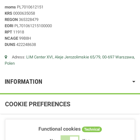
moms
PL7010612151
KRS
0000635058
REGON
365328479
EORI
PL701061215100000
RPT
11918
NCAGE
99B8H
DUNS
422248638
Adress:
LIM Center XVI, Aleje Jerozolimskie 65/79, 00-697 Warszawa,
Polen
INFORMATION
COOKIE PREFERENCES
Functional cookies
Technical