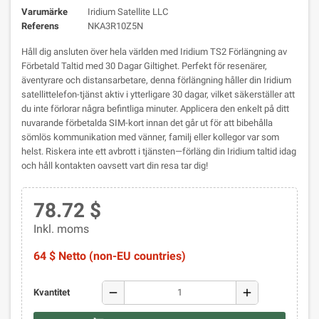
Varumärke
Iridium Satellite LLC
Referens
NKA3R10Z5N
Håll dig ansluten över hela världen med Iridium TS2 Förlängning av
Förbetald Taltid med 30 Dagar Giltighet. Perfekt för resenärer,
äventyrare och distansarbetare, denna förlängning håller din Iridium
satellittelefon-tjänst aktiv i ytterligare 30 dagar, vilket säkerställer att
du inte förlorar några befintliga minuter. Applicera den enkelt på ditt
nuvarande förbetalda SIM-kort innan det går ut för att bibehålla
sömlös kommunikation med vänner, familj eller kollegor var som
helst. Riskera inte ett avbrott i tjänsten—förläng din Iridium taltid idag
och håll kontakten oavsett vart din resa tar dig!
78.72 $
Inkl. moms
64 $ Netto (non-EU countries)
remove
add
Kvantitet