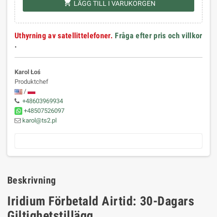
shopping_cart
LÄGG TILL I VARUKORGEN
Uthyrning av satellittelefoner.
Fråga efter pris och villkor
.
Karol Łoś
Produktchef
/
+48603969934
+48507526097
karol@ts2.pl
Beskrivning
Iridium Förbetald Airtid: 30-Dagars
Giltighetstillägg