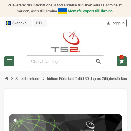
Vi levererar din internationella försändelse till vilken adress som helst i
världen, även till Ukraina
Momsfri export till Ukraina!
Svenska
USD
person
Logga in
0
view_headline
search
shopping_cart
chevron_right
chevron_right
Satellittelefoner
Iridium Förbetald Taltid 30-dagars Giltighetsförlängn