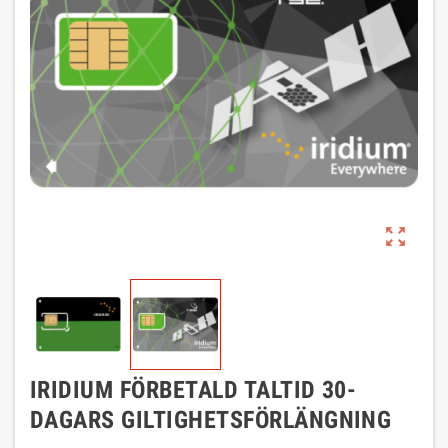
zoom_out_map
IRIDIUM FÖRBETALD TALTID 30-
DAGARS GILTIGHETSFÖRLÄNGNING