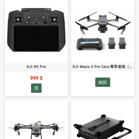
DJI RC Pro
DJI Mavic 3 Pro Cine 尊享套裝（DJI RC Pro）
999 $
細節
買