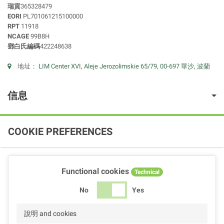
瑞貢
365328479
EORI
PL701061215100000
RPT
11918
NCAGE
99B8H
鄧白氏編碼
422248638
地址：
LIM Center XVI, Aleje Jerozolimskie 65/79, 00-697 華沙, 波蘭
信息
COOKIE PREFERENCES
Functional cookies
Technical
No
Yes
說明 and cookies