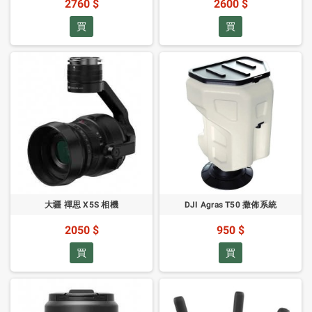
2760 $
2600 $
買
買
大疆 禪思 X5S 相機
DJI Agras T50 撒佈系統
2050 $
950 $
買
買