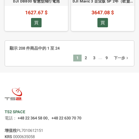
DJI DB800 智慧型飛行電池
DJI Mavic 3 企业版 SP 2年（欧盟 C1）（CB.202503242886）
1627.67 $
3647.08 $
買
買
顯示 208 件商品中的 1 至 24
…
1
2
3
9
navigate_next
下一步
TS2 SPACE
電話：
+48 22 364 58 00、+48 22 630 70 70
增值稅
PL7010612151
KRS
0000635058