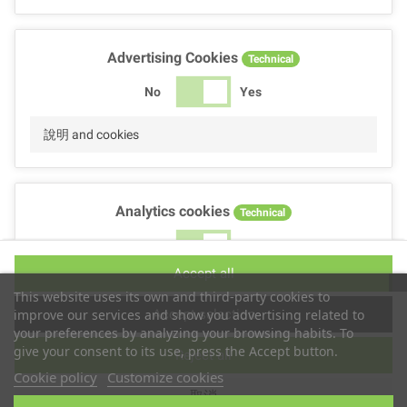
Advertising Cookies
Technical
No
Yes
說明 and cookies
Analytics cookies
Technical
No
Yes
Accept all
說明 and cookies
This website uses its own and third-party cookies to
Accept selection
improve our services and show you advertising related to
your preferences by analyzing your browsing habits. To
give your consent to its use, press the Accept button.
Reject all
Performance cookies
Technical
Cookie policy
Customize cookies
取消
No
Yes