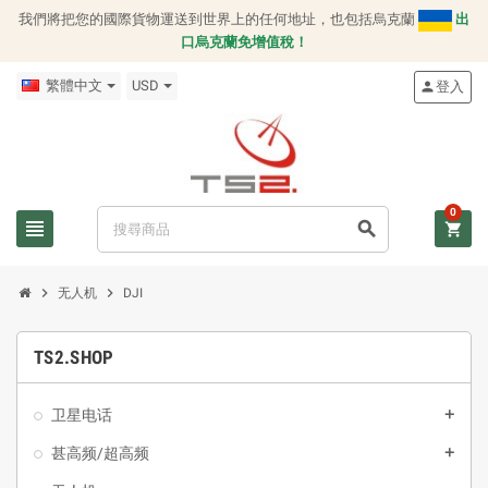
我們將把您的國際貨物運送到世界上的任何地址，也包括烏克蘭
出
口烏克蘭免增值稅！
繁體中文
USD
登入
person
0
view_headline
search
shopping_cart
chevron_right
chevron_right
无人机
DJI
TS2.SHOP
卫星电话
add
甚高频/超高频
add