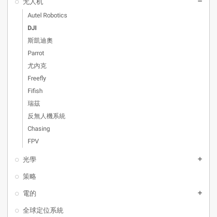
无人机
remove
Autel Robotics
DJI
斯凱迪奧
Parrot
尤內克
Freefly
Fifish
瑞茲
反無人機系統
Chasing
FPV
光學
add
策略
電的
add
全球定位系統