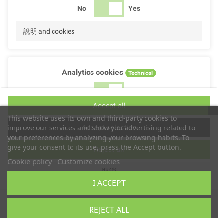
No
Yes
說明 and cookies
Analytics cookies
Technical
No
Yes
Accept all
說明 and cookies
This website uses its own and third-party cookies to
Accept selection
improve our services and show you advertising related to
your preferences by analyzing your browsing habits. To
give your consent to its use, press the Accept button.
Reject all
Performance cookies
Technical
Cookie policy
Customize cookies
取消
No
Yes
I ACCEPT
說明
版權所有 © 2019
TS2 SPACE
REJECT ALL