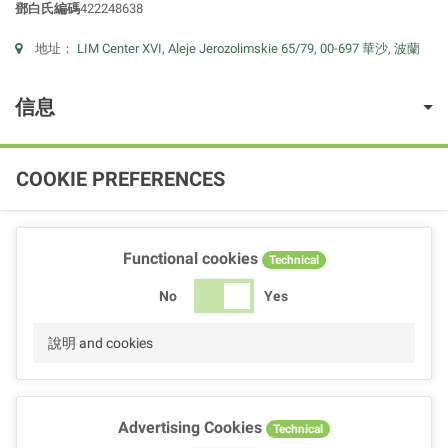
鄧白氏編碼
422248638
地址：
LIM Center XVI, Aleje Jerozolimskie 65/79, 00-697 華沙, 波蘭
信息
COOKIE PREFERENCES
Functional cookies
Technical
No
Yes
說明 and cookies
Advertising Cookies
Technical