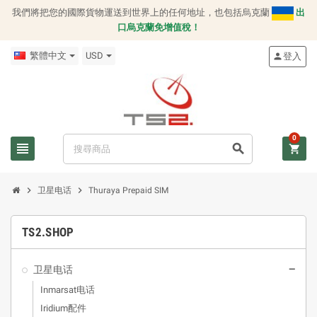
我們將把您的國際貨物運送到世界上的任何地址，也包括烏克蘭
出
口烏克蘭免增值稅！
繁體中文
USD
登入
person
0
view_headline
search
shopping_cart
chevron_right
chevron_right
卫星电话
Thuraya Prepaid SIM
TS2.SHOP
卫星电话
remove
Inmarsat电话
Iridium配件