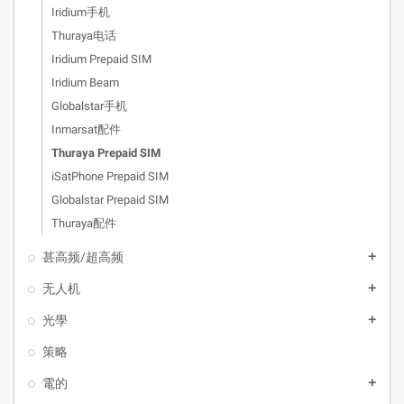
Iridium手机
Thuraya电话
Iridium Prepaid SIM
Iridium Beam
Globalstar手机
Inmarsat配件
Thuraya Prepaid SIM
iSatPhone Prepaid SIM
Globalstar Prepaid SIM
Thuraya配件
甚高频/超高频
add
无人机
add
光學
add
策略
電的
add