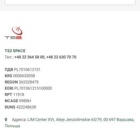
TS2 SPACE
Тел.:
+48 22 364 58 00, +48 22 630 70 70
ПДВ
PL7010612151
KRS
0000635058
REGON
365328479
EORI
PL701061215100000
RPT
11918
NCAGE
99B8H
DUNS
422248638
Адреса:
LIM Center XVI, Aleje Jerozolimskie 65/79, 00-697 Варшава,
Польща