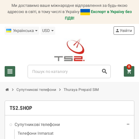
Ми доставимо ваше міжнародне відправлення за будь-якою
адресою в світі, в тому числі в Україну
Експорт в Україну без
ПДВ!
Українська
USD
person
Увійти
0
view_headline
search
shopping_cart
chevron_right
chevron_right
Супутникові телефони
Thuraya Prepaid SIM
TS2.SHOP
Супутникові телефони
remove
Телефони Inmarsat