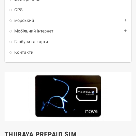
GPS
морський
add
Мобільний Інтернет
add
Глобуси та карти
Контакти
THURAYA PREPAID SIM